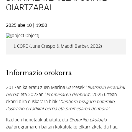
OIARTZABAL
2025 abe 10 | 19:00
1 CORE (June Crespo & Maddi Barber, 2022)
Informazio orokorra
2017an kaleratu zuen Marina Garcesek “
Ilustrazio erradikal
berria
” eta 2023an “
Promesaren denbora
”. 2025 urtean
ekarri dira euskarara biak “
Denbora bizigarri baterako,
ilustrazio erradikal berria eta promesaren denbora”
.
Itzulpen honetatik abiatuta, eta
Orotariko ekologia
bat
programaren baitan kokatutako elkarrizketa da hau.