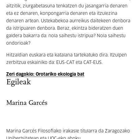
aitzitik, ziurgabetasuna tenkatzen du jasangarria denaren
eta ez denaren, konpongarria denaren eta itzulezina
denaren artean. Ustekabekoa aurreikus daitekeen denbora
da istripuaren denbora. Beraz, ekintza bideratzen duen
galdera bakarra da: nola saihestu istripua? Nola saihestu
ondorioak?
Hitzaldian euskara eta katalana tartekatuko dira. Itzulpen
zerbitzua eskainiko da: EUS-CAT eta CAT-EUS.
Zeri dagokio: Orotariko ekologia bat
Egileak
Marina Garcés
Marina Garcés Filosofiako irakasle titularra da Zaragozako
Unibertsitatean eta UOC-eko ahoku...