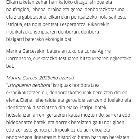
Elkarrizketan zehar harilkatuko ditugu istripua eta
naufragioa, lehena, oraina eta geroa, denborazkotasuna
eta ziurgabetasuna, elkarrekin pentsatzeko nola saihestu
istripua, eta nola pentsatu esperantza. Elkarrekin
irudikatzeko istripuaren denboran, denbora
bizigarri baterako ekologia bat.
Marina Garcesekin batera arituko da Lorea Agirre
Dorronsoro, euskarazko testuaren hitzaurrearen egileetako
bat.
Marina Garces, 2025eko azaroa.
"
Istripuaren denbora"
Istripuak hondoratzea
erradikalizatzen du, denborazkotasunak bereizten dituen
etena. Etena, lehenaldia eta geroaldia sartzen dituelako eta
identitateak disoziatzen dituelako: istripu batek,
hutsala izan arren, gertaeren katea mozten du, sarrera edo
bidebanatze batek, eta horrek bereizten gaitu nor ginen
edo zer uste genuen. Istripuak ez du aurrekoa eta
ondorengoa linealtasun historiko baten barruan bereizten;