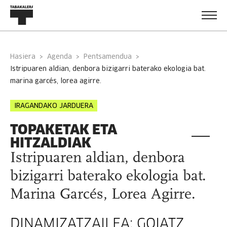
Hasiera
Agenda
Pentsamendua
istripuaren aldian, denbora bizigarri baterako ekologia bat.
marina garcés, lorea agirre.
IRAGANDAKO JARDUERA
TOPAKETAK ETA
HITZALDIAK
Istripuaren aldian, denbora
bizigarri baterako ekologia bat.
Marina Garcés, Lorea Agirre.
DINAMIZATZAILEA: GOIATZ