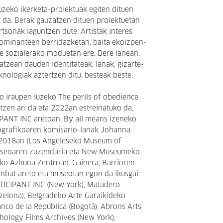
luzeko ikerketa-proiektuak egiten dituen
t da. Berak gauzatzen dituen proiektuetan
rtsonak laguntzen dute. Artistak interes
dominanteen berridazketan, baita ekoizpen-
ke sozialerako moduetan ere. Bere lanean,
atzean dauden identitateak, lanak, gizarte-
knologiak aztertzen ditu, besteak beste.
io iraupen luzeko The perils of obedience
tzen ari da eta 2022an estreinatuko da,
ANT INC aretoan. By all means izeneko
ografikoaren komisario-lanak Johanna
 2018an (Los Angeleseko Museum of
seoaren zuzendaria eta New Museumeko
oko Azkuna Zentroan. Gainera, Barrioren
nbat areto eta museotan egon da ikusgai:
TICIPANT INC (New York), Matadero
zelona), Belgradeko Arte Garaikideko
co de la República (Bogotá), Abrons Arts
hology Films Archives (New York),