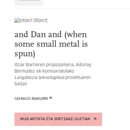
and Dan and (when
some small metal is
spun)
Itziar Barrioren proposamena, Adonay
Bermúdez-ek komisariatutako
Langabezia teknologikoa
proiektuaren
baitan.
GEHIAGO IRAKURRI
IKUSI ARTISTA ETA SORTZAILE GUZTIAK