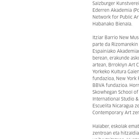
Salzburger Kunstvere
Ederren Akademia (Pol
Network for Public Ar
Habanako Bienala.
Itziar Barrio New Mu
parte da Rizomarekin
Espainiako Akademia
berean, erakunde asko
artean, Brroklyn Art 
Yorkeko Kultura Gaien
fundazioa, New York F
BBVA fundazioa. Horrez
Skowhegan School of 
International Studio 
Escuelita Nicaragua z
Contemporary Art zen
Halaber, eskolak emat
zentroan eta hitzaldi