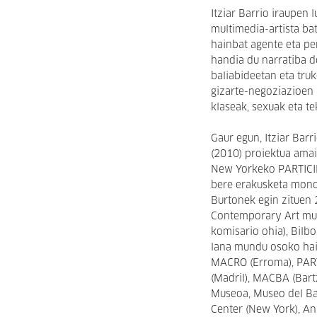
Itziar Barrio iraupen 
multimedia-artista ba
hainbat agente eta pe
handia du narratiba 
baliabideetan eta tru
gizarte-negoziazioen 
klaseak, sexuak eta te
Gaur egun, Itziar Barr
(2010) proiektua amai
New Yorkeko PARTICIP
bere erakusketa mon
Burtonek egin zituen
Contemporary Art mu
komisario ohia), Bilb
lana mundu osoko hai
MACRO (Erroma), PAR
(Madril), MACBA (Bart
Museoa, Museo del Ban
Center (New York), An