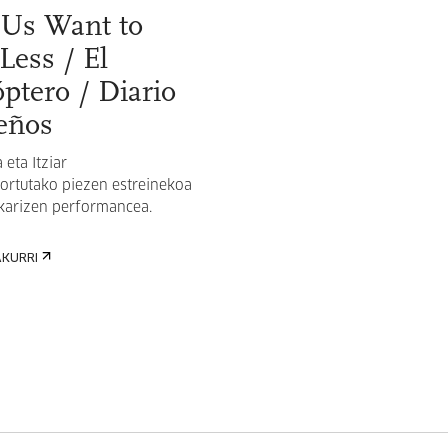
f Us Want to
Less / El
ptero / Diario
eños
 eta Itziar
sortutako piezen estreinekoa
Okarizen performancea.
AKURRI