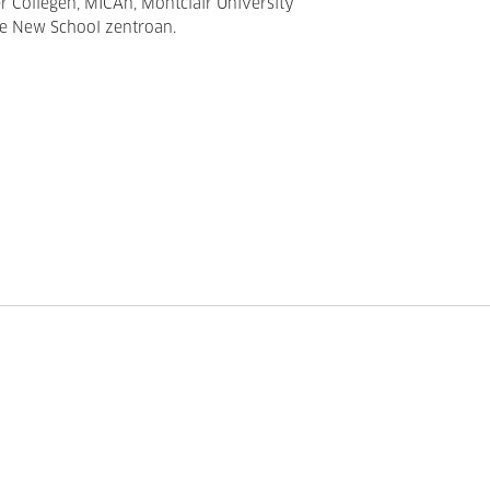
er Collegen, MICAn, Montclair University
he New School zentroan.