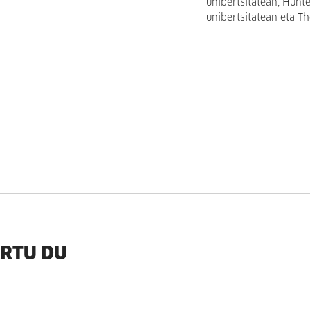
unibertsitatean, Hunt
unibertsitatean eta T
ARTU DU