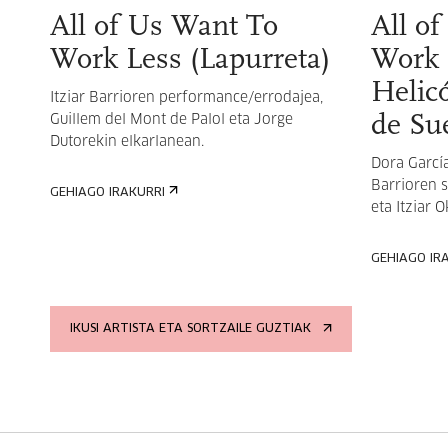
All of Us Want To
All o
Work Less (Lapurreta)
Work 
Helicó
Itziar Barrioren performance/errodajea,
de Su
Guillem del Mont de Palol eta Jorge
Dutorekin elkarlanean.
Dora García
Barrioren 
GEHIAGO IRAKURRI
eta Itziar 
GEHIAGO IR
IKUSI ARTISTA ETA SORTZAILE GUZTIAK