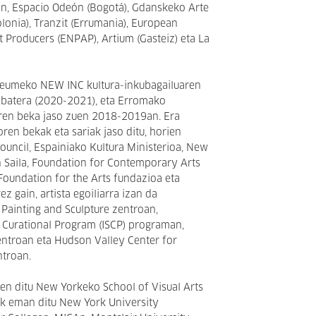
in, Espacio Odeón (Bogotá), Gdanskeko Arte
onia), Tranzit (Errumania), European
t Producers (ENPAP), Artium (Gasteiz) eta La
seumeko NEW INC kultura-inkubagailuaren
 batera (2020-2021), eta Erromako
ren beka jaso zuen 2018-2019an. Era
ren bekak eta sariak jaso ditu, horien
Council, Espainiako Kultura Ministerioa, New
 Saila, Foundation for Contemporary Arts
oundation for the Arts fundazioa eta
 gain, artista egoiliarra izan da
Painting and Sculpture zentroan,
& Curational Program (ISCP) programan,
entroan eta Hudson Valley Center for
troan.
en ditu New Yorkeko School of Visual Arts
ak eman ditu New York University