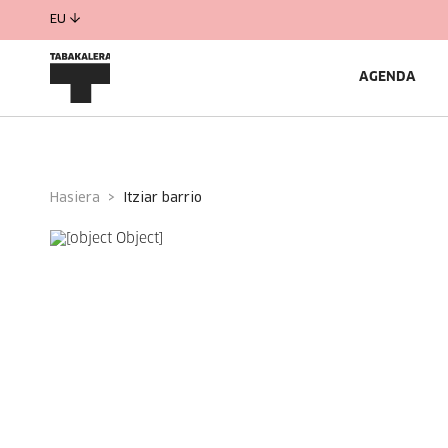
EU
AGENDA
Hasiera
itziar barrio