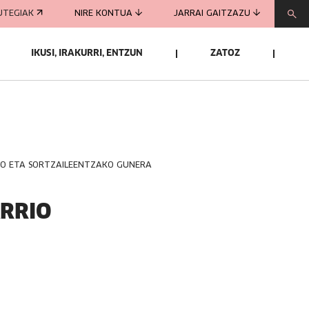
UTEGIAK
NIRE KONTUA
JARRAI GAITZAZU
IKUSI, IRAKURRI, ENTZUN
ZATOZ
KO ETA SORTZAILEENTZAKO GUNERA
ARRIO