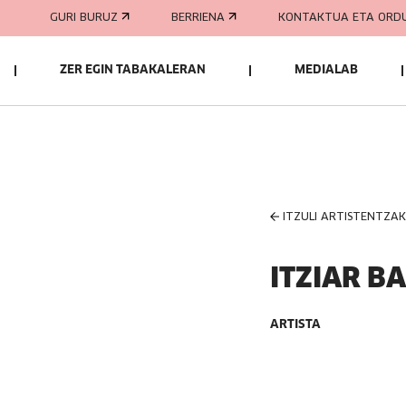
GURI BURUZ
BERRIENA
KONTAKTUA ETA ORD
ZER EGIN TABAKALERAN
MEDIALAB
ITZULI ARTISTENTZA
ITZIAR B
ARTISTA