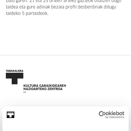
batu garen. 21 eta 25 urteen arteko gazteok osatzen dugu
taldea eta gure adinak bezala profil desberdinak ditugu
taldeko 5 partaideok.
EMAN IZENA BULETINEAN
AGENDA