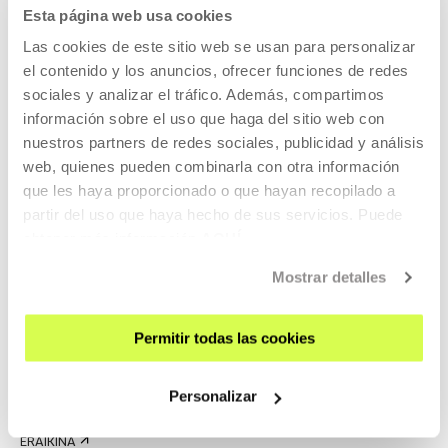
ZATOZ
Esta página web usa cookies
KONTAKTUA ETA ORDUTEGIAK
Las cookies de este sitio web se usan para personalizar
el contenido y los anuncios, ofrecer funciones de redes
NOLA ETORRI
sociales y analizar el tráfico. Además, compartimos
BISITA GIDATUAK
información sobre el uso que haga del sitio web con
OSTATUA
nuestros partners de redes sociales, publicidad y análisis
IRISGARRITASUNA
web, quienes pueden combinarla con otra información
que les haya proporcionado o que hayan recopilado a
ARAUAK
partir del uso que haya hecho de sus servicios. Puede
ERAIKINAREN PLANOA
obtener más información
AQUÍ
PRENTSA
Mostrar detalles
ARETOEN ALOKAIRUA
BIDALI ZURE PROPOSAMENA
Permitir todas las cookies
GURI BURUZ
Personalizar
EZAGUTU GAITZAZU
ERAIKINA