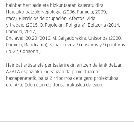
hainbat herrialde eta hizkuntzatan kaleratu dira.
Haietako batzuk: Negutegia (2006, Pamiela; 2009,
Itaca), Ejercicios de ocupación. Afectos, vida
y trabajo (2015, Q. Pujolekin, Polígrafa), Beltzuria (2014,
Pamiela; 2017,
Enclave), 20.20 (2016, M. Salgadorekin), Unisonoa (2020,
Pamiela; Bandcamp), Sonar la voz. 9 ensayos y 9 patituras
(2022, Consonni).
Hainbat artista eta pentsalarirekin aritzen da lankidetzan.
AZALA espazioko kidea izan da proiektuaren
hastapenetatik, baita Zirriborroak eta gero proiektukoa
ere. Arte Ederretan doktorea, irakaslea da egun.