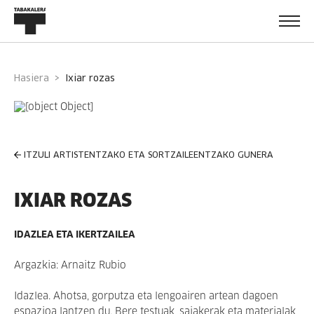
Hasiera
ixiar rozas
ITZULI ARTISTENTZAKO ETA SORTZAILEENTZAKO GUNERA
IXIAR ROZAS
IDAZLEA ETA IKERTZAILEA
Argazkia: Arnaitz Rubio
Idazlea. Ahotsa, gorputza eta lengoairen artean dagoen
espazioa lantzen du. Bere testuak, saiakerak eta materialak