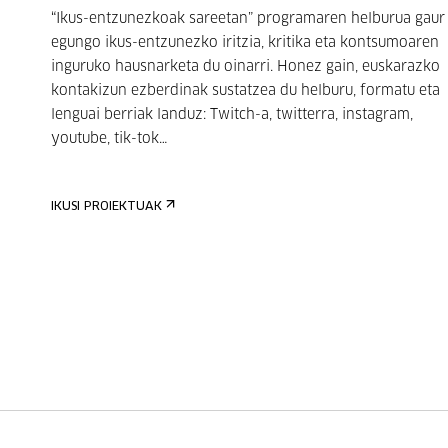
“Ikus-entzunezkoak sareetan” programaren helburua gaur
egungo ikus-entzunezko iritzia, kritika eta kontsumoaren
inguruko hausnarketa du oinarri. Honez gain, euskarazko
kontakizun ezberdinak sustatzea du helburu, formatu eta
lenguai berriak landuz: Twitch-a, twitterra, instagram,
youtube, tik-tok…
IKUSI PROIEKTUAK