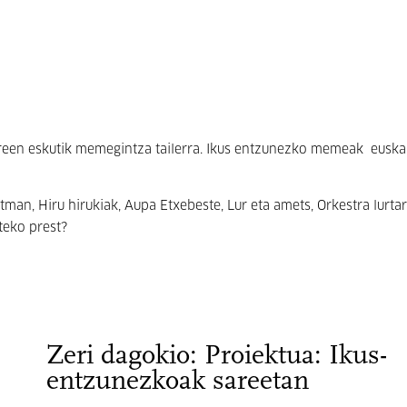
oreen eskutik memegintza tailerra. Ikus entzunezko memeak euska
an, Hiru hirukiak, Aupa Etxebeste, Lur eta amets, Orkestra lurtar
steko prest?
Zeri dagokio: Proiektua: Ikus-
entzunezkoak sareetan