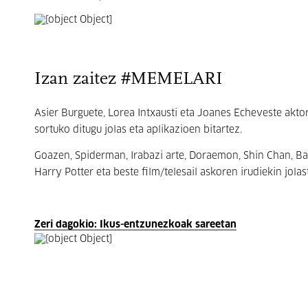
Izan zaitez #MEMELARI
Asier Burguete, Lorea Intxausti eta Joanes Echeveste akt
sortuko ditugu jolas eta aplikazioen bitartez.
Goazen, Spiderman, Irabazi arte, Doraemon, Shin Chan, Batm
Harry Potter eta beste film/telesail askoren irudiekin jola
Zeri dagokio: Ikus-entzunezkoak sareetan