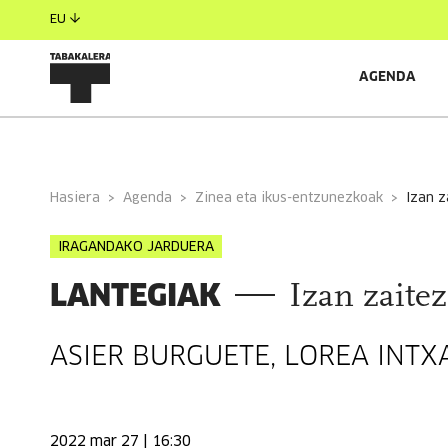
EU
AGENDA
INFORMAZIO OROKORRA
RELACIONADO
Hasiera
Agenda
Zinea eta ikus-entzunezkoak
izan 
IRAGANDAKO JARDUERA
LANTEGIAK
Izan zait
ASIER BURGUETE, LOREA INTX
2022 mar 27 | 16:30