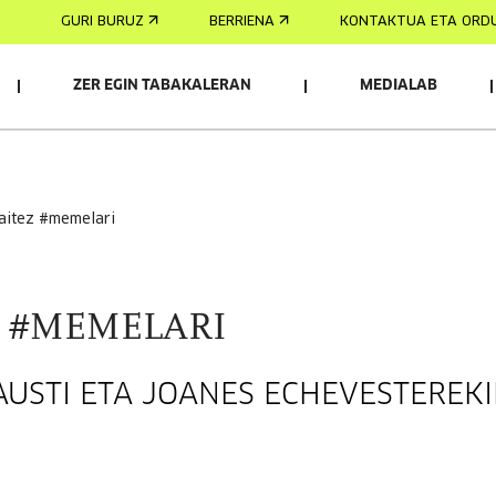
GURI BURUZ
BERRIENA
KONTAKTUA ETA ORD
ZER EGIN TABAKALERAN
MEDIALAB
zaitez #memelari
ez #MEMELARI
AUSTI ETA JOANES ECHEVESTEREK