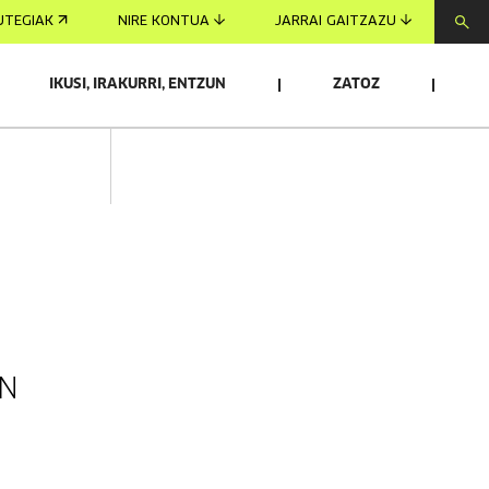
UTEGIAK
NIRE KONTUA
JARRAI GAITZAZU
IKUSI, IRAKURRI, ENTZUN
ZATOZ
IN