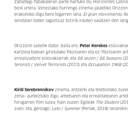
Zabaltegi-Tabakaleran parte hartuko du, Horizontes Latino
bost urtera. Veneziako hurrengo zinema-jaialdiko Orizzon
erakutsiko digu bere bigarren lana,
El gran movimiento
, I
sendalari baten laguntzaz bizirik irauten saiatzen den lang
Orizzonti sailetik dator, baita ere,
Peter Kerekes
eslovakiar
kartzela batean girotutako fikzioaren eta ez-fikzioaren a
errealizadore eslovakiarrak, eta
66 sezón
/
66 Seasons
(2
teroristi
/
Velvet Terrorists
(2013) eta
Occupation 1968
(20
Kirill Serebrennikov
zinema, antzerki eta telebistako zuz
zena− aurkeztuko digu, ametsaren eta errealitatearen arte
hirugarren film luzea, hain zuzen. Egileak
The Student
(201
zuen, eta, geroago,
Leto
/
Summer
(Perlak, 2018) lanareki