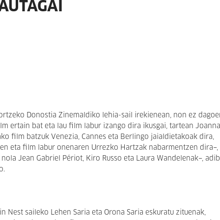
AUTAGAI
 lortzeko Donostia Zinemaldiko lehia-sail irekienean, non ez dago
m ertain bat eta lau film labur izango dira ikusgai, tartean Joann
o film batzuk Venezia, Cannes eta Berlingo jaialdietakoak dira,
ren eta film labur onenaren Urrezko Hartzak nabarmentzen dira−, 
 nola Jean Gabriel Périot, Kiro Russo eta Laura Wandelenak−, adib
o.
in Nest saileko Lehen Saria eta Orona Saria eskuratu zituenak,