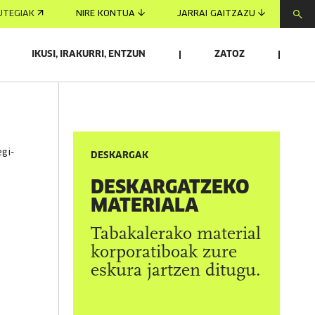
UTEGIAK
NIRE KONTUA
JARRAI GAITZAZU
IKUSI, IRAKURRI, ENTZUN
ZATOZ
DESKARGAK
DESKARGATZEKO
MATERIALA
Tabakalerako material
korporatiboak zure
eskura jartzen ditugu.