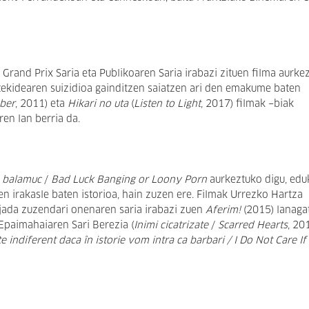
Grand Prix Saria eta Publikoaren Saria irabazi zituen filma aurke
otekidearen suizidioa gainditzen saiatzen ari den emakume baten
ber
, 2011) eta
Hikari no uta
(
Listen to Light
, 2017) filmak −biak
en lan berria da.
o balamuc
/
Bad Luck Banging or Loony Porn
aurkeztuko digu, edu
n irakasle baten istorioa, hain zuzen ere. Filmak Urrezko Hartza
 jada zuzendari onenaren saria irabazi zuen
Aferim!
(2015) lanagat
 Epaimahaiaren Sari Berezia (
Inimi cicatrizate
/
Scarred Hearts
, 20
te indiferent daca în istorie vom intra ca barbari / I Do Not Care I