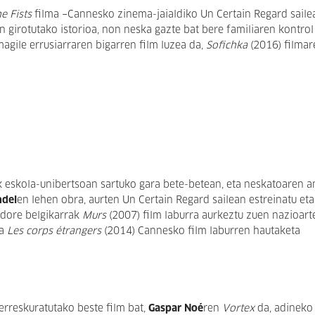
e Fists
filma −Cannesko zinema-jaialdiko Un Certain Regard saile
n girotutako istorioa, non neska gazte bat bere familiaren kontrol
agile errusiarraren bigarren film luzea da,
Sofichka
(2016) filmar
k eskola-unibertsoan sartuko gara bete-betean, eta neskatoaren a
ndel
en lehen obra, aurten Un Certain Regard sailean estreinatu eta
zadore belgikarrak
Murs
(2007) film laburra aurkeztu zuen nazioart
ta
Les corps étrangers
(2014) Cannesko film laburren hautaketa
berreskuratutako beste film bat,
Gaspar Noé
ren
Vortex
da, adineko 