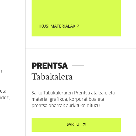
IKUSI MATERIALAK
PRENTSA
en
Tabakalera
a
eta
Sartu Tabakaleraren Prentsa atalean, eta
idez,
material grafikoa, korporatiboa eta
prentsa oharrak aurkituko dituzu.
SARTU