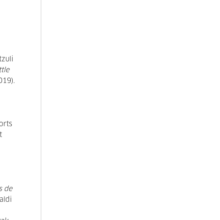
zuli
tle
019).
orts
t
s de
aldi