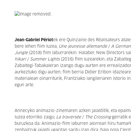
Jean-Gabriel Périot
ek ere Quinzaine des Réalisateurs atal
bere lehen film luzea,
Une jeunesse allemande
/
A German
Jungle
(2018) film laburrarekin. Halaber, New Directors sai
hikari
/
Summer Lights
(2016) film luzearekin, eta Zabalte
Zabaltegi-Tabakaleran izango dugu aurten ere errealizador
aurkeztuko digu aurten; film berria Didier Eribon idazlear
materialean oinarriturik, Frantziako langileriaren istorio
egun arte.
Annecyko animazio-zinemaren azken jaialditik, eta epaim
luzea etorriko zaigu;
La traversée
/
The Crossing
gerratik e
buruzkoa da. Animazio-film laburren alorrean hiru hamar
zenbaitzuk jaialdi ugaritan saritu izan dira, hala nola C