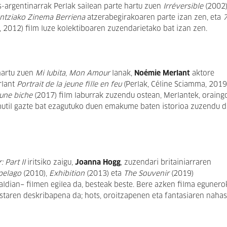
-argentinarrak Perlak sailean parte hartu zuen
Irréversible
(2002
antziako Zinema Berriena
atzerabegirakoaren parte izan zen, eta
7
, 2012) film luze kolektiboaren zuzendarietako bat izan zen.
 hartu zuen
Mi Iubita
,
Mon Amour
lanak,
Noémie Merlant
aktore
rlant
Portrait de la jeune fille en feu
(Perlak, Céline Sciamma, 2019
 une biche
(2017) film laburrak zuzendu ostean, Merlantek, oraing
util gazte bat ezagutuko duen emakume baten istorioa zuzendu d
 Part II
iritsiko zaigu,
Joanna Hogg
, zuzendari britainiarraren
pelago
(2010),
Exhibition
(2013) eta
The Souvenir
(2019)
ldian− filmen egilea da, besteak beste. Bere azken filma egunero
istaren deskribapena da; hots, oroitzapenen eta fantasiaren naha