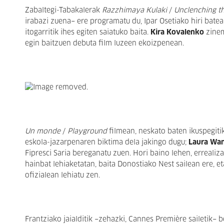
Zabaltegi-Tabakalerak
Razzhimaya Kulaki
/
Unclenching th
irabazi zuena− ere programatu du, Ipar Osetiako hiri batea
itogarritik ihes egiten saiatuko baita.
Kira Kovalenko
zinem
egin baitzuen debuta film luzeen ekoizpenean.
Un monde
/
Playground
filmean, neskato baten ikuspegiti
eskola-jazarpenaren biktima dela jakingo dugu;
Laura Wa
Fipresci Saria bereganatu zuen. Hori baino lehen, erreali
hainbat lehiaketatan, baita Donostiako Nest sailean ere, e
ofizialean lehiatu zen.
Frantziako jaialditik −zehazki, Cannes Première sailetik− 