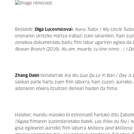
Bestalde,
Olga Lucovnicova
k
Nanu Tudor
/
My Uncle Tudo
onenaren Urrezko Hartza irabazi zuen lanarekin, hain zuz
zenekoa dokumentatu baitu; film labur ugariren egilea da
Rowan Branch
(2016),
Nu am, moarte, cu tine nimic...
/
I D
Zhang Dalei
txinatarrak
Xia Wu Guo Qu Le Yi Ban
/
Day is
sailean parte hartu zuen film laburra, hain zuzen, aurreko
aitonaren etxera itzultzen denean hasten da filma.
Halaber, mundu-mailako bi estreinaldi hartuko ditu Zabalt
l'Àgata
filmaren zuzendarietako batek,
Les filles du feu
/
My
gisa; egilearen aurreko film laburra
Millions (and Millions