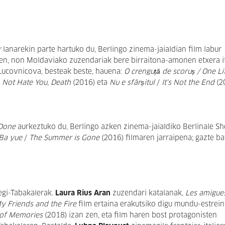
r
lanarekin parte hartuko du, Berlingo zinema-jaialdian film labur
en, non Moldaviako zuzendariak bere birraitona-amonen etxera it
 Lucovnicova, besteak beste, hauena:
O crenguță de scoruș / One Lit
o Not Hate You
,
Death
(2016) eta
Nu e sfârșitul
/
It's Not the End
(2
 Done
aurkeztuko du, Berlingo azken zinema-jaialdiko Berlinale Sh
Ba yue
/
The Summer is Gone
(2016) filmaren jarraipena; gazte ba
egi-Tabakalerak.
Laura Rius Aran
zuzendari katalanak,
Les amigue
 Friends and the Fire
film ertaina erakutsiko digu mundu-estrein
) of Memories
(2018) izan zen, eta film haren bost protagonisten