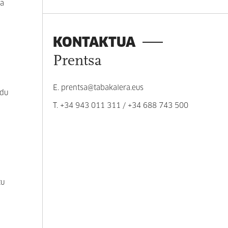
ta
KONTAKTUA
Prentsa
E.
prentsa@tabakalera.eus
 du
T.
+34 943 011 311
/
+34 688 743 500
tu