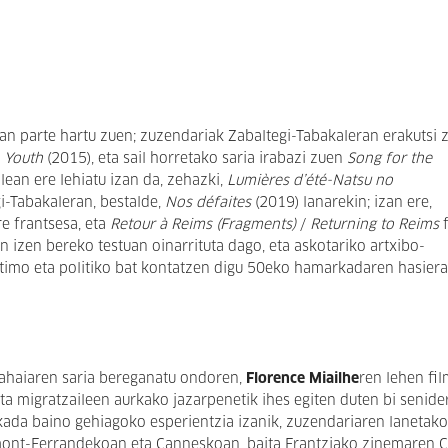
ean parte hartu zuen; zuzendariak Zabaltegi-Tabakaleran erakutsi 
 Youth
(2015), eta sail horretako saria irabazi zuen
Song for the
lean ere lehiatu izan da, zehazki,
Lumières d’été-Natsu no
gi-Tabakaleran, bestalde,
Nos défaites
(2019) lanarekin; izan ere,
e frantsesa, eta
Retour à Reims (Fragments)
/
Returning to Reims
f
en izen bereko testuan oinarrituta dago, eta askotariko artxibo-
 intimo eta politiko bat kontatzen digu 50eko hamarkadaren hasiera
ahaiaren saria bereganatu ondoren,
Florence Miailhe
ren lehen fi
ta migratzaileen aurkako jazarpenetik ihes egiten duten bi senide
kada baino gehiagoko esperientzia izanik, zuzendariaren lanetako
lermont-Ferrandekoan eta Canneskoan, baita Frantziako zinemaren 