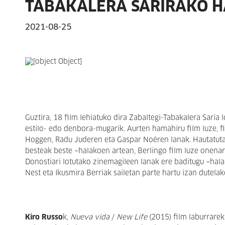
TABAKALERA SARIRAKO H
2021-08-25
Guztira, 18 film lehiatuko dira Zabaltegi-Tabakalera Saria
estilo- edo denbora-mugarik. Aurten hamahiru film luze, fil
Hoggen, Radu Juderen eta Gaspar Noéren lanak. Hautatutak
besteak beste −halakoen artean, Berlingo film luze onena
Donostiari lotutako zinemagileen lanak ere baditugu −hala
Nest eta Ikusmira Berriak sailetan parte hartu izan dutelak
Kiro Russo
k,
Nueva vida
/
New Life
(2015) film laburrarek