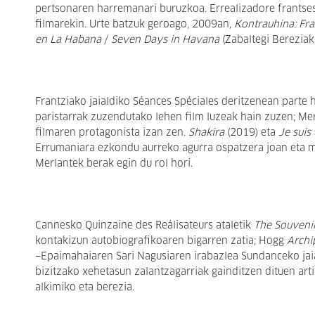
pertsonaren harremanari buruzkoa. Errealizadore frantses
filmarekin. Urte batzuk geroago, 2009an,
Kontrauhina: Fr
en La Habana
/
Seven Days in Havana
(Zabaltegi Bereziak
Frantziako jaialdiko Séances Spéciales deritzenean parte
paristarrak zuzendutako lehen film luzeak hain zuzen; Me
filmaren protagonista izan zen.
Shakira
(2019) eta
Je suis
Errumaniara ezkondu aurreko agurra ospatzera joan eta m
Merlantek berak egin du rol hori.
Cannesko Quinzaine des Reálisateurs ataletik
The Souvenir:
kontakizun autobiografikoaren bigarren zatia; Hogg
Archi
−Epaimahaiaren Sari Nagusiaren irabazlea Sundanceko jaia
bizitzako xehetasun zalantzagarriak gainditzen dituen art
alkimiko eta berezia.