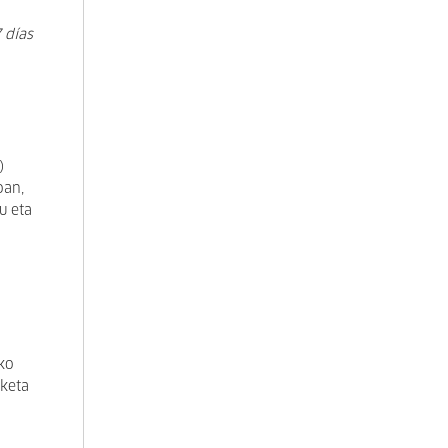
)
 días
)
oan,
u eta
ko
sketa