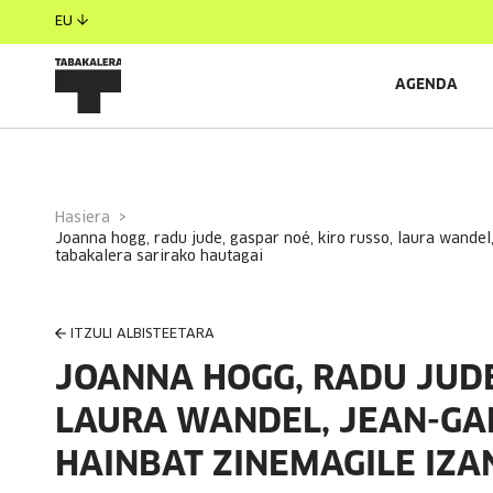
EU
AGENDA
Hasiera
joanna hogg, radu jude, gaspar noé, kiro russo, laura wandel, jean-gabriel périot eta beste hainbat zinemagile izango dira zabaltegi-
tabakalera sarirako hautagai
ITZULI ALBISTEETARA
JOANNA HOGG, RADU JUDE
LAURA WANDEL, JEAN-GAB
HAINBAT ZINEMAGILE IZA