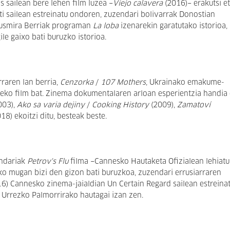
s sailean bere lehen film luzea −
Viejo calavera
(2016)− erakutsi e
ti sailean estreinatu ondoren, zuzendari bolivarrak Donostian
kusmira Berriak programan
La loba
izenarekin garatutako istorioa,
ile gaixo bati buruzko istorioa.
raren lan berria,
Cenzorka
/
107 Mothers
, Ukrainako emakume-
rteko film bat. Zinema dokumentalaren arloan esperientzia handia
003),
Ako sa varia dejiny
/
Cooking History
(2009),
Zamatoví
18) ekoitzi ditu, besteak beste.
endariak
Petrov's Flu
filma −Cannesko Hautaketa Ofizialean lehiatu
ko mugan bizi den gizon bati buruzkoa, zuzendari errusiarraren
6) Cannesko zinema-jaialdian Un Certain Regard sailean estreina
n Urrezko Palmorrirako hautagai izan zen.