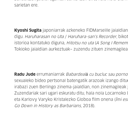
sarietan ere.
Kyoshi Sugita
japoniarrak azkeneko FIDMarseille jaialdian 
digu.
Haruharasan no Uta
/
Haruhara-san's Recorder
, bik
istorioa kontatuko diguna,
Hitotsu no uta
(
A Song I Remem
Tokioko jaialdian aurkeztuak− zuzendu zituen zinemagilear
Radu Jude
errumaniarrak
Babardeală cu bucluc sau porn
sexualeko bideo pertsonal batengatik arazoak izango ditue
irabazi zuen Berlingo zinema-jaialdian, non zinemagileak
Zuzendariak sari ugari eskuratu ditu, hala nola Locarnoko
eta Karlovy Varyko Kristalezko Globoa film onena (
Îmi es
Go Down in History as Barbarians
, 2018).