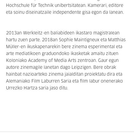
Hochschule für Technik unibertsitatean. Kamerari, editore
eta soinu diseinatzaile independente gisa egon da lanean.
2013an Werkleitz-en baliabideen ikastaro magistralean
hartu zuen parte. 2018an Sophie Maintigneux eta Matthias
Müller-en ikuskapenarekin bere zinema esperimental eta
arte mediatikoen graduondoko ikasketak amaitu zituen
Koloniako Academy of Media Arts zentroan. Gaur egun
autore zinemagile lanetan dago Leipzigen. Bere obrak
hainbat nazioarteko zinema jaialditan proiektatu dira eta
Alemaniako Film Laburren Saria eta film labur onenerako
Urrezko Hartza saria jaso ditu.