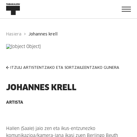
Hasiera
johannes krell
ITZULI ARTISTENTZAKO ETA SORTZAILEENTZAKO GUNERA
JOHANNES KRELL
ARTISTA
Hallen (Saale) jaio zen eta ikus-entzunezko
komunikazioa/kamera-lana ikasi zuen Berlingo Beuth