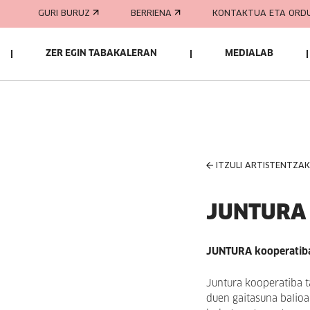
GURI BURUZ
BERRIENA
KONTAKTUA ETA ORD
ZER EGIN TABAKALERAN
MEDIALAB
ITZULI ARTISTENTZA
JUNTURA
JUNTURA kooperatiba.
Juntura kooperatiba t
duen gaitasuna balio