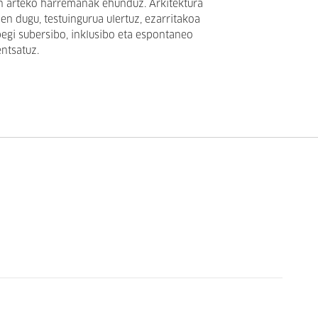
en arteko harremanak ehunduz.
Arkitektura
zen dugu,
testuingurua ulertuz,
ezarritakoa
pegi subersibo, inklusibo eta espontaneo
entsatuz.