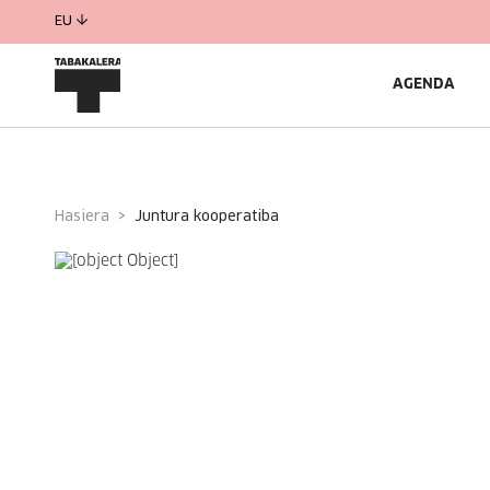
EU
AGENDA
Hasiera
juntura kooperatiba