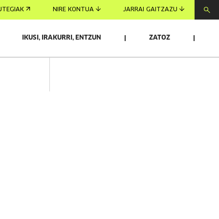
UTEGIAK
NIRE KONTUA
JARRAI GAITZAZU
IKUSI, IRAKURRI, ENTZUN
ZATOZ