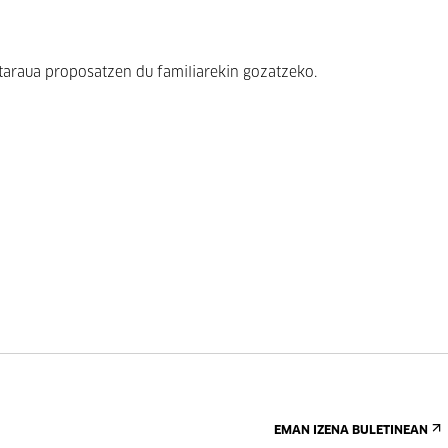
taraua proposatzen du familiarekin gozatzeko.
EMAN IZENA BULETINEAN