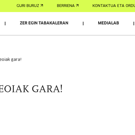
GURI BURUZ
BERRIENA
KONTAKTUA ETA ORD
ZER EGIN TABAKALERAN
MEDIALAB
eoiak gara!
EOIAK GARA!