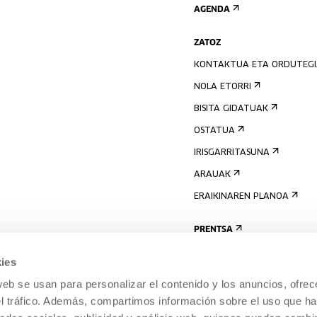
AGENDA
ZATOZ
KONTAKTUA ETA ORDUTEG
NOLA ETORRI
BISITA GIDATUAK
OSTATUA
IRISGARRITASUNA
ARAUAK
ERAIKINAREN PLANOA
PRENTSA
ies
web se usan para personalizar el contenido y los anuncios, ofrec
el tráfico. Además, compartimos información sobre el uso que ha