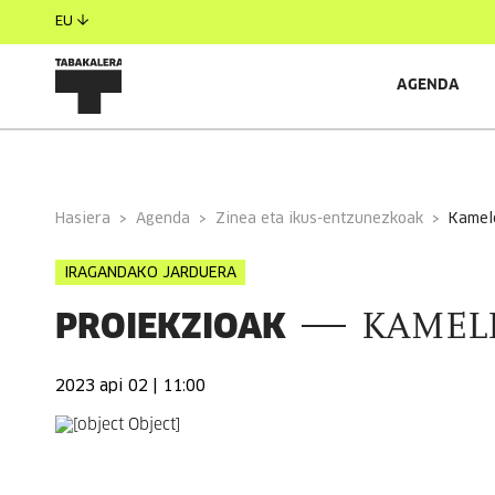
EU
AGENDA
INFORMAZIO OROKORRA
Hasiera
Agenda
Zinea eta ikus-entzunezkoak
kamel
IRAGANDAKO JARDUERA
PROIEKZIOAK
KAMEL
2023 api 02 | 11:00