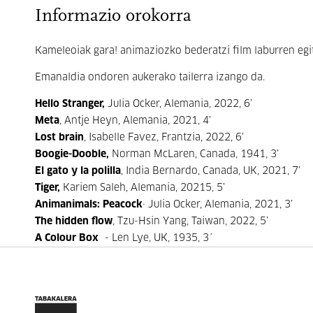
Informazio orokorra
Kameleoiak gara! animaziozko bederatzi film laburren egi
Emanaldia ondoren aukerako tailerra izango da.
Hello Stranger,
Julia Ocker, Alemania, 2022, 6’
Meta
, Antje Heyn, Alemania, 2021, 4’
Lost brain
, Isabelle Favez, Frantzia, 2022, 6’
Boogie-Dooble,
Norman McLaren, Canada, 1941, 3’
El gato y la polilla
, India Bernardo, Canada, UK, 2021, 7’
Tiger,
Kariem Saleh, Alemania, 20215, 5’
Animanimals: Peacock
· Julia Ocker, Alemania, 2021, 3’
The hidden flow
,
Tzu-Hsin Yang, Taiwan,
2022, 5’
A Colour Box
- Len Lye, UK, 1935, 3´