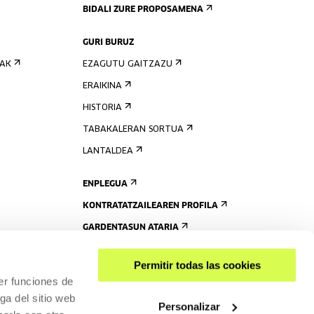
BIDALI ZURE PROPOSAMENA
GURI BURUZ
IAK
EZAGUTU GAITZAZU
ERAIKINA
HISTORIA
TABAKALERAN SORTUA
LANTALDEA
ENPLEGUA
KONTRATATZAILEAREN PROFILA
GARDENTASUN ATARIA
Permitir todas las cookies
er funciones de
ga del sitio web
Personalizar