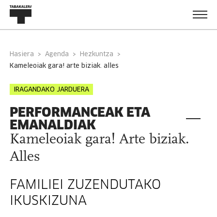
Hasiera
Agenda
Hezkuntza
kameleoiak gara! arte biziak. alles
IRAGANDAKO JARDUERA
PERFORMANCEAK ETA
EMANALDIAK
Kameleoiak gara! Arte biziak.
Alles
FAMILIEI ZUZENDUTAKO
IKUSKIZUNA