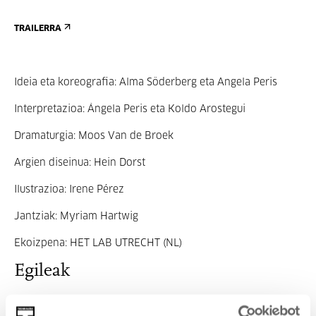
TRAILERRA
Ideia eta koreografia: Alma Söderberg eta Angela Peris
Interpretazioa: Ángela Peris eta Koldo Arostegui
Dramaturgia: Moos Van de Broek
Argien diseinua: Hein Dorst
Ilustrazioa: Irene Pérez
Jantziak: Myriam Hartwig
Ekoizpena: HET LAB UTRECHT (NL)
Egileak