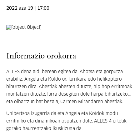
2022 aza 19 | 17:00
Informazio orokorra
ALLES dena aldi berean egitea da. Ahotsa eta gorputza
erabiliz, Angela eta Koldo ur, lurrikara edo helikoptero
bihurtzen dira. Abestiak abesten dituzte, hip hop erritmoak
muntatzen dituzte, lurra desegiten dute harpa bihurtzeko...
eta oihartzun bat bezala, Carmen Mirandaren abestiak.
Unibertsoa izugarria da eta Angela eta Koldok modu
erritmiko eta dinamikoan ospatzen dute. ALLES 4 urtetik
gorako haurrentzako ikuskizuna da.