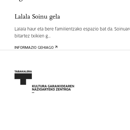
Lalala Soinu gela
Lalala haur eta bere familientzako espazio bat da. Soinua
bitartez txikien g...
INFORMAZIO GEHIAGO