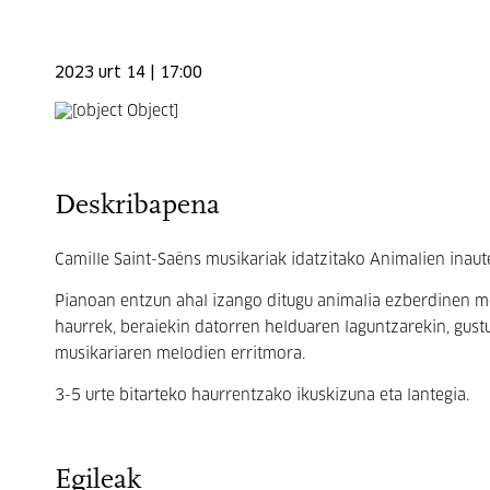
2023 urt 14 | 17:00
Deskribapena
Camille Saint-Saëns musikariak idatzitako Animalien inaute
Pianoan entzun ahal izango ditugu animalia ezberdinen mel
haurrek, beraiekin datorren helduaren laguntzarekin, gust
musikariaren melodien erritmora.
3-5 urte bitarteko haurrentzako ikuskizuna eta lantegia.
Egileak