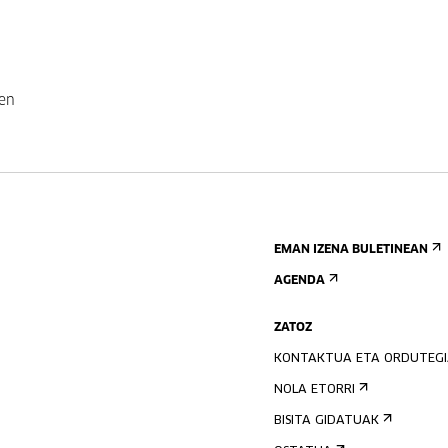
ren
EMAN IZENA BULETINEAN
AGENDA
ZATOZ
KONTAKTUA ETA ORDUTEG
NOLA ETORRI
BISITA GIDATUAK