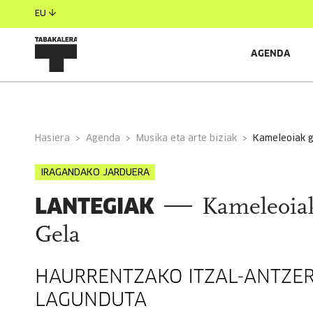
EU
AGENDA
INFORMAZIO OROKORRA
EGILEAK
Hasiera
Agenda
Musika eta arte biziak
kameleoiak g
IRAGANDAKO JARDUERA
LANTEGIAK
Kameleoiak
Gela
HAURRENTZAKO ITZAL-ANTZER
LAGUNDUTA