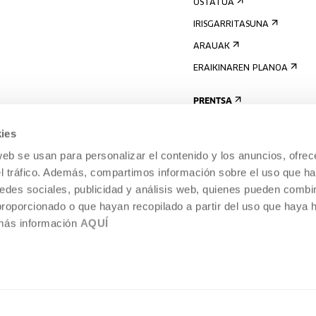
OSTATUA
IRISGARRITASUNA
ARAUAK
ERAIKINAREN PLANOA
PRENTSA
ies
web se usan para personalizar el contenido y los anuncios, ofrec
el tráfico. Además, compartimos información sobre el uso que ha
edes sociales, publicidad y análisis web, quienes pueden combin
proporcionado o que hayan recopilado a partir del uso que haya
 más información
AQUÍ
LEGE-OHARRA
COOKIEN POLITIKA
I
ENTROA,
BARNEKO INFORMAZIO-SISTEMA