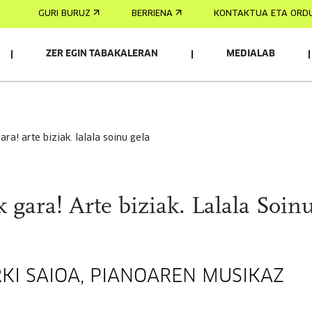
GURI BURUZ
BERRIENA
KONTAKTUA ETA ORD
ZER EGIN TABAKALERAN
MEDIALAB
ara! arte biziak. lalala soinu gela
 gara! Arte biziak. Lalala Soin
KI SAIOA, PIANOAREN MUSIKAZ