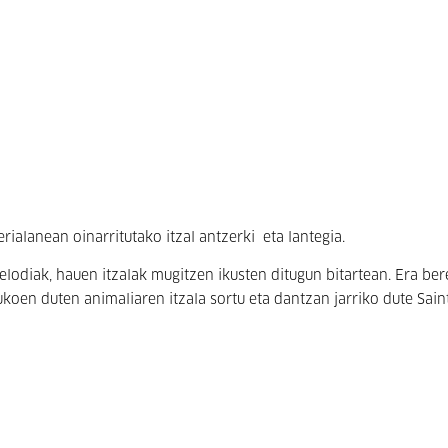
rialanean oinarritutako itzal antzerki eta lantegia.
odiak, hauen itzalak mugitzen ikusten ditugun bitartean. Era ber
ukoen duten animaliaren itzala sortu eta dantzan jarriko dute Sai