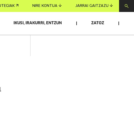
UTEGIAK
NIRE KONTUA
JARRAI GAITZAZU
IKUSI, IRAKURRI, ENTZUN
ZATOZ
u