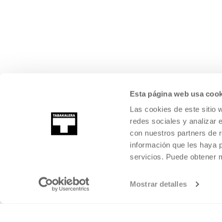
Esta página web usa cook
Las cookies de este sitio 
redes sociales y analizar 
con nuestros partners de r
información que les haya 
servicios. Puede obtener
Mostrar detalles
©
2026
TABAKALERA
.
KULTURA GARAIKIDEAREN NAZIOARTEKO Z
DONOSTIA / SAN SEBASTIÁN