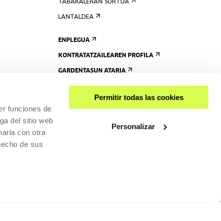
TABAKALERAN SORTUA
LANTALDEA
ENPLEGUA
KONTRATATZAILEAREN PROFILA
GARDENTASUN ATARIA
Permitir todas las cookies
er funciones de
ga del sitio web
Personalizar
arla con otra
 hecho de sus
PARTEKATU
RISGARRITASUNA
PRIBATUTASUN-POLITIKA