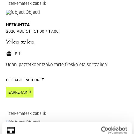
Izen-emateak zabalik
HEZKUNTZA
2026 ABU 11 | 11:00 / 17:00
Ziku zaku
EU
Udan, gaztetxoentzako tarte fresko eta sortzailea.
GEHIAGO IRAKURRI
SARRERAK
Izen-emateak zabalik