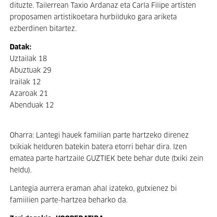
dituzte. Tailerrean Taxio Ardanaz eta Carla Filipe artisten
proposamen artistikoetara hurbilduko gara ariketa
ezberdinen bitartez.
Datak:
Uztailak 18
Abuztuak 29
Irailak 12
Azaroak 21
Abenduak 12
Oharra: Lantegi hauek familian parte hartzeko direnez
txikiak helduren batekin batera etorri behar dira. Izen
ematea parte hartzaile GUZTIEK bete behar dute (txiki zein
heldu).
Lantegia aurrera eraman ahal izateko, gutxienez bi
famiilien parte-hartzea beharko da.