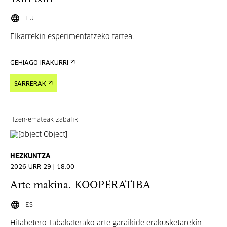
EU
Elkarrekin esperimentatzeko tartea.
GEHIAGO IRAKURRI
SARRERAK
Izen-emateak zabalik
HEZKUNTZA
2026 URR 29 | 18:00
Arte makina. KOOPERATIBA
ES
Hilabetero Tabakalerako arte garaikide erakusketarekin