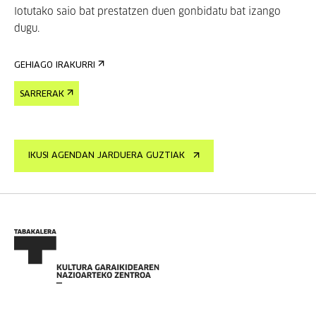
lotutako saio bat prestatzen duen gonbidatu bat izango
dugu.
GEHIAGO IRAKURRI
SARRERAK
IKUSI AGENDAN JARDUERA GUZTIAK