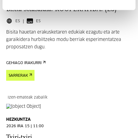
Bisita solasaldia. KOOPERATIBA. (ES)
ES
ES
Bisita hauetan erakusketaren edukiak ezagutu eta arte
garaikidera hurbiltzeko modu berriak esperimentatzea
proposatzen dugu.
GEHIAGO IRAKURRI
SARRERAK
Izen-emateak zabalik
HEZKUNTZA
2026 IRA 15 | 11:00
Txiri-txiri