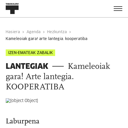
Hasiera
Agenda
Hezkuntza
kameleoiak gara! arte lantegia. kooperatiba
IZEN-EMATEAK ZABALIK
LANTEGIAK
Kameleoiak
gara! Arte lantegia.
KOOPERATIBA
Laburpena