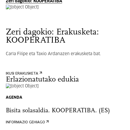
Zeri dagokio: KOOPERATIBA
Zeri dagokio: Erakusketa:
KOOPERATIBA
Carla Filipe eta Taxio Ardanazen erakusketa bat.
IKUSI ERAKUSKETA
Erlazionatutako edukia
AGENDA
Bisita solasaldia. KOOPERATIBA. (ES)
INFORMAZIO GEHIAGO