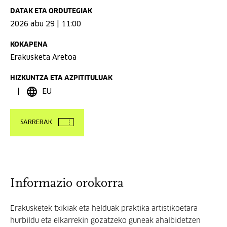
DATAK ETA ORDUTEGIAK
2026 abu 29 | 11:00
KOKAPENA
Erakusketa Aretoa
HIZKUNTZA ETA AZPITITULUAK
EU
SARRERAK
Informazio orokorra
Erakusketek txikiak eta helduak praktika artistikoetara
hurbildu eta elkarrekin gozatzeko guneak ahalbidetzen