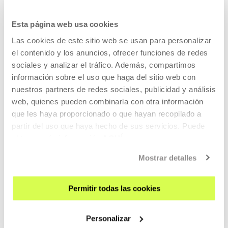
AGENDA
Esta página web usa cookies
ZATOZ
Las cookies de este sitio web se usan para personalizar
el contenido y los anuncios, ofrecer funciones de redes
KONTAKTUA ETA ORDUTEGIAK
sociales y analizar el tráfico. Además, compartimos
NOLA ETORRI
información sobre el uso que haga del sitio web con
BISITA GIDATUAK
nuestros partners de redes sociales, publicidad y análisis
web, quienes pueden combinarla con otra información
OSTATUA
que les haya proporcionado o que hayan recopilado a
IRISGARRITASUNA
partir del uso que haya hecho de sus servicios. Puede
ARAUAK
obtener más información
AQUÍ
ERAIKINAREN PLANOA
Mostrar detalles
PRENTSA
Permitir todas las cookies
ARETOEN ALOKAIRUA
BIDALI ZURE PROPOSAMENA
Personalizar
GURI BURUZ