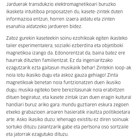
Jarduerak transdukzio elektromagnetikoari buruzko
ikasketa intuitiboa proposatzen du, kasete-zintek duten
informazioa entzun, horren izaera aldatu eta zinten
esanahia aldatzeko jardueren bidez.
Zatoz gurekin kaseteekin soinu ezohikoak egiten ikasteko
tailer esperimentalera; sozialki ezberdina eta objetiboki
magnetikoa izango da. Edonorentzat da, baina batez ere
haurrak dituzten familientzat. Ez da ingeniaritzako
ezagutzarik ezta gaitasun musikalik behar! Zintekin loop-ak
nola lotu ikasiko dugu eta askoz gauza gehiago! Zinta
magnetikoak benetan nola funtzionatzen duen ikusiko
dugu, musika egiteko bere berezitasunak nola erabiltzen
dituen begiratuz, eta kasete zintak izan duen eragin kultural
handiari buruz ariko gara: mundu guztiaren eskura zegoen
etxeko grabazioen aroaren hasieratik iraultza politikoetara
arte. Asko ikasiko duzu: lehenago existitu ez diren soinuak
sortuko dituzu zalantzarik gabe eta pertsona oso sortzaile
eta jatorrak ezagutuko dituzu.