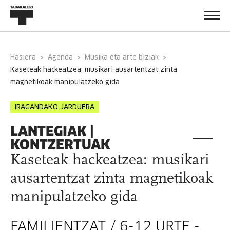
Hasiera
Agenda
Musika eta arte biziak
kaseteak hackeatzea: musikari ausartentzat zinta
magnetikoak manipulatzeko gida
IRAGANDAKO JARDUERA
LANTEGIAK |
KONTZERTUAK
Kaseteak hackeatzea: musikari
ausartentzat zinta magnetikoak
manipulatzeko gida
FAMILIENTZAT / 6-12 URTE -