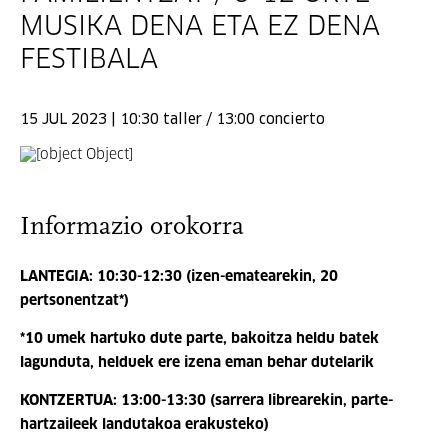
MUSIKA DENA ETA EZ DENA
FESTIBALA
15 JUL 2023 | 10:30 taller / 13:00 concierto
Informazio orokorra
LANTEGIA: 10:30-12:30 (izen-ematearekin, 20
pertsonentzat*)
*
10 umek hartuko dute parte, bakoitza heldu batek
lagunduta, helduek ere izena eman behar dutelarik
KONTZERTUA: 13:00-13:30 (sarrera librearekin, parte-
hartzaileek landutakoa erakusteko)