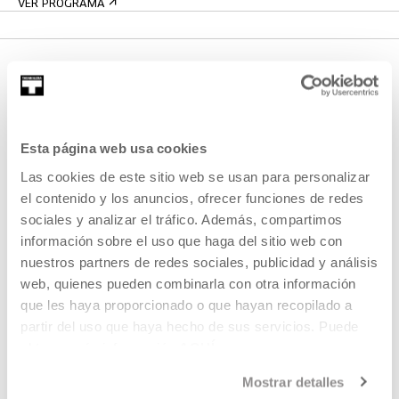
VER PROGRAMA
Esta página web usa cookies
Las cookies de este sitio web se usan para personalizar
el contenido y los anuncios, ofrecer funciones de redes
EMAN IZENA BULETINEAN
sociales y analizar el tráfico. Además, compartimos
AGENDA
información sobre el uso que haga del sitio web con
nuestros partners de redes sociales, publicidad y análisis
ZATOZ
web, quienes pueden combinarla con otra información
que les haya proporcionado o que hayan recopilado a
KONTAKTUA ETA ORDUTEGIAK
partir del uso que haya hecho de sus servicios. Puede
NOLA ETORRI
obtener más información
AQUÍ
BISITA GIDATUAK
Mostrar detalles
OSTATUA