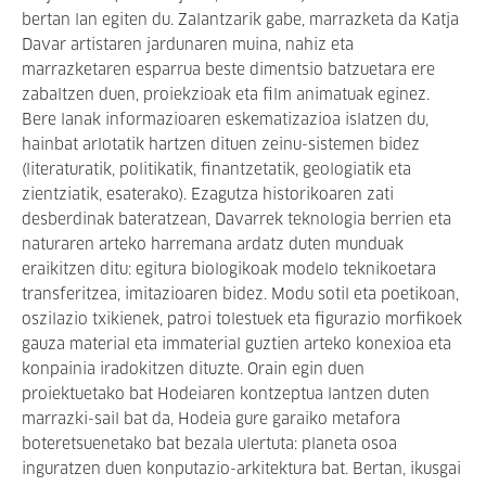
bertan lan egiten du. Zalantzarik gabe, marrazketa da Katja
Davar artistaren jardunaren muina, nahiz eta
marrazketaren esparrua beste dimentsio batzuetara ere
zabaltzen duen, proiekzioak eta film animatuak eginez.
Bere lanak informazioaren eskematizazioa islatzen du,
hainbat arlotatik hartzen dituen zeinu-sistemen bidez
(literaturatik, politikatik, finantzetatik, geologiatik eta
zientziatik, esaterako). Ezagutza historikoaren zati
desberdinak bateratzean, Davarrek teknologia berrien eta
naturaren arteko harremana ardatz duten munduak
eraikitzen ditu: egitura biologikoak modelo teknikoetara
transferitzea, imitazioaren bidez. Modu sotil eta poetikoan,
oszilazio txikienek, patroi tolestuek eta figurazio morfikoek
gauza material eta immaterial guztien arteko konexioa eta
konpainia iradokitzen dituzte. Orain egin duen
proiektuetako bat Hodeiaren kontzeptua lantzen duten
marrazki-sail bat da, Hodeia gure garaiko metafora
boteretsuenetako bat bezala ulertuta: planeta osoa
inguratzen duen konputazio-arkitektura bat. Bertan, ikusgai