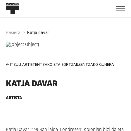
Hasiera
katja davar
ITZULI ARTISTENTZAKO ETA SORTZAILEENTZAKO GUNERA
KATJA DAVAR
ARTISTA
Katja Davar (1968an jaioa, Londresen) Kolonian bizi da eta