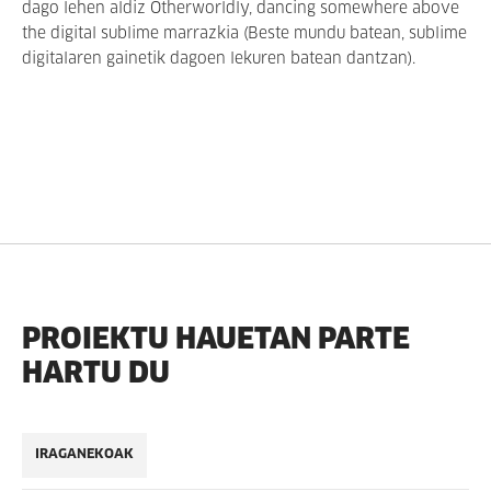
dago lehen aldiz Otherworldly, dancing somewhere above
the digital sublime marrazkia (Beste mundu batean, sublime
digitalaren gainetik dagoen lekuren batean dantzan).
PROIEKTU HAUETAN PARTE
HARTU DU
IRAGANEKOAK