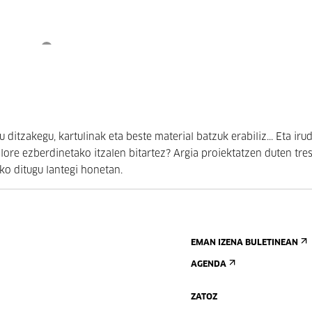
itzakegu, kartulinak eta beste material batzuk erabiliz... Eta irud
olore ezberdinetako itzalen bitartez? Argia proiektatzen duten tre
uko ditugu lantegi honetan.
EMAN IZENA BULETINEAN
AGENDA
ZATOZ