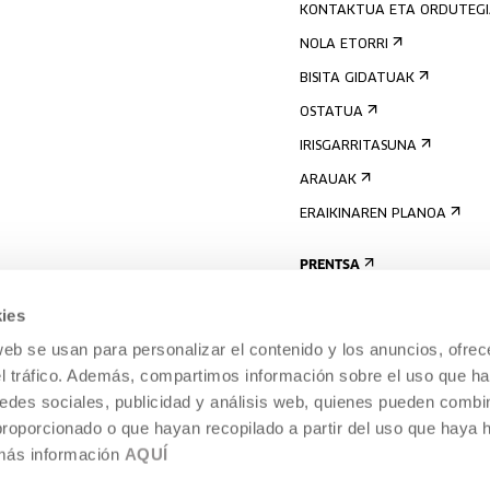
KONTAKTUA ETA ORDUTEG
NOLA ETORRI
BISITA GIDATUAK
OSTATUA
IRISGARRITASUNA
ARAUAK
ERAIKINAREN PLANOA
PRENTSA
ies
web se usan para personalizar el contenido y los anuncios, ofrec
el tráfico. Además, compartimos información sobre el uso que ha
edes sociales, publicidad y análisis web, quienes pueden combin
proporcionado o que hayan recopilado a partir del uso que haya
 más información
AQUÍ