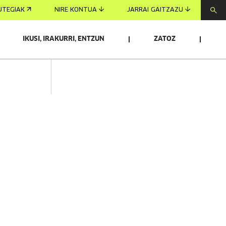
UTEGIAK
NIRE KONTUA
JARRAI GAITZAZU
IKUSI, IRAKURRI, ENTZUN
ZATOZ