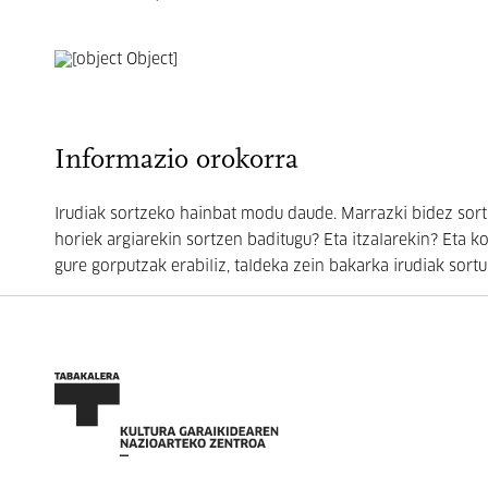
Informazio orokorra
Irudiak sortzeko hainbat modu daude. Marrazki bidez sortu d
horiek argiarekin sortzen baditugu? Eta itzalarekin? Eta k
gure gorputzak erabiliz, taldeka zein bakarka irudiak sort