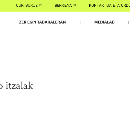
GURI BURUZ
BERRIENA
KONTAKTUA ETA ORD
ZER EGIN TABAKALERAN
MEDIALAB
 itzalak