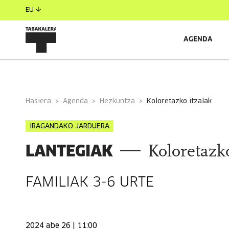
EU
AGENDA
INFORMAZIO OROKORRA
Hasiera
Agenda
Hezkuntza
koloretazko itzalak
IRAGANDAKO JARDUERA
LANTEGIAK
Koloretazko
FAMILIAK 3-6 URTE
2024 abe 26 | 11:00