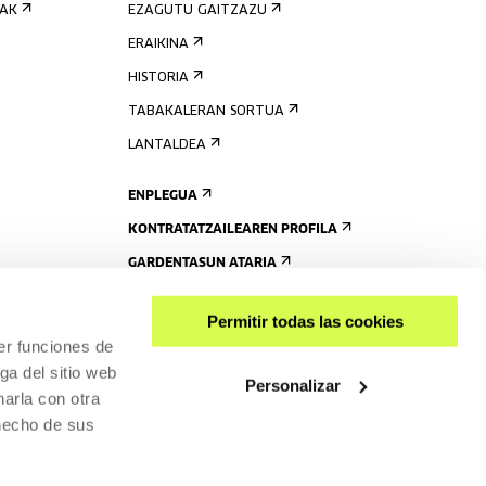
IAK
EZAGUTU GAITZAZU
ERAIKINA
HISTORIA
TABAKALERAN SORTUA
LANTALDEA
ENPLEGUA
KONTRATATZAILEAREN PROFILA
GARDENTASUN ATARIA
Permitir todas las cookies
er funciones de
ga del sitio web
Personalizar
arla con otra
 hecho de sus
PARTEKATU