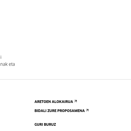
i
snak eta
ARETOEN ALOKAIRUA
BIDALI ZURE PROPOSAMENA
GURI BURUZ