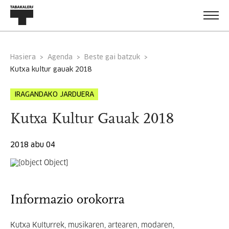
Hasiera
Agenda
Beste gai batzuk
kutxa kultur gauak 2018
IRAGANDAKO JARDUERA
Kutxa Kultur Gauak 2018
2018 abu 04
Informazio orokorra
Kutxa Kulturrek, musikaren, artearen, modaren,