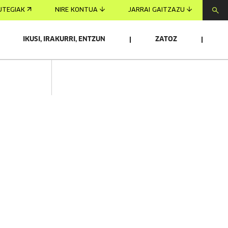
UTEGIAK
NIRE KONTUA
JARRAI GAITZAZU
IKUSI, IRAKURRI, ENTZUN
ZATOZ