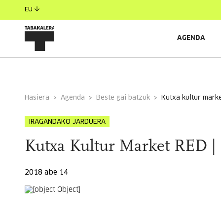
EU
AGENDA
INFORMAZIO OROKORRA
Hasiera
Agenda
Beste gai batzuk
kutxa kultur mark
IRAGANDAKO JARDUERA
Kutxa Kultur Market RED |
2018 abe 14