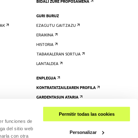
BIDALI ZURE PROPOSAMENA
GURI BURUZ
IAK
EZAGUTU GAITZAZU
ERAIKINA
HISTORIA
TABAKALERAN SORTUA
LANTALDEA
ENPLEGUA
KONTRATATZAILEAREN PROFILA
GARDENTASUN ATARIA
Permitir todas las cookies
er funciones de
ga del sitio web
Personalizar
arla con otra