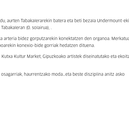
 du, aurten Tabakalerarekin batera eta beti bezala Undermount-eki
abakaleran (0. solairua), .
ta arteria bidez gorputzarekin konektatzen den organoa. Merkatu
npoarekin konexio-bide gorriak hedatzen dituena.
Kutxa Kultur Market, Gipuzkoako artistek diseinatutako eta ekoit
a, osagarriak, haurrentzako moda…eta beste disziplina anitz asko