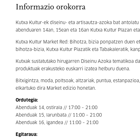
Informazio orokorra
Kutxa Kultur-ek diseinu- eta artisautza-azoka bat antolatu
abenduaren 14an, 15ean eta 16an Kutxa Kultur Plazan eta T
Kutxa Kultur Market Red: Bihotza, bizia ponpatzen duen e
bihotza-bizia, Kutxa Kultur Plazatik eta Tabakaleratik, ka
Kutxak sustatutako hirugarren Diseinu Azoka tematikoa da 
produktuak erakusteko euskarri izatea helburu duena.
Bitxigintza, moda, poltsoak, altzariak, puntua, estanpazio
elkartuko dira Market edizio honetan.
Ordutegia:
Abenduak 14, ostirala // 17:00 – 21:00
Abenduak 15, larunbata // 11:00 – 21:00
Abenduak 16, igandea // 11:00 – 21:00
Egitaraua: