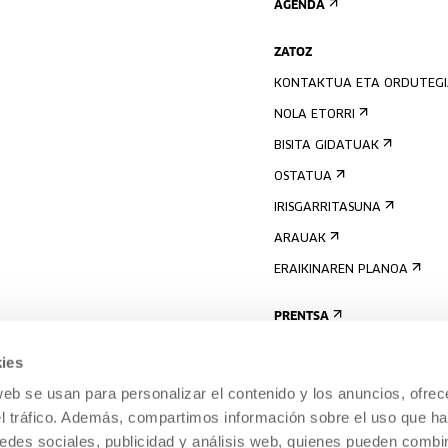
AGENDA
ZATOZ
KONTAKTUA ETA ORDUTEG
NOLA ETORRI
BISITA GIDATUAK
OSTATUA
IRISGARRITASUNA
ARAUAK
ERAIKINAREN PLANOA
PRENTSA
ies
web se usan para personalizar el contenido y los anuncios, ofrec
el tráfico. Además, compartimos información sobre el uso que ha
edes sociales, publicidad y análisis web, quienes pueden combin