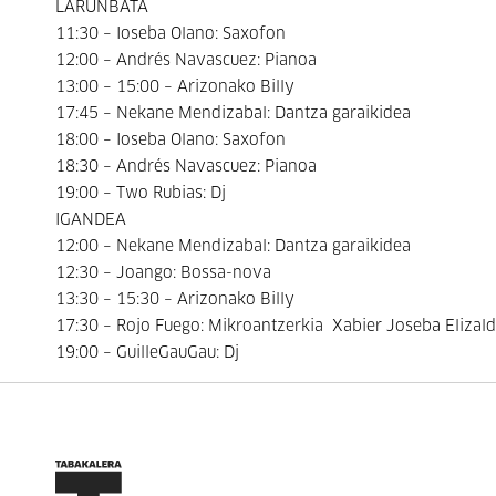
LARUNBATA
11:30 – Ioseba Olano: Saxofon
12:00 – Andrés Navascuez: Pianoa
13:00 – 15:00 – Arizonako Billy
17:45 – Nekane Mendizabal: Dantza garaikidea
18:00 – Ioseba Olano: Saxofon
18:30 – Andrés Navascuez: Pianoa
19:00 – Two Rubias: Dj
IGANDEA
12:00 – Nekane Mendizabal: Dantza garaikidea
12:30 – Joango: Bossa-nova
13:30 – 15:30 – Arizonako Billy
17:30 – Rojo Fuego: Mikroantzerkia Xabier Joseba Elizalde
19:00 – GuilleGauGau: Dj