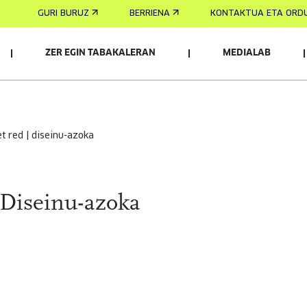
GURI BURUZ
BERRIENA
KONTAKTUA ETA ORD
ZER EGIN TABAKALERAN
MEDIALAB
et red | diseinu-azoka
 Diseinu-azoka