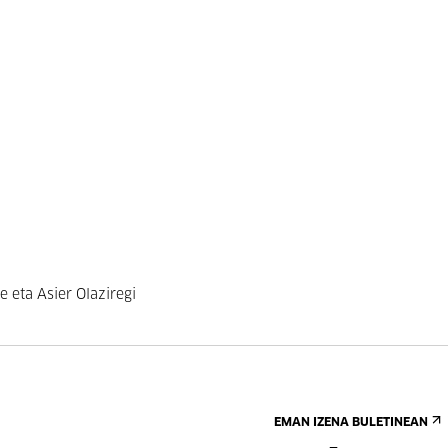
 eta Asier Olaziregi
EMAN IZENA BULETINEAN