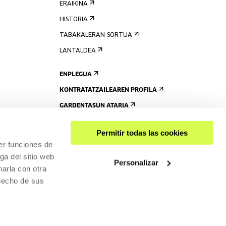
ERAIKINA
HISTORIA
TABAKALERAN SORTUA
LANTALDEA
ENPLEGUA
KONTRATATZAILEAREN PROFILA
GARDENTASUN ATARIA
Permitir todas las cookies
er funciones de
ga del sitio web
Personalizar
arla con otra
 hecho de sus
PARTEKATU
RISGARRITASUNA
PRIBATUTASUN-POLITIKA