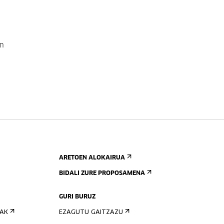
en
ARETOEN ALOKAIRUA
BIDALI ZURE PROPOSAMENA
GURI BURUZ
IAK
EZAGUTU GAITZAZU