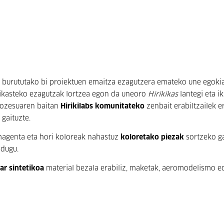
n burututako bi proiektuen emaitza ezagutzera emateko une egokia
n ikasteko ezagutzak lortzea egon da uneoro
Hirikikas
lantegi eta i
prozesuaren baitan
Hirikilabs komunitateko
zenbait erabiltzailek er
gaituzte.
magenta eta hori koloreak nahastuz
koloretako piezak
sortzeko g
 dugu.
ar sintetikoa
material bezala erabiliz, maketak, aeromodelismo e