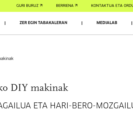
GURI BURUZ
BERRIENA
KONTAKTUA ETA ORD
ZER EGIN TABAKALERAN
MEDIALAB
makinak
iko DIY makinak
AGAILUA ETA HARI-BERO-MOZGAIL