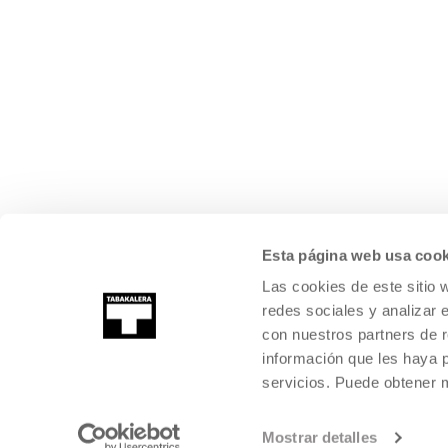
Esta página web usa cook
Las cookies de este sitio 
redes sociales y analizar 
con nuestros partners de r
información que les haya 
servicios. Puede obtener
Mostrar detalles
©
2026
TABAKALERA
.
KULTURA GARAIKIDEAREN NAZIOARTEKO Z