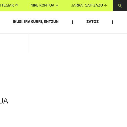
UTEGIAK
NIRE KONTUA
JARRAI GAITZAZU
IKUSI, IRAKURRI, ENTZUN
ZATOZ
UA