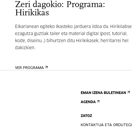
Zeri dagokio: Programa:
Hirikikas
Elkarlanean egiteko Ikasteko jarduera ildoa da. Hirikilabs
ezagutza guztiak tailer eta material digital (post, tutorial,
kode, diseinu...) bihurtzen ditu Hirikikasek, herritarrei hel
dakizkien.
VER PROGRAMA
EMAN IZENA BULETINEAN
AGENDA
ZATOZ
KONTAKTUA ETA ORDUTEG