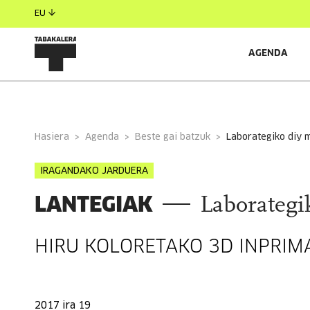
EU
AGENDA
INFORMAZIO OROKORRA
Hasiera
Agenda
Beste gai batzuk
laborategiko diy 
IRAGANDAKO JARDUERA
LANTEGIAK
Laborateg
HIRU KOLORETAKO 3D INPRIM
2017 ira 19