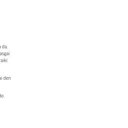
 da.
kasgai
aiki
ai den
do