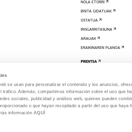
NOLA ETORRI
BISITA GIDATUAK
OSTATUA
IRISGARRITASUNA
ARAUAK
ERAIKINAREN PLANOA
PRENTSA
ies
web se usan para personalizar el contenido y los anuncios, ofrec
el tráfico. Además, compartimos información sobre el uso que ha
edes sociales, publicidad y análisis web, quienes pueden combin
proporcionado o que hayan recopilado a partir del uso que haya
 más información
AQUÍ
LEGE-OHARRA
COOKIEN POLITIKA
I
ENTROA,