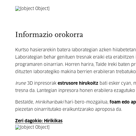
Informazio orokorra
Kurtso hasierarekin batera laborategian azken hilabeteta
Laborategian behar genituen tresnak eraiki eta erabiltze
programaren oinarrian. Horren harira, Talde Ireki baten 
dituzten laborategiko makina berrien erabileran trebatuko 
Irune
3D inpresorak
estrusore hirukoitz
bati esker cyan, 
tresna da. Lantegian inpresora honen erabilera ezagutuko
Bestalde,
Hirikiharibaki
hari-bero-mozgailua,
foam edo ap
piezetan oinarritutako eraikuntzarako aproposa da.
Zeri dagokio: Hirikikas