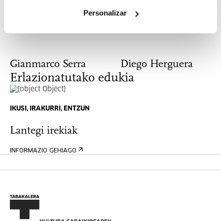
Artista eta zuzendaria
Personalizar
Gianmarco Serra
Diego Herguera
Erlazionatutako edukia
IKUSI, IRAKURRI, ENTZUN
Lantegi irekiak
INFORMAZIO GEHIAGO