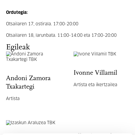
Ordutegia:
Otsailaren 17, ostirala. 17:00-20:00
Otsailaren 18, larunbata. 11:00-14:00 eta 17:00-20:00
Egileak
Ivonne Villamil
Andoni Zamora
Artista eta ikertzailea
Txakartegi
Artista