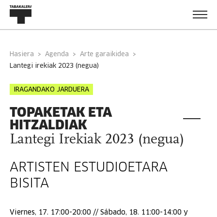
Hasiera
Agenda
Arte garaikidea
lantegi irekiak 2023 (negua)
IRAGANDAKO JARDUERA
TOPAKETAK ETA
HITZALDIAK
Lantegi Irekiak 2023 (negua)
ARTISTEN ESTUDIOETARA
BISITA
Viernes, 17. 17:00-20:00 // Sábado, 18. 11:00-14:00 y