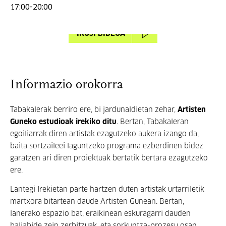
17:00-20:00
IKUSI BIDEOA
Informazio orokorra
Tabakalerak berriro ere, bi jardunaldietan zehar,
Artisten
Guneko estudioak irekiko ditu
. Bertan, Tabakaleran
egoiliarrak diren artistak ezagutzeko aukera izango da,
baita sortzaileei laguntzeko programa ezberdinen bidez
garatzen ari diren proiektuak bertatik bertara ezagutzeko
ere.
Lantegi Irekietan parte hartzen duten artistak urtarriletik
martxora bitartean daude Artisten Gunean. Bertan,
lanerako espazio bat, eraikinean eskuragarri dauden