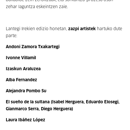
baliabide zein zerbitzuak, eta sorkuntza-prozesu osan
zehar laguntza eskeintzen zaie.
Lantegi Irekien edizio honetan,
zazpi artistek
hartuko dute
parte:
Andoni Zamora Txakartegi
Ivonne Villamil
Izaskun Araluzea
Alba Fernandez
Alejandra Pombo Su
El sueño de la sultana (Isabel Herguera, Eduardo Elosegi,
Gianmarco Serra, Diego Herguera)
Laura Ibáñez López