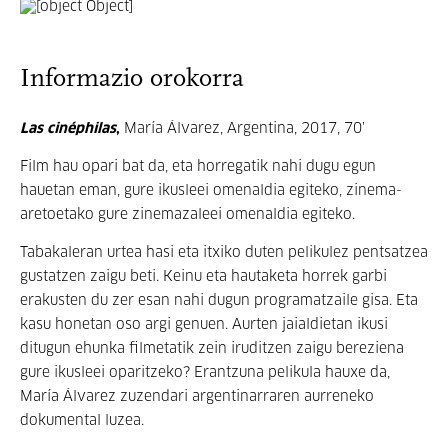
Informazio orokorra
Las cinéphilas
,
María Álvarez, Argentina, 2017, 70’
Film hau opari bat da, eta horregatik nahi dugu egun
hauetan eman, gure ikusleei omenaldia egiteko, zinema-
aretoetako gure zinemazaleei omenaldia egiteko.
Tabakaleran urtea hasi eta itxiko duten pelikulez pentsatzea
gustatzen zaigu beti. Keinu eta hautaketa horrek garbi
erakusten du zer esan nahi dugun programatzaile gisa. Eta
kasu honetan oso argi genuen. Aurten jaialdietan ikusi
ditugun ehunka filmetatik zein iruditzen zaigu bereziena
gure ikusleei oparitzeko? Erantzuna pelikula hauxe da,
María Álvarez zuzendari argentinarraren aurreneko
dokumental luzea.