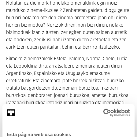
Nolatan ez die inork honelako omenaldirik egin inoiz
munduko zinema-ikusleei? Zenbatetan galdetu diogu geure
buruari nolakoa ote den zinema-aretoetara joan ohi diren
horien bizimodua? Nortzuk diren, non bizi diren, nolako
bizimoduak izan zituzten, zer egiten duten saioen aurretik
eta ondoren, zer ikusi nahi izaten duten aretoetan eta zer
aurkitzen duten pantailan, behin eta berriro itzultzeko.
Filmeko zinemazaleak Estela, Paloma, Norma, Chelo, Lucía
eta Leopoldina dira, arratsaldero zinemara joaten diren
Argentinako, Espainiako eta Uruguayko emakume
erretiratuak. Eta zinemara joate horrek bizitzari buruzko
tratatu bat gordetzen du, zinemari buruzkoa, fikzioari
buruzkoa, denboraren joanari buruzkoa, ametsei buruzkoa,
iraganari buruzkoa, etorkizunari buruzkoa eta memoriari
buruzkoa.
Ikusleen saria irabazi zuen Buenos Airesko Zinema
Independentearen Bafici Jailadian, eta ikusleen saria lortu
Esta página web usa cookies
zuen, halaber, Ourenseko OUFF Zinema Jaialdian.