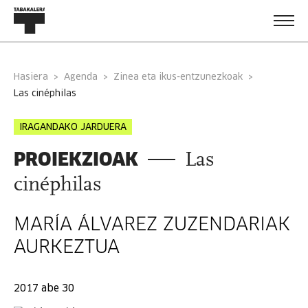
Hasiera
Agenda
Zinea eta ikus-entzunezkoak
las cinéphilas
IRAGANDAKO JARDUERA
PROIEKZIOAK
Las
cinéphilas
MARÍA ÁLVAREZ ZUZENDARIAK
AURKEZTUA
2017 abe 30