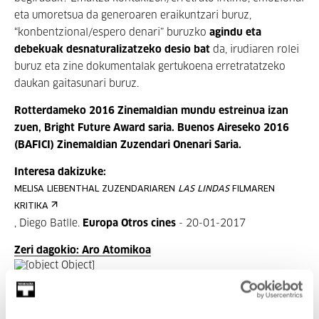
eta umoretsua da generoaren eraikuntzari buruz,
“konbentzional/espero denari” buruzko
agindu eta
debekuak desnaturalizatzeko desio bat
da, irudiaren rolei
buruz eta zine dokumentalak gertukoena erretratatzeko
daukan gaitasunari buruz.
Rotterdameko 2016 Zinemaldian mundu estreinua izan
zuen, Bright Future Award saria. Buenos Aireseko 2016
(BAFICI) Zinemaldian Zuzendari Onenari Saria.
Interesa dakizuke:
MELISA LIEBENTHAL ZUZENDARIAREN
LAS LINDAS
FILMAREN
KRITIKA
, Diego Batlle.
Europa Otros cines
- 20-01-2017
Zeri dagokio: Aro Atomikoa