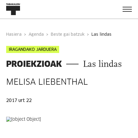
Hasiera
Agenda
Beste gai batzuk
las lindas
IRAGANDAKO JARDUERA
PROIEKZIOAK
Las lindas
MELISA LIEBENTHAL
2017 urt 22