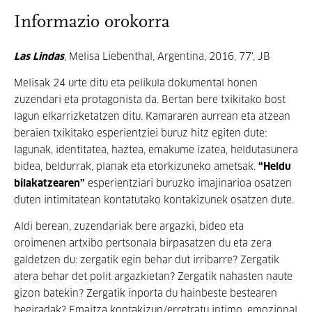
Informazio orokorra
Las Lindas
, Melisa Liebenthal, Argentina, 2016, 77', JB
Melisak 24 urte ditu eta pelikula dokumental honen
zuzendari eta protagonista da. Bertan bere txikitako bost
lagun elkarrizketatzen ditu. Kamararen aurrean eta atzean
beraien txikitako esperientziei buruz hitz egiten dute:
lagunak, identitatea, haztea, emakume izatea, heldutasunera
bidea, beldurrak, planak eta etorkizuneko ametsak.
“Heldu
bilakatzearen”
esperientziari buruzko imajinarioa osatzen
duten intimitatean kontatutako kontakizunek osatzen dute.
Aldi berean, zuzendariak bere argazki, bideo eta
oroimenen artxibo pertsonala birpasatzen du eta zera
galdetzen du: zergatik egin behar dut irribarre? Zergatik
atera behar det polit argazkietan? Zergatik nahasten naute
gizon batekin? Zergatik inporta du hainbeste bestearen
begiradak? Emaitza kontakizun/erretratu intimo, emozional