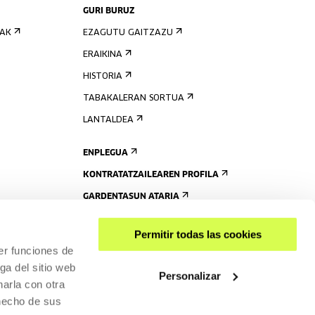
GURI BURUZ
IAK
EZAGUTU GAITZAZU
ERAIKINA
HISTORIA
TABAKALERAN SORTUA
LANTALDEA
ENPLEGUA
KONTRATATZAILEAREN PROFILA
GARDENTASUN ATARIA
Permitir todas las cookies
er funciones de
ga del sitio web
Personalizar
arla con otra
 hecho de sus
PARTEKATU