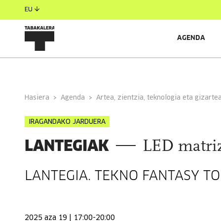
EU
AGENDA
INFORMAZIO OROKORRA
GONBIDATUAK
Hasiera
Agenda
Artea, zientzia, teknologia eta gizarte
IRAGANDAKO JARDUERA
LANTEGIAK
LED matri
LANTEGIA. TEKNO FANTASY T
2025 aza 19 | 17:00-20:00