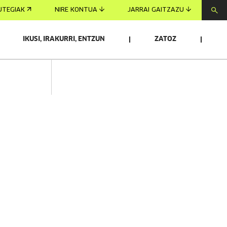
UTEGIAK
NIRE KONTUA
JARRAI GAITZAZU
IKUSI, IRAKURRI, ENTZUN
ZATOZ