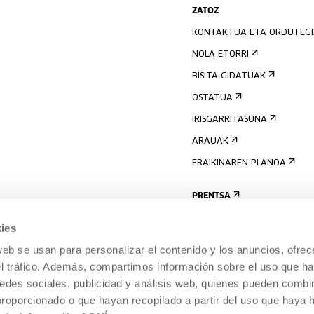
ZATOZ
KONTAKTUA ETA ORDUTEG
NOLA ETORRI
BISITA GIDATUAK
OSTATUA
IRISGARRITASUNA
ARAUAK
ERAIKINAREN PLANOA
PRENTSA
ies
web se usan para personalizar el contenido y los anuncios, ofrec
el tráfico. Además, compartimos información sobre el uso que ha
edes sociales, publicidad y análisis web, quienes pueden combin
proporcionado o que hayan recopilado a partir del uso que haya