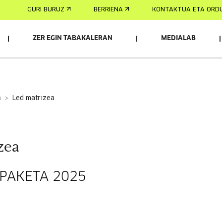
GURI BURUZ
BERRIENA
KONTAKTUA ETA ORD
ZER EGIN TABAKALERAN
MEDIALAB
a
led matrizea
zea
OPAKETA 2025