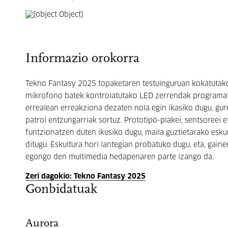
Informazio orokorra
Tekno Fantasy 2025 topaketaren testuinguruan kokatutako
mikrofono batek kontrolatutako LED zerrendak programat
errealean erreakziona dezaten nola egin ikasiko dugu, gure
patroi entzungarriak sortuz. Prototipo-plakei, sentsoreei e
funtzionatzen duten ikusiko dugu, maila guztietarako esku
ditugu. Eskultura hori lantegian probatuko dugu, eta, ga
egongo den multimedia hedapenaren parte izango da.
Zeri dagokio: Tekno Fantasy 2025
Gonbidatuak
Aurora