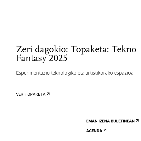
Zeri dagokio: Topaketa: Tekno
Fantasy 2025
Esperimentazio teknologiko eta artistikorako espazioa
VER TOPAKETA
EMAN IZENA BULETINEAN
AGENDA