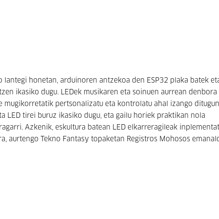
 lantegi honetan, arduinoren antzekoa den ESP32 plaka batek et
zen ikasiko dugu. LEDek musikaren eta soinuen aurrean denbora
 mugikorretatik pertsonalizatu eta kontrolatu ahal izango ditugun
ta LED tirei buruz ikasiko dugu, eta gailu horiek praktikan nola
ragarri. Azkenik, eskultura batean LED elkarreragileak inplementa
inera, aurtengo Tekno Fantasy topaketan Registros Mohosos emanal