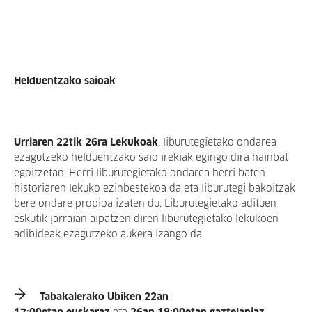
Helduentzako saioak
Urriaren 22tik 26ra Lekukoak
, liburutegietako ondarea
ezagutzeko helduentzako saio irekiak egingo dira hainbat
egoitzetan. Herri liburutegietako ondarea herri baten
historiaren lekuko ezinbestekoa da eta liburutegi bakoitzak
bere ondare propioa izaten du. Liburutegietako adituen
eskutik jarraian aipatzen diren liburutegietako lekukoen
adibideak ezagutzeko aukera izango da.
Tabakalerako Ubiken 22an