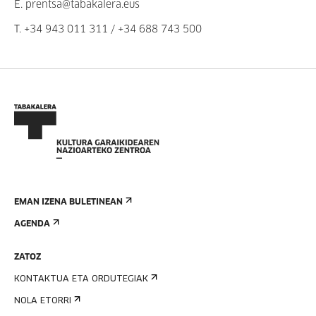
E.
prentsa@tabakalera.eus
T.
+34 943 011 311
/
+34 688 743 500
EMAN IZENA BULETINEAN
AGENDA
ZATOZ
KONTAKTUA ETA ORDUTEGIAK
NOLA ETORRI