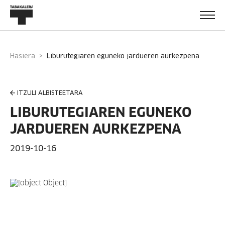
Hasiera
liburutegiaren eguneko jardueren aurkezpena
ITZULI ALBISTEETARA
LIBURUTEGIAREN EGUNEKO
JARDUEREN AURKEZPENA
2019-10-16