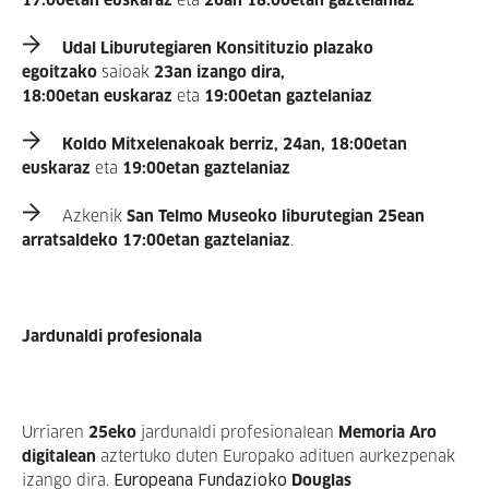
17:00etan
euskaraz
eta
26an 18:00etan gaztelaniaz
Udal Liburutegiaren Konsitituzio plazako
egoitzako
saioak
23an izango dira,
18:00etan
euskaraz
eta
19:00etan gaztelaniaz
Koldo Mitxelenakoak berriz, 24an, 18:00etan
euskaraz
eta
19:00etan gaztelaniaz
Azkenik
San Telmo Museoko liburutegian 25ean
arratsaldeko 17:00etan gaztelaniaz
.
Jardunaldi profesionala
Urriaren
25eko
jardunaldi profesionalean
Memoria Aro
digitalean
aztertuko duten Europako adituen aurkezpenak
izango dira.
Europeana Fundazioko
Douglas