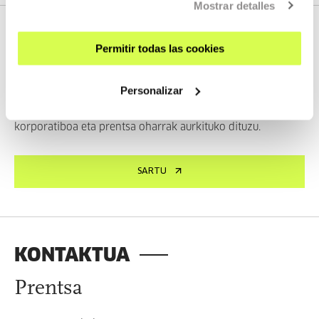
Mostrar detalles
PRENTSA
Permitir todas las cookies
Tabakalera
Personalizar
Sartu Tabakaleraren Prentsa atalean, eta material grafikoa,
korporatiboa eta prentsa oharrak aurkituko dituzu.
SARTU
KONTAKTUA
Prentsa