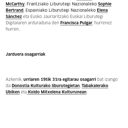
McCarthy
,
Frantziako Liburutegi Nazionaleko
Sophie
Bertrand
,
Espainiako Liburutegi Nazionaleko
Elena
Sánchez
eta Eusko Jaurlaritzako Euskal Liburutegi
Digitalaren arduraduna den
Francisca Pulgar
, hurrenez
hurren.
Jarduera osagarriak
Azkenik,
urriaren 19tik 31ra egitarau osagarri
bat izango
da
Donostia Kulturako liburutegietan
,
Tabakalerako
Ubiken
eta
Koldo Mitxelena Kulturunean
.