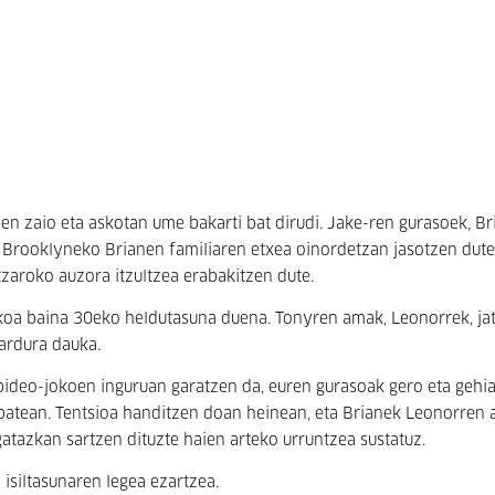
tzen zaio eta askotan ume bakarti bat dirudi. Jake-ren gurasoek, B
, Brooklyneko Brianen familiaren etxea oinordetzan jasotzen dut
zaroko auzora itzultzea erabakitzen dute.
ikoa baina 30eko heldutasuna duena. Tonyren amak, Leonorrek, jat
ardura dauka.
 bideo-jokoen inguruan garatzen da, euren gurasoak gero eta gehi
 batean. Tentsioa handitzen doan heinean, eta Brianek Leonorren
tazkan sartzen dituzte haien arteko urruntzea sustatuz.
 isiltasunaren legea ezartzea.