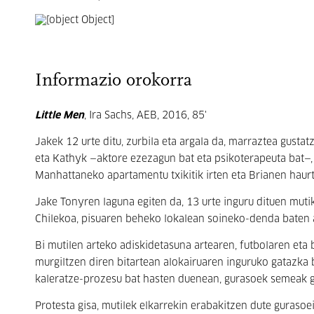
Informazio orokorra
Little Men
, Ira Sachs, AEB, 2016, 85'
Jakek 12 urte ditu, zurbila eta argala da, marraztea gusta
eta Kathyk —aktore ezezagun bat eta psikoterapeuta bat—
Manhattaneko apartamentu txikitik irten eta Brianen haurt
Jake Tonyren laguna egiten da, 13 urte inguru dituen mut
Chilekoa, pisuaren beheko lokalean soineko-denda baten 
Bi mutilen arteko adiskidetasuna artearen, futbolaren eta
murgiltzen diren bitartean alokairuaren inguruko gatazka
kaleratze-prozesu bat hasten duenean, gurasoek semeak ga
Protesta gisa, mutilek elkarrekin erabakitzen dute gurasoei