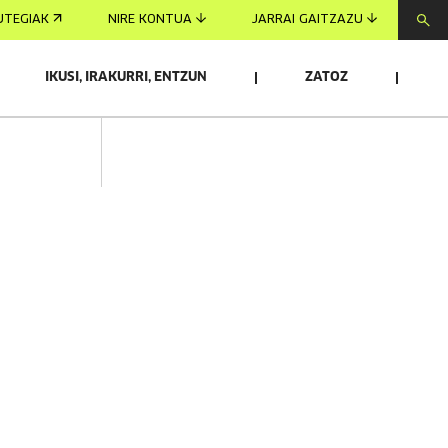
UTEGIAK
NIRE KONTUA
JARRAI GAITZAZU
IKUSI, IRAKURRI, ENTZUN
ZATOZ