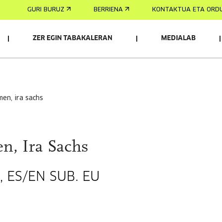
GURI BURUZ
BERRIENA
KONTAKTUA ETA ORD
ZER EGIN TABAKALERAN
MEDIALAB
 men, ira sachs
en, Ira Sachs
', ES/EN SUB. EU