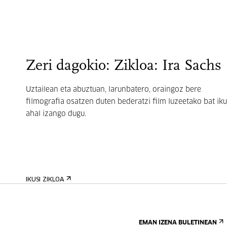
Zeri dagokio: Zikloa: Ira Sachs
Uztailean eta abuztuan, larunbatero, oraingoz bere
filmografia osatzen duten bederatzi film luzeetako bat iku
ahal izango dugu.
IKUSI ZIKLOA
EMAN IZENA BULETINEAN