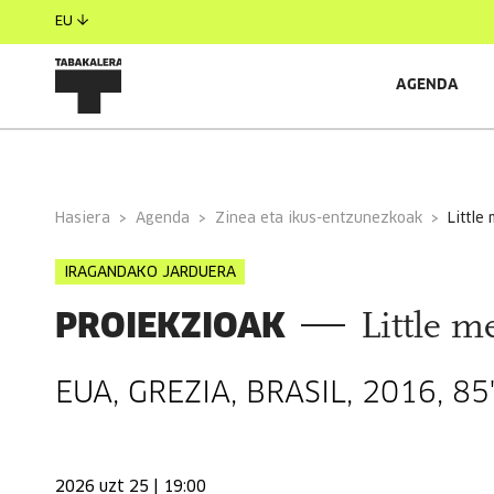
EU
AGENDA
INFORMAZIO OROKORRA
Hasiera
Agenda
Zinea eta ikus-entzunezkoak
little
IRAGANDAKO JARDUERA
PROIEKZIOAK
Little m
EUA, GREZIA, BRASIL, 2016, 85
2026 uzt 25 | 19:00