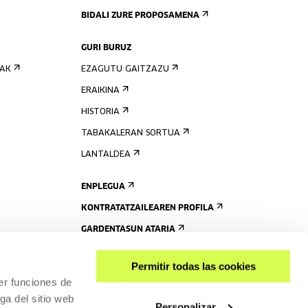
BIDALI ZURE PROPOSAMENA
GURI BURUZ
IAK
EZAGUTU GAITZAZU
ERAIKINA
HISTORIA
TABAKALERAN SORTUA
LANTALDEA
ENPLEGUA
KONTRATATZAILEAREN PROFILA
GARDENTASUN ATARIA
Permitir todas las cookies
er funciones de
ga del sitio web
Personalizar