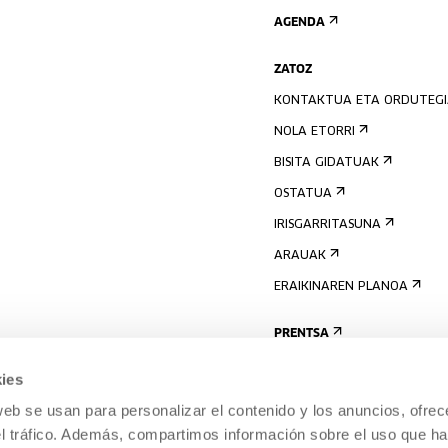
AGENDA
ZATOZ
KONTAKTUA ETA ORDUTEG
NOLA ETORRI
BISITA GIDATUAK
OSTATUA
IRISGARRITASUNA
ARAUAK
ERAIKINAREN PLANOA
PRENTSA
ies
web se usan para personalizar el contenido y los anuncios, ofrec
el tráfico. Además, compartimos información sobre el uso que ha