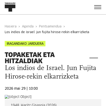
Hasiera
Agenda
Pentsamendua
los indios de israel. jun fujita hirose-rekin elkarrizketa
IRAGANDAKO JARDUERA
TOPAKETAK ETA
HITZALDIAK
Los indios de Israel. Jun Fujita
Hirose-rekin elkarrizketa
2026 mai 29 | 10:00
1948, Haritz Gisasola (2026)