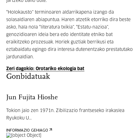
jartzeko balio dute.
“Holokausto” terminoaren aldarrikapena izango da
solasaldiaren abiapuntua. Haren atzetik etorriko dira beste
asko, hala nola “literatura txikia”, “Estatu-nazioa”,
genozidioaren ideia bera edo identitate etniko bat
eraikitzeko prozesuak. Horiek guztiak berrikusi eta
eztabaidatu egingo dira interesa dutenentzako prestatutako
jardunaldian.
Zeri dagokio: Orotariko ekologia bat
Gonbidatuak
Jun Fujita Hioshe
Tokion jaio zen 1971n. Zibilizazio frantseseko irakaslea
Ryukoku U...
INFORMAZIO GEHIAGO