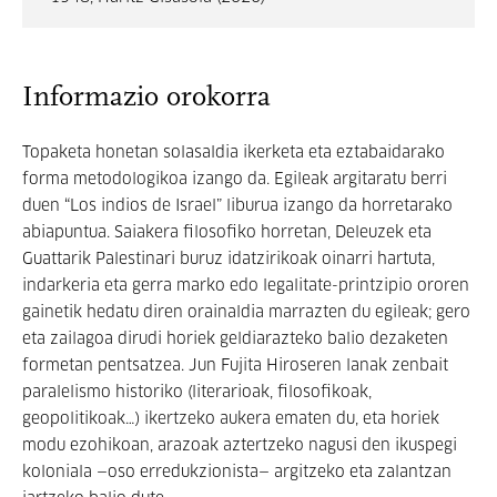
Informazio orokorra
Topaketa honetan solasaldia ikerketa eta eztabaidarako
forma metodologikoa izango da. Egileak argitaratu berri
duen “Los indios de Israel” liburua izango da horretarako
abiapuntua. Saiakera filosofiko horretan, Deleuzek eta
Guattarik Palestinari buruz idatzirikoak oinarri hartuta,
indarkeria eta gerra marko edo legalitate-printzipio ororen
gainetik hedatu diren orainaldia marrazten du egileak; gero
eta zailagoa dirudi horiek geldiarazteko balio dezaketen
formetan pentsatzea. Jun Fujita Hiroseren lanak zenbait
paralelismo historiko (literarioak, filosofikoak,
geopolitikoak…) ikertzeko aukera ematen du, eta horiek
modu ezohikoan, arazoak aztertzeko nagusi den ikuspegi
koloniala —oso erredukzionista— argitzeko eta zalantzan