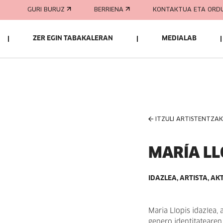
GURI BURUZ
BERRIENA
KONTAKTUA ETA ORD
ZER EGIN TABAKALERAN
MEDIALAB
ITZULI ARTISTENTZA
MARÍA LL
IDAZLEA, ARTISTA, AK
Maria Llopis idazlea, a
genero identitatearen