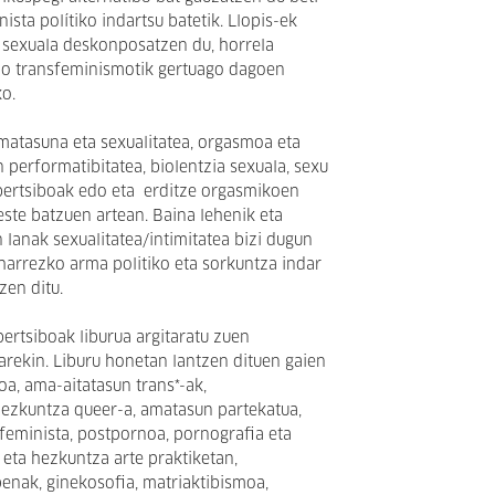
sta polítiko indartsu batetik. Llopis-ek
 sexuala deskonposatzen du, horrela
o transfeminismotik gertuago dagoen
ko.
matasuna eta sexualitatea, orgasmoa eta
 performatibitatea, biolentzia sexuala, sexu
ubertsiboak edo eta erditze orgasmikoen
este batzuen artean. Baina lehenik eta
 lanak sexualitatea/intimitatea bizi dugun
harrezko arma politiko eta sorkuntza indar
zen ditu.
rtsiboak liburua argitaratu zuen
earekin. Liburu honetan lantzen dituen gaien
koa, ama-aitatasun trans*-ak,
 hezkuntza queer-a, amatasun partekatua,
feminista, postpornoa, pornografia eta
eta hezkuntza arte praktiketan,
enak, ginekosofia, matriaktibismoa,