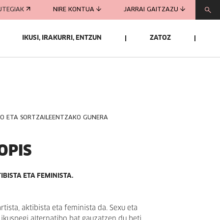
UTEGIAK
NIRE KONTUA
JARRAI GAITZAZU
IKUSI, IRAKURRI, ENTZUN
ZATOZ
KO ETA SORTZAILEENTZAKO GUNERA
OPIS
TIBISTA ETA FEMINISTA.
rtista, aktibista eta feminista da. Sexu eta
 ikuspegi alternatibo bat gauzatzen du beti