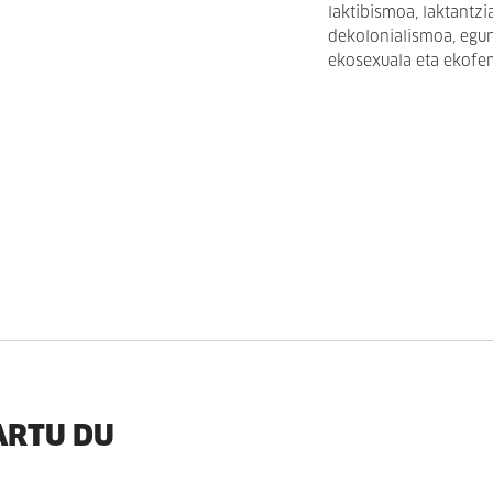
laktibismoa, laktantz
dekolonialismoa, egun
ekosexuala eta ekofe
ARTU DU