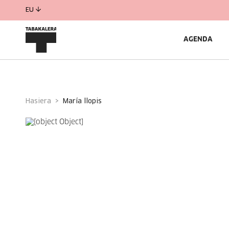
EU
AGENDA
Hasiera
maría llopis