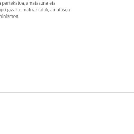
ia partekatua, amatasuna eta
go gizarte matriarkalak, amatasun
minismoa.