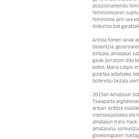
posizionamendu femini
feminismoaren sujetu
feminismo pro-sex ed
diskurtso bat garatze
Artista honen lanak a
biolentzia, generoaren
birtuala, amatasun s
gaiak jorratzen ditu b
behin, Maria Llopis-en
gizartea aldatzeko be
boteretsu bezala ulert
2015an Amatasun Sube
Txalaparta argitaletx
artean: erditze estati
intersexualitatea eta
amatasun trans-hack-
amatasuna, sorkuntza 
ginekologiaren hastap