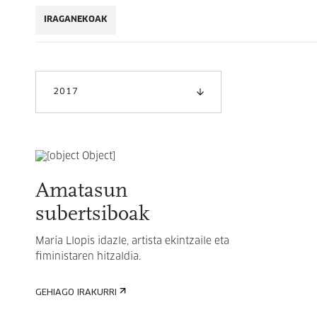
IRAGANEKOAK
2017
Amatasun
subertsiboak
María Llopis idazle, artista ekintzaile eta
fiministaren hitzaldia.
GEHIAGO IRAKURRI