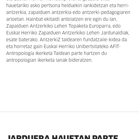
hauetariko asko pertsona helduekin lankidetzan eta herri-
antzerkia, zapalduen antzerkia edo antzerki-pedagogiaren
arloetan. Hainbat ekitaldi antolatzen ere egin du lan,
Zapalduen Antzerkiko Lehen Topaketa Europarra, edo
Euskal Herriko Zapalduen Antzerkiko Lehen Jardunaldiak,
esate baterako. AntzerkiZ taldearen fundatzaile-kidea da
eta horretaz gain Euskal Herriko Unibertsitateko AFIT-
Antropología Ikerketa Taldean parte hartzen du
antropologian ikerketa lanak bideratzen.
JARDUERA HAUETAN PARTE