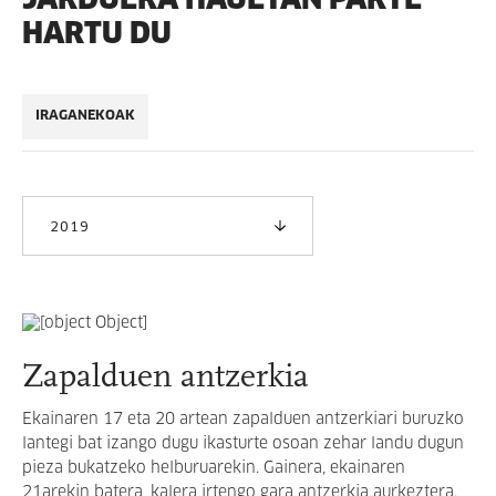
HARTU DU
IRAGANEKOAK
2019
Zapalduen antzerkia
Ekainaren 17 eta 20 artean zapalduen antzerkiari buruzko
lantegi bat izango dugu ikasturte osoan zehar landu dugun
pieza bukatzeko helburuarekin. Gainera, ekainaren
21arekin batera, kalera irtengo gara antzerkia aurkeztera.