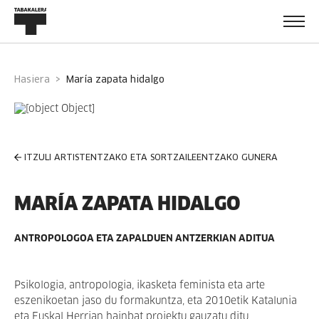
Hasiera
maría zapata hidalgo
ITZULI ARTISTENTZAKO ETA SORTZAILEENTZAKO GUNERA
MARÍA ZAPATA HIDALGO
ANTROPOLOGOA ETA ZAPALDUEN ANTZERKIAN ADITUA
Psikologia, antropologia, ikasketa feminista eta arte
eszenikoetan jaso du formakuntza, eta 2010etik Katalunia
eta Euskal Herrian hainbat proiektu gauzatu ditu,