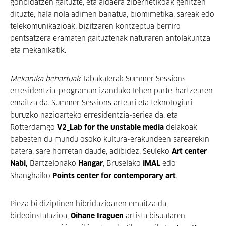
gonbidatzen gaituzte, eta aldaera zibernetikoak gehitzen
dituzte, hala nola adimen banatua, biomimetika, sareak edo
telekomunikazioak, bizitzaren kontzeptua berriro
pentsatzera eramaten gaituztenak naturaren antolakuntza
eta mekanikatik.
Mekanika behartuak
Tabakalerak Summer Sessions
erresidentzia-programan izandako lehen parte-hartzearen
emaitza da. Summer Sessions arteari eta teknologiari
buruzko nazioarteko erresidentzia-seriea da, eta
Rotterdamgo
V2_Lab for the unstable media
delakoak
babesten du mundu osoko kultura-erakundeen sarearekin
batera; sare horretan daude, adibidez, Seuleko
Art center
Nabi,
Bartzelonako
Hangar
, Bruselako
iMAL
edo
Shanghaiko
Points center for contemporary art
.
Pieza bi diziplinen hibridazioaren emaitza da,
bideoinstalazioa,
Oihane Iraguen
artista bisualaren