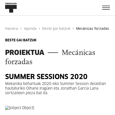
Hasiera
Agenda
Beste gai batzuk
mecánicas forzadas
BESTE GAI BATZUK
PROIEKTUA
Mecánicas
forzadas
SUMMER SESSIONS 2020
Mekanika behartuak 2020-eko Summer Session deialdian
hautaturiko Oihane Iragüen eta Jonathan García Lana
sortzaileen pieza bat da.