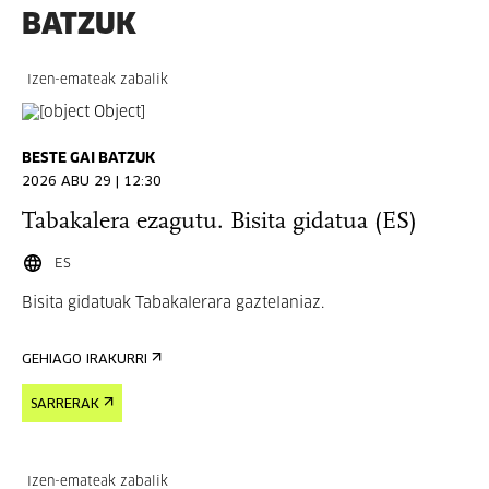
BATZUK
Izen-emateak zabalik
BESTE GAI BATZUK
2026 ABU 29 | 12:30
Tabakalera ezagutu. Bisita gidatua (ES)
ES
Bisita gidatuak Tabakalerara gaztelaniaz.
GEHIAGO IRAKURRI
SARRERAK
Izen-emateak zabalik