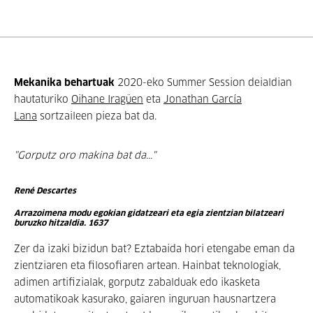
Mekanika behartuak
2020-eko Summer Session deialdian
hautaturiko
Oihane Iragüen
eta
Jonathan García
Lana
sortzaileen pieza bat da.
"Gorputz oro makina bat da..."
René Descartes
Arrazoimena modu egokian gidatzeari eta egia zientzian bilatzeari
buruzko hitzaldia. 1637
Zer da izaki bizidun bat? Eztabaida hori etengabe eman da
zientziaren eta filosofiaren artean. Hainbat teknologiak,
adimen artifizialak, gorputz zabalduak edo ikasketa
automatikoak kasurako, gaiaren inguruan hausnartzera