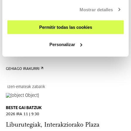
EDT 6. DANTZA, TERAPIA,
MUGIMENDU ETA OSASUN
Mostrar detalles
TOPAKETAK
Permitir todas las cookies
ZENBAIT HIZKUNTZA
EDT dantza, terapia, mugimendu eta osasunari buruzko
Personalizar
topaketak seigarren urtez jarraian ospatuko dira 2026ko
irailaren 4an, 5ean eta 6an, Donostiako Tabakaleran
GEHIAGO IRAKURRI
Izen-emateak zabalik
BESTE GAI BATZUK
2026 IRA 11 | 9:30
Liburutegiak, Interakziorako Plaza