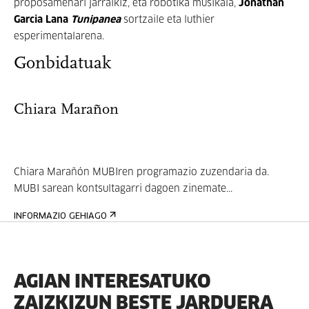
proposamenari jarraikiz, eta robotika musikala,
Jonathan
Garcia Lana
Tunipanea
sortzaile eta luthier
esperimentalarena.
Gonbidatuak
Chiara Marañon
Chiara Marañón MUBIren programazio zuzendaria da.
MUBI sarean kontsultagarri dagoen zinemate...
INFORMAZIO GEHIAGO
AGIAN INTERESATUKO
ZAIZKIZUN BESTE JARDUERA