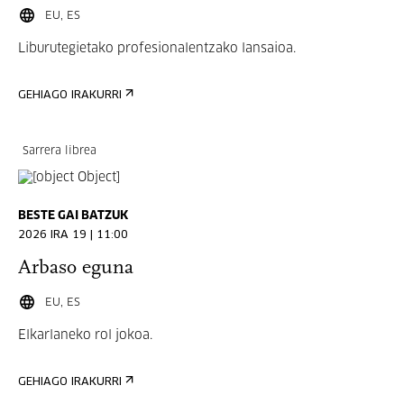
EU, ES
Liburutegietako profesionalentzako lansaioa.
GEHIAGO IRAKURRI
Sarrera librea
BESTE GAI BATZUK
2026 IRA 19 | 11:00
Arbaso eguna
EU, ES
Elkarlaneko rol jokoa.
GEHIAGO IRAKURRI