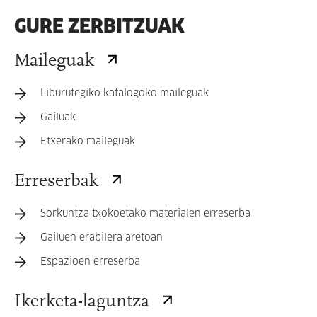
GURE ZERBITZUAK
Maileguak
Liburutegiko katalogoko maileguak
Gailuak
Etxerako maileguak
Erreserbak
Sorkuntza txokoetako materialen erreserba
Gailuen erabilera aretoan
Espazioen erreserba
Ikerketa-laguntza