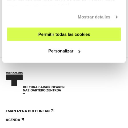
Laser ebakitzailea eta beste tresna batzuk erabiltzeko
obtener más información
AQUÍ
txokoa
Mostrar detalles
Lantegi zikina
Precious Plastic estazioa
Permitir todas las cookies
Personalizar
EMAN IZENA BULETINEAN
AGENDA