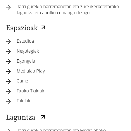
Jarri gurekin harremanetan eta zure ikerketetarako
laguntza eta aholkua emango dizugu
Espazioak
Estudioa
Negutegiak
Egongela
Medialab Play
Game
Txoko Txikiak
Takilak
Laguntza