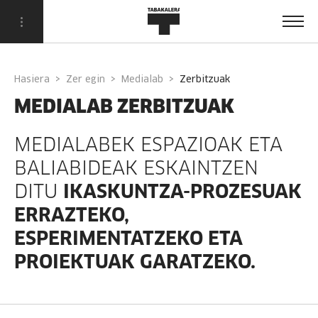
Hasiera
Zer egin
Medialab
zerbitzuak
MEDIALAB ZERBITZUAK
MEDIALABEK ESPAZIOAK ETA
BALIABIDEAK ESKAINTZEN
DITU
IKASKUNTZA-PROZESUAK
ERRAZTEKO,
ESPERIMENTATZEKO ETA
PROIEKTUAK GARATZEKO.