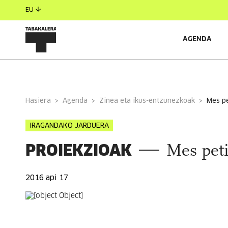
EU
AGENDA
INFORMAZIO OROKORRA
Hasiera
Agenda
Zinea eta ikus-entzunezkoak
mes 
IRAGANDAKO JARDUERA
PROIEKZIOAK
Mes pet
2016 api 17