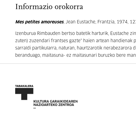
Informazio orokorra
Mes petites amoreuses
, Jean Eustache, Frantzia, 1974, 12
Izenburua Rimbauden bertso batetik harturik, Eustache zin
zuten) zuzendari frantses gazte” haien artean handienak 
sarraldi partikularra, naturan, haurtzarotik nerabezarora 
beranduago, maitasuna- ez maitasunari buruzko bere manif