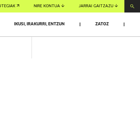
UTEGIAK
NIRE KONTUA
JARRAI GAITZAZU
IKUSI, IRAKURRI, ENTZUN
ZATOZ