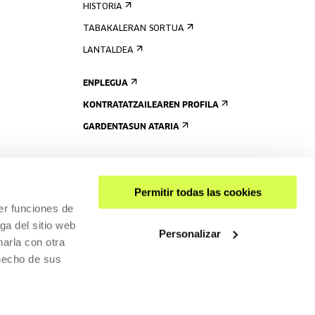
HISTORIA
TABAKALERAN SORTUA
LANTALDEA
ENPLEGUA
KONTRATATZAILEAREN PROFILA
GARDENTASUN ATARIA
Permitir todas las cookies
er funciones de
ga del sitio web
Personalizar
arla con otra
 hecho de sus
PARTEKATU
RISGARRITASUNA
PRIBATUTASUN-POLITIKA