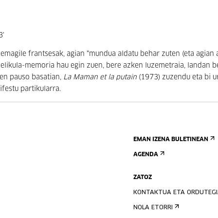
3'
emagile frantsesak, agian “mundua aldatu behar zuten (eta agian 
pelikula-memoria hau egin zuen, bere azken luzemetraia, landan b
den pauso basatian,
La Maman et la putain
(1973) zuzendu eta bi u
estu partikularra.
EMAN IZENA BULETINEAN
AGENDA
ZATOZ
KONTAKTUA ETA ORDUTEG
NOLA ETORRI