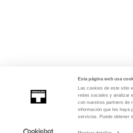
Esta página web usa cook
Las cookies de este sitio 
redes sociales y analizar 
con nuestros partners de r
información que les haya 
servicios. Puede obtener
©
2026
TABAKALERA
.
KULTURA GARAIKIDEAREN NAZIOARTEKO Z
DONOSTIA / SAN SEBASTIÁN
Mostrar detalles