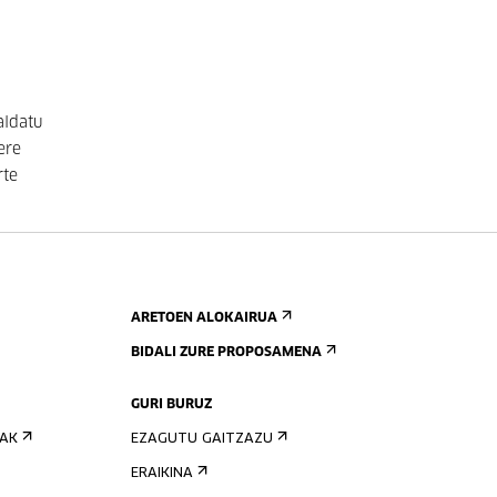
aldatu
ere
rte
ARETOEN ALOKAIRUA
BIDALI ZURE PROPOSAMENA
GURI BURUZ
IAK
EZAGUTU GAITZAZU
ERAIKINA