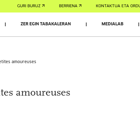
GURI BURUZ
BERRIENA
KONTAKTUA ETA ORD
ZER EGIN TABAKALERAN
MEDIALAB
petites amoureuses
ites amoureuses