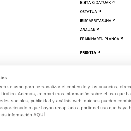
BISITA GIDATUAK
OSTATUA
IRISGARRITASUNA
ARAUAK
ERAIKINAREN PLANOA
PRENTSA
ies
web se usan para personalizar el contenido y los anuncios, ofrec
el tráfico. Además, compartimos información sobre el uso que ha
edes sociales, publicidad y análisis web, quienes pueden combin
proporcionado o que hayan recopilado a partir del uso que haya
 más información
AQUÍ
LEGE-OHARRA
COOKIEN POLITIKA
I
ENTROA,
BARNEKO INFORMAZIO-SISTEMA