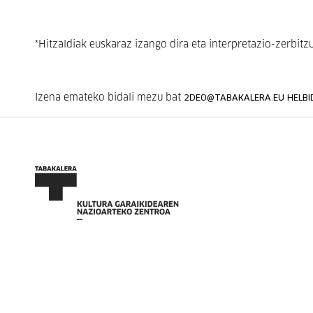
*Hitzaldiak euskaraz izango dira eta interpretazio-zerbit
Izena emateko bidali mezu bat
2DEO@TABAKALERA.EU HELBI