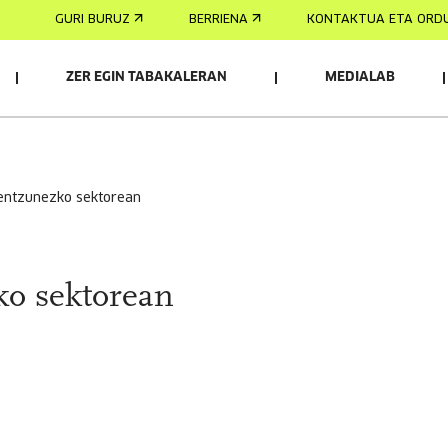
GURI BURUZ
BERRIENA
KONTAKTUA ETA ORD
ZER EGIN TABAKALERAN
MEDIALAB
-entzunezko sektorean
o sektorean