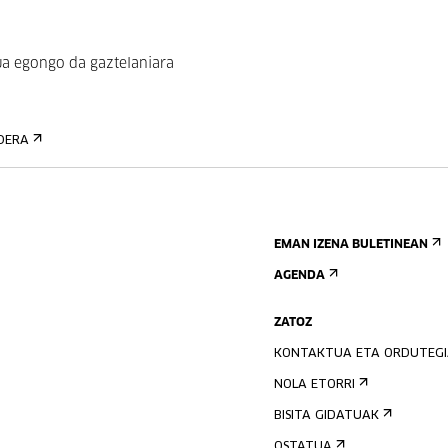
zua egongo da gaztelaniara
DERA
EMAN IZENA BULETINEAN
AGENDA
ZATOZ
KONTAKTUA ETA ORDUTEG
NOLA ETORRI
BISITA GIDATUAK
OSTATUA