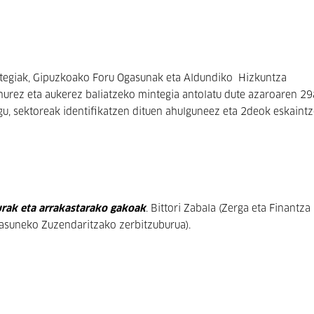
tegiak, Gipuzkoako Foru Ogasunak eta Aldundiko Hizkuntza
rez eta aukerez baliatzeko mintegia antolatu dute azaroaren 29
u, sektoreak identifikatzen dituen ahulguneez eta 2deok eskaint
rak eta arrakastarako gakoak
. Bittori Zabala (Zerga eta Finantza
tasuneko Zuzendaritzako zerbitzuburua).