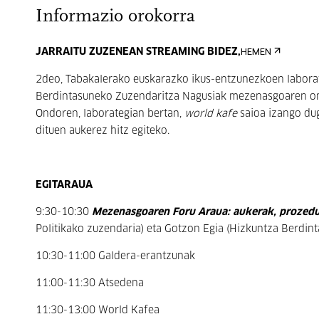
Informazio orokorra
JARRAITU ZUZENEAN STREAMING BIDEZ,
HEMEN
2deo, Tabakalerako euskarazko ikus-entzunezkoen labora
Berdintasuneko Zuzendaritza Nagusiak mezenasgoaren onu
Ondoren, laborategian bertan,
world kafe
saioa izango dug
dituen aukerez hitz egiteko.
EGITARAUA
9:30-10:30
Mezenasgoaren Foru Araua: aukerak, prozedu
Politikako zuzendaria) eta Gotzon Egia (Hizkuntza Berdin
10:30-11:00 Galdera-erantzunak
11:00-11:30 Atsedena
11:30-13:00 World Kafea