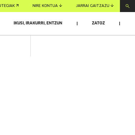
UTEGIAK
NIRE KONTUA
JARRAI GAITZAZU
IKUSI, IRAKURRI, ENTZUN
ZATOZ