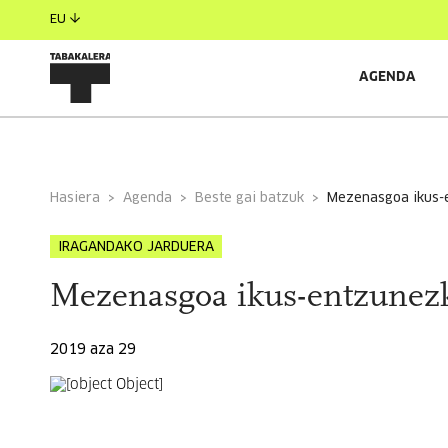
EU
AGENDA
INFORMAZIO OROKORRA
Hasiera
Agenda
Beste gai batzuk
mezenasgoa ikus
IRAGANDAKO JARDUERA
Mezenasgoa ikus-entzunezk
2019 aza 29