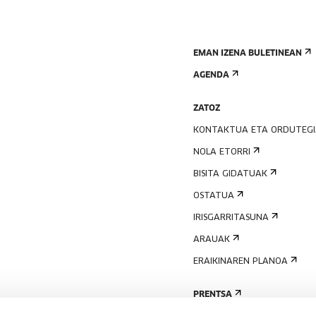
EMAN IZENA BULETINEAN
AGENDA
ZATOZ
KONTAKTUA ETA ORDUTEG
NOLA ETORRI
BISITA GIDATUAK
OSTATUA
IRISGARRITASUNA
ARAUAK
ERAIKINAREN PLANOA
PRENTSA