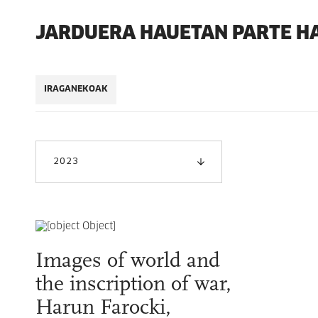
JARDUERA HAUETAN PARTE H
IRAGANEKOAK
2023
Images of world and
the inscription of war,
Harun Farocki,