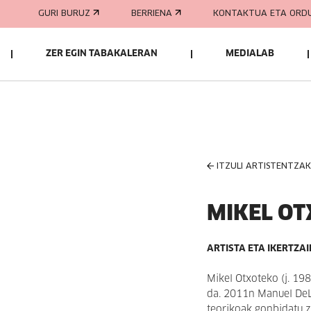
GURI BURUZ
BERRIENA
KONTAKTUA ETA ORD
ZER EGIN TABAKALERAN
MEDIALAB
ITZULI ARTISTENTZA
MIKEL O
ARTISTA ETA IKERTZA
Mikel Otxoteko (j. 198
da. 2011n Manuel DeL
teorikoak gonbidatu z