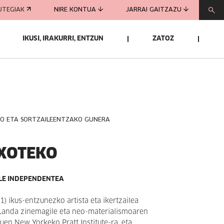
UTEGIAK
NIRE KONTUA
JARRAI GAITZAZU
IKUSI, IRAKURRI, ENTZUN
ZATOZ
KO ETA SORTZAILEENTZAKO GUNERA
TXOTEKO
ILE INDEPENDENTEA
1) ikus-entzunezko artista eta ikertzailea
anda zinemagile eta neo-materialismoaren
uen New Yorkeko Pratt Institute-ra, eta