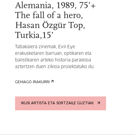
Alemania, 1989, 75’+
The fall of a hero,
Hasan Özgür Top,
Turkia,15’
Tabakalera zinemak, Evil Eye
erakusketaren barruan, optikaren eta
balistikaren arteko historia paraleloa
aztertzen duen zikloa proiektatuko du.
GEHIAGO IRAKURRI
IKUSI ARTISTA ETA SORTZAILE GUZTIAK