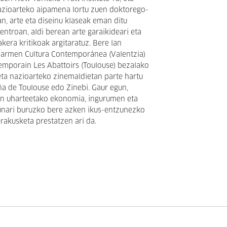
azioarteko aipamena lortu zuen doktorego-
an, arte eta diseinu klaseak eman ditu
entroan, aldi berean arte garaikideari eta
akera kritikoak argitaratuz. Bere lan
 Carmen Cultura Contemporánea (Valentzia)
emporain Les Abattoirs (Toulouse) bezalako
 eta nazioarteko zinemaldietan parte hartu
ña de Toulouse edo Zinebi. Gaur egun,
n uharteetako ekonomia, ingurumen eta
sunari buruzko bere azken ikus-entzunezko
rakusketa prestatzen ari da.