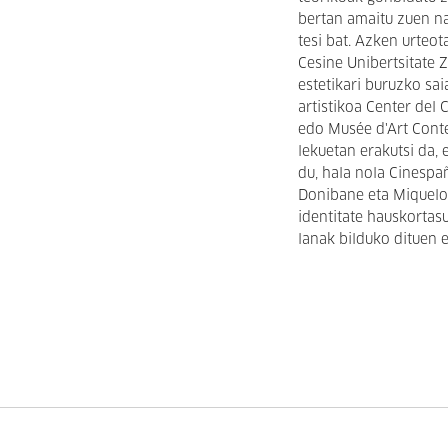
bertan amaitu zuen n
tesi bat. Azken urteot
Cesine Unibertsitate Z
estetikari buruzko sai
artistikoa Center del
edo Musée d'Art Cont
lekuetan erakutsi da,
du, hala nola Cinespa
Donibane eta Miquelo
identitate hauskorta
lanak bilduko dituen e