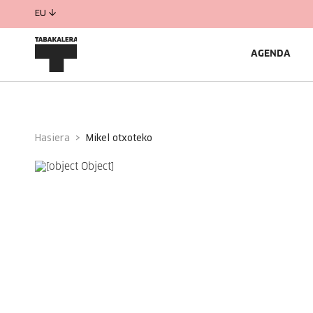
EU
AGENDA
Hasiera
mikel otxoteko