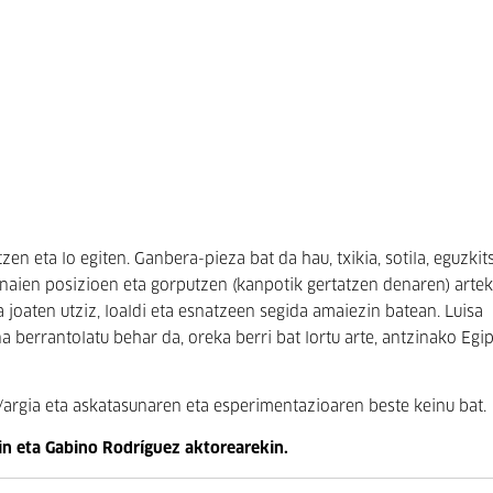
n eta lo egiten. Ganbera-pieza bat da hau, txikia, sotila, eguzkit
naien posizioen eta gorputzen (kanpotik gertatzen denaren) artek
a joaten utziz, loaldi eta esnatzeen segida amaiezin batean. Luisa
ena berrantolatu behar da, oreka berri bat lortu arte, antzinako Egi
/argia eta askatasunaren eta esperimentazioaren beste keinu bat.
in eta Gabino Rodríguez aktorearekin.