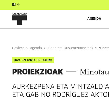
EU
AGENDA
INFORMAZIO OROKORRA
Hasiera
Agenda
Zinea eta ikus-entzunezkoak
minot
IRAGANDAKO JARDUERA
PROIEKZIOAK
Minotau
AURKEZPENA ETA MINTZALDIA
ETA GABINO RODRÍGUEZ AKTO