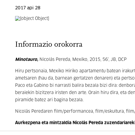
2017 api 28
Informazio orokorra
Minotauro,
Nicolás Pereda, Mexiko, 2015, 56’, JB, DCP
Hiru pertsonaia, Mexiko Hiriko apartamentu batean irakurtze
ametsaren (hau da, barnean gertatzen denaren) eta pertso
Paco eta Gabino bi narrasti balira bezala bizi dira: denbor
beraiekin bizitzera iristen den arte. Orain hiru dira, eta d
piramide batez ari bagina bezala.
Nicolás Peredaren film/performancea, film/eskultura, film
Aurkezpena eta mintzaldia Nicolás Pereda zuzendariarek