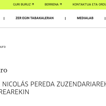
GURI BURUZ
BERRIENA
KONTAKTUA ETA ORD
ZER EGIN TABAKALERAN
MEDIALAB
auro
ro
 NICOLÁS PEREDA ZUZENDARIARE
REAREKIN