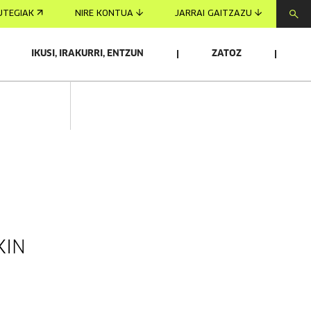
UTEGIAK
NIRE KONTUA
JARRAI GAITZAZU
IKUSI, IRAKURRI, ENTZUN
ZATOZ
KIN