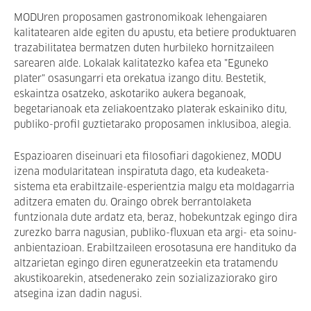
MODUren proposamen gastronomikoak lehengaiaren
kalitatearen alde egiten du apustu, eta betiere produktuaren
trazabilitatea bermatzen duten hurbileko hornitzaileen
sarearen alde. Lokalak kalitatezko kafea eta "Eguneko
plater" osasungarri eta orekatua izango ditu. Bestetik,
eskaintza osatzeko, askotariko aukera beganoak,
begetarianoak eta zeliakoentzako platerak eskainiko ditu,
publiko-profil guztietarako proposamen inklusiboa, alegia.
Espazioaren diseinuari eta filosofiari dagokienez, MODU
izena modularitatean inspiratuta dago, eta kudeaketa-
sistema eta erabiltzaile-esperientzia malgu eta moldagarria
aditzera ematen du. Oraingo obrek berrantolaketa
funtzionala dute ardatz eta, beraz, hobekuntzak egingo dira
zurezko barra nagusian, publiko-fluxuan eta argi- eta soinu-
anbientazioan. Erabiltzaileen erosotasuna ere handituko da
altzarietan egingo diren eguneratzeekin eta tratamendu
akustikoarekin, atsedenerako zein sozializaziorako giro
atsegina izan dadin nagusi.