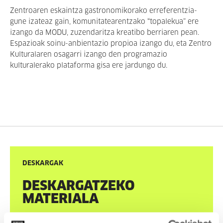
Zentroaren eskaintza gastronomikorako erreferentzia-
gune izateaz gain, komunitatearentzako “topalekua” ere
izango da MODU, zuzendaritza kreatibo berriaren pean.
Espazioak soinu-anbientazio propioa izango du, eta Zentro
Kulturalaren osagarri izango den programazio
kulturalerako plataforma gisa ere jardungo du.
DESKARGAK
DESKARGATZEKO
MATERIALA
Tabakalerako material