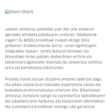
Jatetxe-zerbitzua ustiatzeko joan den urt
e amaieran
egindako
lehiaketa publikoa
ren
ondoren, Tabakalerak
iragarri du MODU proiektuak irailean ekingo diola
jarduerari. Establezimendu berria
—
orain
egokitzapen
integraleko fasean
—
zentro kultural honetako eta
Donostiako hiriko publiko desberdinen erritmo eta
beharretara egokitzeko diseinatu da, ostalaritza-zerbitzu
arina eta kalitatezkoa eskaintzeko.
Proiektu honen buruan diziplina anitzeko talde bat dago,
eta tokiko ostalaritzan bildutako esperientzia zabala eta
kudeaketa profesionalizatua uztartzen ditu. Bikaintasun-
zerbitzua ziurtatzea izango da zuzendaritza operatiboaren
eta sukaldaritzaren helburua, eta espazioaren identitateari
eta zuzendaritza kreatiboari emango zaie garrantzia.