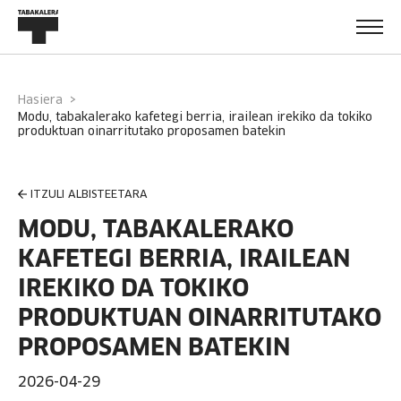
Hasiera
modu, tabakalerako kafetegi berria, irailean irekiko da tokiko
produktuan oinarritutako proposamen batekin
ITZULI ALBISTEETARA
MODU, TABAKALERAKO
KAFETEGI BERRIA, IRAILEAN
IREKIKO DA TOKIKO
PRODUKTUAN OINARRITUTAKO
PROPOSAMEN BATEKIN
2026-04-29