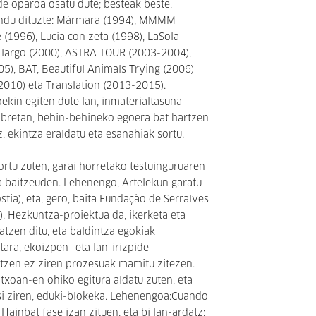
bide oparoa osatu dute; besteak beste,
ndu dituzte: Mármara (1994), MMMM
 (1996), Lucía con zeta (1998), LaSola
de largo (2000), ASTRA TOUR (2003-2004),
005), BAT, Beautiful Animals Trying (2006)
 (2010) eta Translation (2013-2015).
ekin egiten dute lan, inmaterialtasuna
 obretan, behin-behineko egoera bat hartzen
z, ekintza eraldatu eta esanahiak sortu.
tu zuten, garai horretako testuinguruaren
a baitzeuden. Lehenengo, Artelekun garatu
tia), eta, gero, baita Fundação de Serralves
). Hezkuntza-proiektua da, ikerketa eta
atzen ditu, eta baldintza egokiak
tara, ekoizpen- eta lan-irizpide
tzen ez ziren prozesuak mamitu zitezen.
txoan-en ohiko egitura aldatu zuten, eta
si ziren, eduki-blokeka. Lehenengoa:Cuando
Hainbat fase izan zituen, eta bi lan-ardatz: