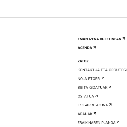
EMAN IZENA BULETINEAN
AGENDA
ZATOZ
KONTAKTUA ETA ORDUTEG
NOLA ETORRI
BISITA GIDATUAK
OSTATUA
IRISGARRITASUNA
ARAUAK
ERAIKINAREN PLANOA