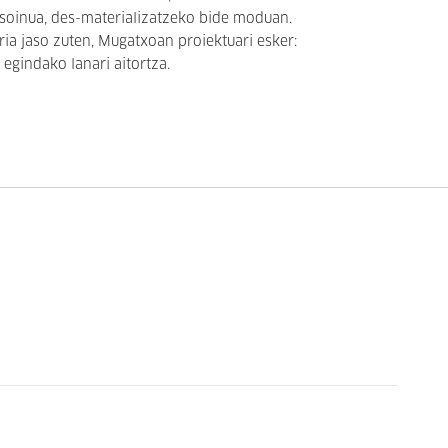
 soinua, des-materializatzeko bide moduan.
ia jaso zuten, Mugatxoan proiektuari esker:
 egindako lanari aitortza.