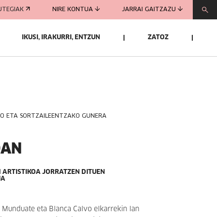
UTEGIAK
NIRE KONTUA
JARRAI GAITZAZU
IKUSI, IRAKURRI, ENTZUN
ZATOZ
KO ETA SORTZAILEENTZAKO GUNERA
OAN
 ARTISTIKOA JORRATZEN DITUEN
UA
 Munduate eta Blanca Calvo elkarrekin lan