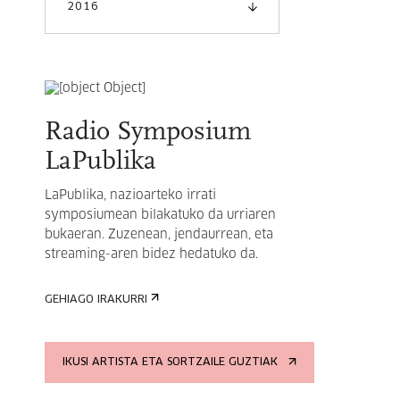
2016
Radio Symposium
LaPublika
LaPublika, nazioarteko irrati
symposiumean bilakatuko da urriaren
bukaeran. Zuzenean, jendaurrean, eta
streaming-aren bidez hedatuko da.
GEHIAGO IRAKURRI
IKUSI ARTISTA ETA SORTZAILE GUZTIAK