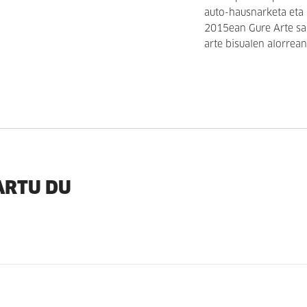
auto-hausnarketa eta
2015ean Gure Arte sar
arte bisualen alorrean
ARTU DU