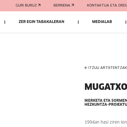
GURI BURUZ
BERRIENA
KONTAKTUA ETA ORD
ZER EGIN TABAKALERAN
MEDIALAB
ITZULI ARTISTENTZA
MUGATX
IKERKETA ETA SORMEN
HEZKUNTZA-PROIEKT
1994an hasi ziren Ion