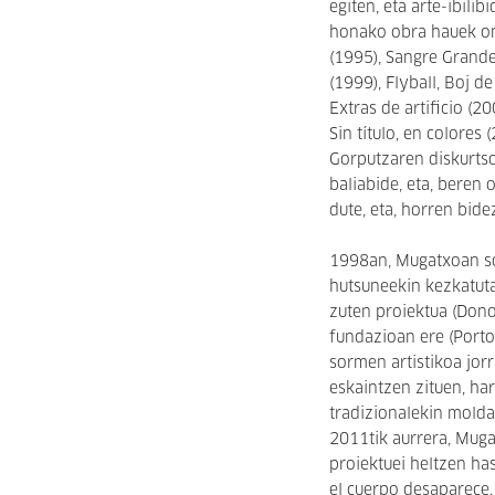
egiten, eta arte-ibili
honako obra hauek o
(1995), Sangre Grande
(1999), Flyball, Boj 
Extras de artificio (2
Sin título, en colores
Gorputzaren diskurtso
baliabide, eta, beren
dute, eta, horren bide
1998an, Mugatxoan sor
hutsuneekin kezkatut
zuten proiektua (Donos
fundazioan ere (Porto
sormen artistikoa jorr
eskaintzen zituen, har
tradizionalekin molda
2011tik aurrera, Muga
proiektuei heltzen ha
el cuerpo desaparece. 