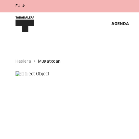
EU
AGENDA
Hasiera
mugatxoan