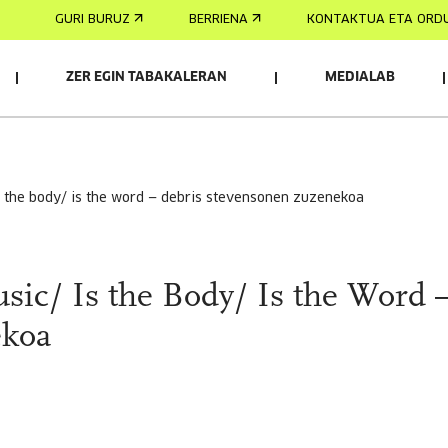
GURI BURUZ
BERRIENA
KONTAKTUA ETA ORD
ZER EGIN TABAKALERAN
MEDIALAB
is the body/ is the word — debris stevensonen zuzenekoa
sic/ Is the Body/ Is the Word
ekoa