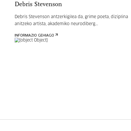
Debris Stevenson
Debris Stevenson antzerkigilea da, grime poeta, diziplina
anitzeko artista, akademiko neurodiberg...
INFORMAZIO GEHIAGO