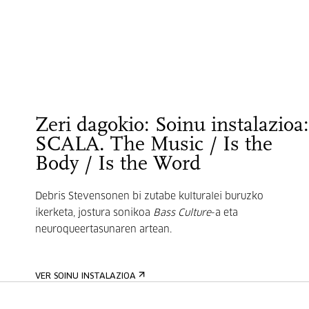
Zeri dagokio: Soinu instalazioa:
SCALA. The Music / Is the
Body / Is the Word
Debris Stevensonen bi zutabe kulturalei buruzko
ikerketa,
jostura sonikoa
Bass Culture
-a eta
neuroqueertasunaren artean.
VER SOINU INSTALAZIOA