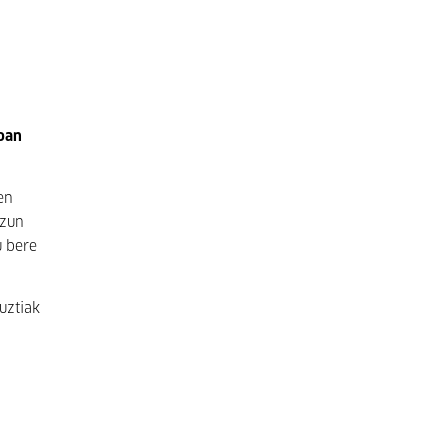
oan
en
uzun
u bere
uztiak