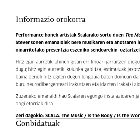
Informazio orokorra
Performance honek artistak Scalarako sortu duen
The Mu
Stevensonen emanaldiek bere musikaren eta ahotsaren in
oinarritutako presentzia eszeniko sendoarekin uztartzek
Hitz egin aurretik, uhinen gisan erritmoari jarraitzen di
dugu; hitz egin aurretik, kulunka gabiltza, estimuluak jaso
baina denok hitz egiten dugun lengoaia baten doinuan dan
buru neurodibergenteari irakurtzen eta idazten irakatsi 
Zuzeneko emanaldi hau Scalaren egungo instalazioaren jai-g
ongi etorriak dira.
Zeri dagokio: SCALA. The Music / Is the Body / Is the Wo
Gonbidatuak