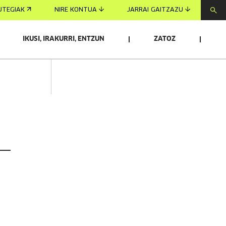
UTEGIAK
NIRE KONTUA
JARRAI GAITZAZU
IKUSI, IRAKURRI, ENTZUN
ZATOZ
 —