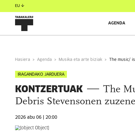
EU
AGENDA
INFORMAZIO OROKORRA
GONBIDATUAK
Hasiera
Agenda
Musika eta arte biziak
the music/ 
IRAGANDAKO JARDUERA
KONTZERTUAK
The Mu
Debris Stevensonen zuzen
2026 abu 06 | 20:00