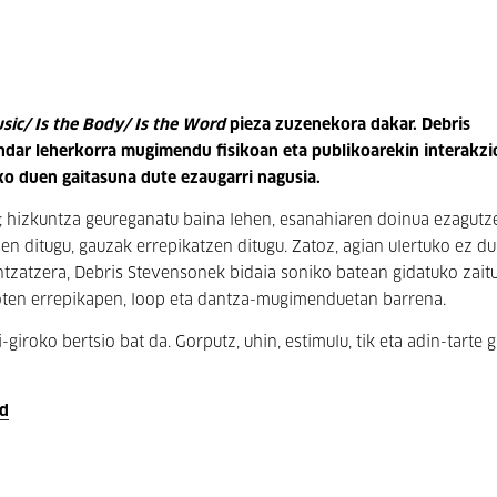
sic/ Is the Body/ Is the Word
pieza zuzenekora dakar. Debris
dar leherkorra mugimendu fisikoan eta publikoarekin interakzi
o duen gaitasuna dute ezaugarri nagusia.
ogu; hizkuntza geureganatu baina lehen, esanahiaren doinua ezagutz
tzen ditugu, gauzak errepikatzen ditugu. Zatoz, agian ulertuko ez d
tzatzera, Debris Stevensonek bidaia soniko batean gidatuko zait
zioten errepikapen, loop eta dantza-mugimenduetan barrena.
iroko bertsio bat da. Gorputz, uhin, estimulu, tik eta adin-tarte g
rd