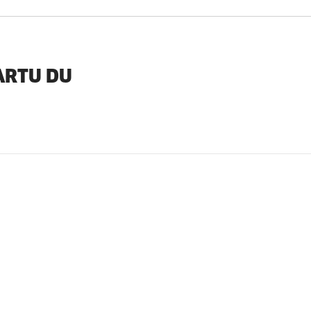
ARTU DU