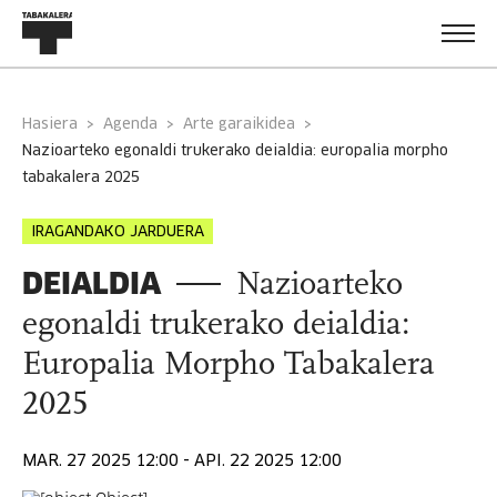
Hasiera
Agenda
Arte garaikidea
nazioarteko egonaldi trukerako deialdia: europalia morpho
tabakalera 2025
IRAGANDAKO JARDUERA
DEIALDIA
Nazioarteko
egonaldi trukerako deialdia:
Europalia Morpho Tabakalera
2025
MAR. 27 2025 12:00 - API. 22 2025 12:00