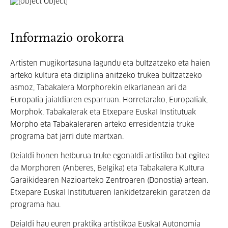
Informazio orokorra
Artisten mugikortasuna lagundu eta bultzatzeko eta haien
arteko kultura eta diziplina anitzeko trukea bultzatzeko
asmoz, Tabakalera Morphorekin elkarlanean ari da
Europalia jaialdiaren esparruan. Horretarako, Europaliak,
Morphok, Tabakalerak eta Etxepare Euskal Institutuak
Morpho eta Tabakaleraren arteko erresidentzia truke
programa bat jarri dute martxan.
Deialdi honen helburua truke egonaldi artistiko bat egitea
da Morphoren (Anberes, Belgika) eta Tabakalera Kultura
Garaikidearen Nazioarteko Zentroaren (Donostia) artean.
Etxepare Euskal Institutuaren lankidetzarekin garatzen da
programa hau.
Deialdi hau euren praktika artistikoa Euskal Autonomia