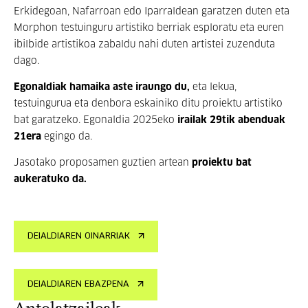
Erkidegoan, Nafarroan edo Iparraldean garatzen duten eta
Morphon testuinguru artistiko berriak esploratu eta euren
ibilbide artistikoa zabaldu nahi duten artistei zuzenduta
dago.
Egonaldiak
hamaika aste iraungo du,
eta lekua,
testuingurua eta denbora eskainiko ditu proiektu artistiko
bat garatzeko. Egonaldia 2025eko
irailak 29tik abenduak
21era
egingo da.
Jasotako proposamen guztien artean
proiektu bat
aukeratuko da.
DEIALDIAREN OINARRIAK
DEIALDIAREN EBAZPENA