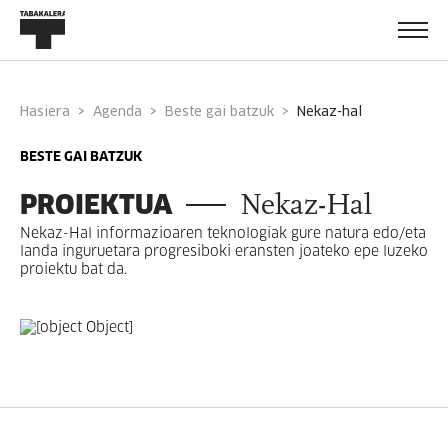
Hasiera
Agenda
Beste gai batzuk
nekaz-hal
BESTE GAI BATZUK
PROIEKTUA
Nekaz-Hal
Nekaz-Hal informazioaren teknologiak gure natura edo/eta
landa inguruetara progresiboki eransten joateko epe luzeko
proiektu bat da.