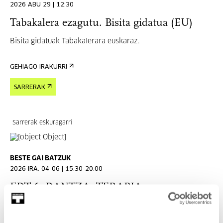
2026 ABU 29 | 12:30
Tabakalera ezagutu. Bisita gidatua (EU)
Bisita gidatuak Tabakalerara euskaraz.
GEHIAGO IRAKURRI
SARRERAK
Sarrerak eskuragarri
BESTE GAI BATZUK
2026 IRA. 04-06 | 15:30-20:00
EDT 6. DANTZA, TERAPIA,
MUGIMENDU ETA OSASUN
TOPAKETAK