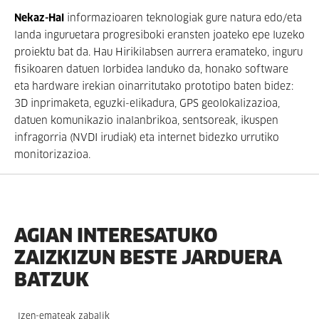
Nekaz-Hal
informazioaren teknologiak gure natura edo/eta
landa inguruetara progresiboki eransten joateko epe luzeko
proiektu bat da. Hau Hirikilabsen aurrera eramateko, inguru
fisikoaren datuen lorbidea landuko da, honako software
eta hardware irekian oinarritutako prototipo baten bidez:
3D inprimaketa, eguzki-elikadura, GPS geolokalizazioa,
datuen komunikazio inalanbrikoa, sentsoreak, ikuspen
infragorria (NVDI irudiak) eta internet bidezko urrutiko
monitorizazioa.
AGIAN INTERESATUKO
ZAIZKIZUN BESTE JARDUERA
BATZUK
Izen-emateak zabalik