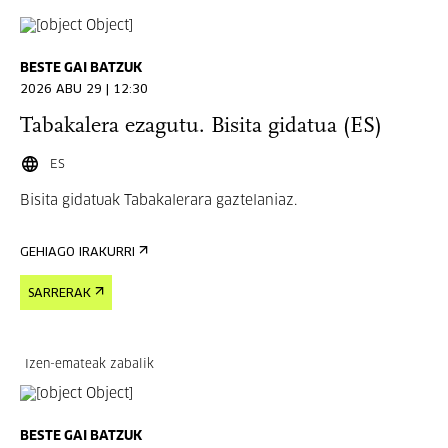
BESTE GAI BATZUK
2026 ABU 29 | 12:30
Tabakalera ezagutu. Bisita gidatua (ES)
ES
Bisita gidatuak Tabakalerara gaztelaniaz.
GEHIAGO IRAKURRI
SARRERAK
Izen-emateak zabalik
BESTE GAI BATZUK