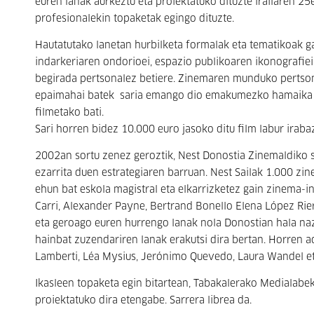
euren lanak aurkeztu eta proiektatuko dituzte irailaren 25
profesionalekin topaketak egingo dituzte.
Hautatutako lanetan hurbilketa formalak eta tematikoak ga
indarkeriaren ondorioei, espazio publikoaren ikonografiei
begirada pertsonalez betiere. Zinemaren munduko pertson
epaimahai batek saria emango dio emakumezko hamaika z
filmetako bati.
Sari horren bidez 10.000 euro jasoko ditu film labur iraba
2002an sortu zenez geroztik, Nest Donostia Zinemaldiko s
ezarrita duen estrategiaren barruan. Nest Sailak 1.000 zin
ehun bat eskola magistral eta elkarrizketez gain zinema-i
Carri, Alexander Payne, Bertrand Bonello Elena López Rier
eta geroago euren hurrengo lanak nola Donostian hala nazi
hainbat zuzendariren lanak erakutsi dira bertan. Horren ad
Lamberti, Léa Mysius, Jerónimo Quevedo, Laura Wandel e
Ikasleen topaketa egin bitartean, Tabakalerako Medialabeko
proiektatuko dira etengabe. Sarrera librea da.