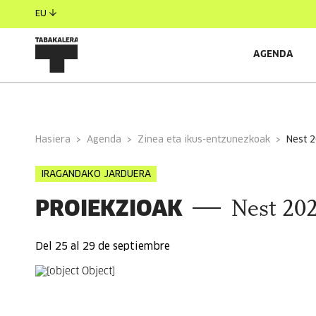
EU
AGENDA
INFORMAZIO OROKORRA
ANTOLATZAILEAK
Hasiera
Agenda
Zinea eta ikus-entzunezkoak
nest 
IRAGANDAKO JARDUERA
PROIEKZIOAK
Nest 20
Del 25 al 29 de septiembre