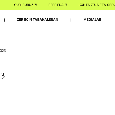
GURI BURUZ
BERRIENA
KONTAKTUA ETA ORD
ZER EGIN TABAKALERAN
MEDIALAB
2023
23