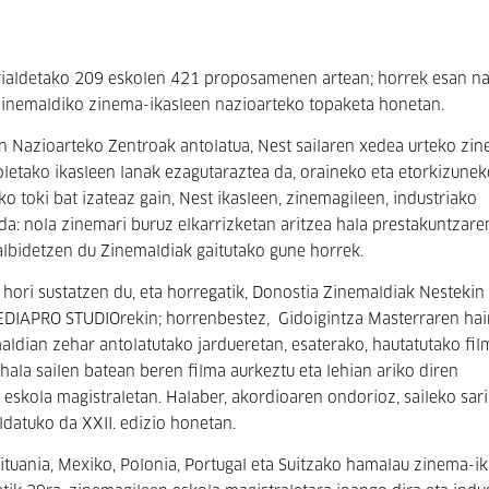
rrialdetako 209 eskolen 421 proposamenen artean; horrek esan na
 Zinemaldiko zinema-ikasleen nazioarteko topaketa honetan.
n Nazioarteko Zentroak antolatua, Nest sailaren xedea urteko zi
tako ikasleen lanak ezagutaraztea da, oraineko eta etorkizunek
ko toki bat izateaz gain, Nest ikasleen, zinemagileen, industriako
a: nola zinemari buruz elkarrizketan aritzea hala prestakuntzare
lbidetzen du Zinemaldiak gaitutako gune horrek.
ori sustatzen du, eta horregatik, Donostia Zinemaldiak Nestekin
EDIAPRO STUDIOrekin; horrenbestez, Gidoigintza Masterraren ha
ldian zehar antolatutako jardueretan, esaterako, hautatutako fil
hala sailen batean beren filma aurkeztu eta lehian ariko diren
eskola magistraletan. Halaber, akordioaren ondorioz, saileko sari
ldatuko da XXII. edizio honetan.
Lituania, Mexiko, Polonia, Portugal eta Suitzako hamalau zinema-ik