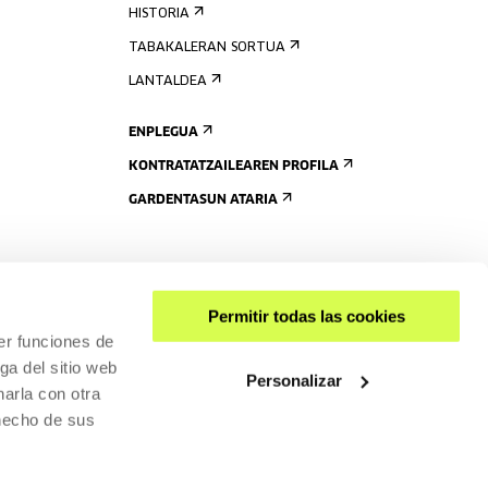
HISTORIA
TABAKALERAN SORTUA
LANTALDEA
ENPLEGUA
KONTRATATZAILEAREN PROFILA
GARDENTASUN ATARIA
Permitir todas las cookies
er funciones de
ga del sitio web
Personalizar
arla con otra
 hecho de sus
PARTEKATU
RISGARRITASUNA
PRIBATUTASUN-POLITIKA