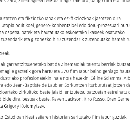
etik 29ra, zinemagileen eskola magistraletara joango dira eta indu
uzatzen eta fikziozko lanak eta ez-fikziozkoak jasotzen dira,
, utopia politikoei, genero-konbentzioei edo dolu-prozesuari bur
a ospetsu batek eta hautatutako eskoletako ikasleek osatutako
uzendarik eta gizonezko hiru zuzendarik zuzendutako hamahir
zleak.
ail garrantzitsuenetako bat da Zinemaldiak talentu berriak bultza
emagile gaztetik gora hartu eta 370 film labur baino gehiago hauta
ndustriako profesionalekin, hala nola hauekin: Céline Sciamma, Alb
a edo Jean-Baptiste de Laubier. Sorkuntzen iturburutzat jotzen d
oarteko zirkuituko beste jaialdi entzutetsu batzuetan estreinatu 
ibide dira, besteak beste, Raven Jackson, Kiro Russo, Oren Gerner
ta Grigory Kolomytsev.
 Estudioan Nest sailaren historian saritutako film labur guztiak