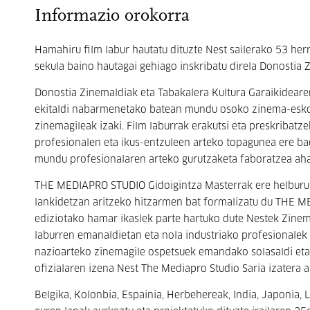
Informazio orokorra
Hamahiru film labur hautatu dituzte Nest sailerako 53 he
sekula baino hautagai gehiago inskribatu direla Donostia
Donostia Zinemaldiak eta Tabakalera Kultura Garaikideare
ekitaldi nabarmenetako batean mundu osoko zinema-eskole
zinemagileak izaki. Film laburrak erakutsi eta preskribatze
profesionalen eta ikus-entzuleen arteko topagunea ere bad
mundu profesionalaren arteko gurutzaketa faboratzea aha
THE MEDIAPRO STUDIO Gidoigintza Masterrak ere helburu h
lankidetzan aritzeko hitzarmen bat formalizatu du THE M
ediziotako hamar ikaslek parte hartuko dute Nestek Zinema
laburren emanaldietan eta nola industriako profesionalek 
nazioarteko zinemagile ospetsuek emandako solasaldi eta 
ofizialaren izena Nest The Mediapro Studio Saria izatera a
Belgika, Kolonbia, Espainia, Herbehereak, India, Japonia, 