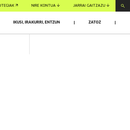
UTEGIAK
NIRE KONTUA
JARRAI GAITZAZU
IKUSI, IRAKURRI, ENTZUN
ZATOZ