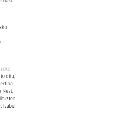
striako
uzko
u
tzeko
tu ditu,
ertina
a Nest,
dituzten
, Isabel