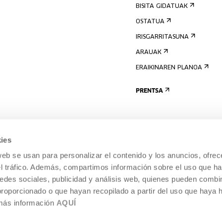
BISITA GIDATUAK
OSTATUA
IRISGARRITASUNA
ARAUAK
ERAIKINAREN PLANOA
PRENTSA
ies
web se usan para personalizar el contenido y los anuncios, ofrec
el tráfico. Además, compartimos información sobre el uso que ha
edes sociales, publicidad y análisis web, quienes pueden combin
proporcionado o que hayan recopilado a partir del uso que haya
 más información
AQUÍ
LEGE-OHARRA
COOKIEN POLITIKA
I
ENTROA,
BARNEKO INFORMAZIO-SISTEMA