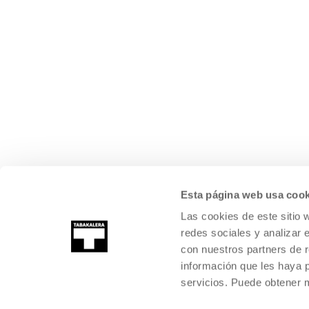
Esta página web usa cook
Las cookies de este sitio 
redes sociales y analizar 
con nuestros partners de r
información que les haya 
servicios. Puede obtener
©
2026
TABAKALERA
.
KULTURA GARAIKIDEAREN NAZIOARTEKO Z
DONOSTIA / SAN SEBASTIÁN