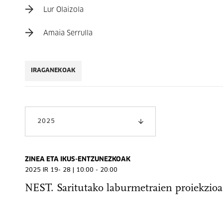
Lur Olaizola
Amaia Serrulla
IRAGANEKOAK
2025
ZINEA ETA IKUS-ENTZUNEZKOAK
2025 IR 19- 28 | 10:00 - 20:00
NEST. Saritutako laburmetraien proiekzioa