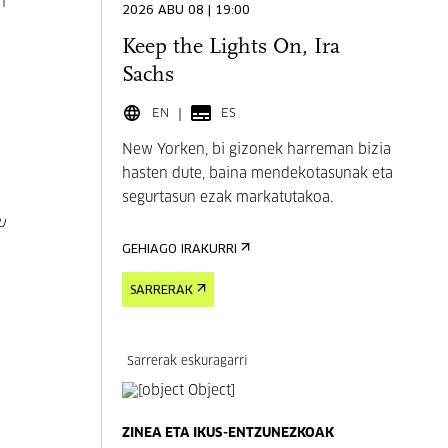
n
2026 ABU 08 | 19:00
Keep the Lights On, Ira
Sachs
EN
ES
New Yorken, bi gizonek harreman bizia
hasten dute, baina mendekotasunak eta
segurtasun ezak markatutakoa.
u
GEHIAGO IRAKURRI
SARRERAK
Sarrerak eskuragarri
ZINEA ETA IKUS-ENTZUNEZKOAK