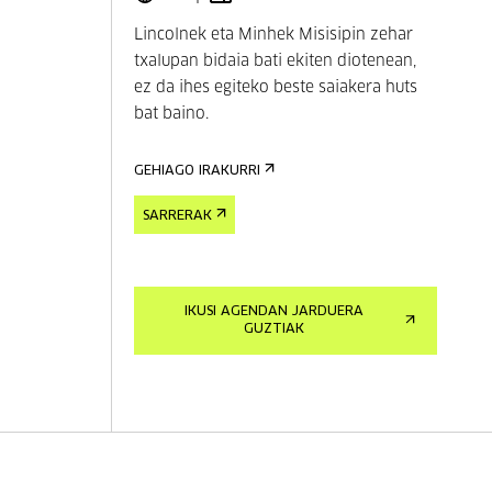
Lincolnek eta Minhek Misisipin zehar
txalupan bidaia bati ekiten diotenean,
ez da ihes egiteko beste saiakera huts
bat baino.
GEHIAGO IRAKURRI
SARRERAK
IKUSI AGENDAN JARDUERA
GUZTIAK