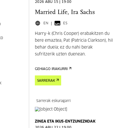
2026 ABU 15 | 19:00
Married Life, Ira Sachs
EN
ES
u
Harry-k (Chris Cooper) erabakitzen du
ko
bere emaztea, Pat (Patricia Clarkson), hil
behar duela; ez du nahi berak
sufritzerik uzten duenean.
GEHIAGO IRAKURRI
SARRERAK
k
Sarrerak eskuragarri
ZINEA ETA IKUS-ENTZUNEZKOAK
2026 ABU 22 | 19:00