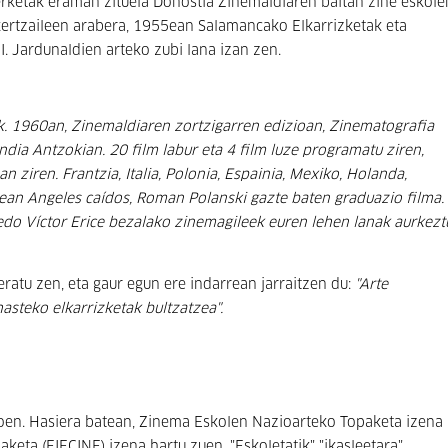
kerketak eraman zituela Donostia Zinemaldiaren baitan zine eskole
ikertzaileen arabera, 1955ean Salamancako Elkarrizketak eta
 Jardunaldien arteko zubi lana izan zen.
k. 1960an, Zinemaldiaren zortzigarren edizioan, Zinematografia
dia Antzokian. 20 film labur eta 4 film luze programatu ziren,
an ziren. Frantzia, Italia, Polonia, Espainia, Mexiko, Holanda,
rtean Angeles caídos, Roman Polanski gazte baten graduazio filma.
 edo Víctor Erice bezalako zinemagileek euren lehen lanak aurkezt
ratu zen, eta gaur egun ere indarrean jarraitzen du:
"Arte
steko elkarrizketak bultzatzea".
 zioen. Hasiera batean, Zinema Eskolen Nazioarteko Topaketa izena
keta (EIECINE) izena hartu zuen. "Eskoletatik" "ikasleetara"