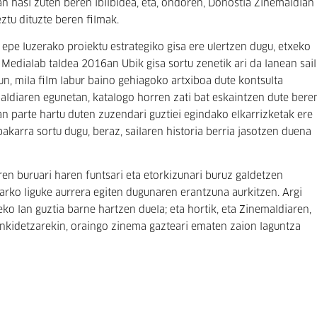
n hasi zuten beren ibilbidea, eta, ondoren, Donostia Zinemaldian
ztu dituzte beren filmak.
u epe luzerako proiektu estrategiko gisa ere ulertzen dugu, etxeko
Medialab taldea 2016an Ubik gisa sortu zenetik ari da lanean sail
un, mila film labur baino gehiagoko artxiboa dute kontsulta
maldiaren egunetan, katalogo horren zati bat eskaintzen dute bere
an parte hartu duten zuzendari guztiei egindako elkarrizketak ere
bakarra sortu dugu, beraz, sailaren historia berria jasotzen duena
ren buruari haren funtsari eta etorkizunari buruz galdetzen
arko liguke aurrera egiten dugunaren erantzuna aurkitzen. Argi
ko lan guztia barne hartzen duela; eta hortik, eta Zinemaldiaren,
ankidetzarekin, oraingo zinema gazteari ematen zaion laguntza