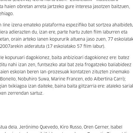
a haien obretan arreta jartzeko gure interesa jasotzen baitzuen,
ehiago.
n line izena emateko plataforma espezifiko bat sortzea ahalbidet
era adierazten du, izan ere, parte hartu zuten film laburren eta
etan, orain arteko lanen kopururik altuena jaso zuen, 77 eskolata
2007arekin alderatuta (17 eskolatako 57 film labur).
ile kopuruari dagokionez, baita anbizioari dagokionez ere: batez
nditu nahi izan zen, funtsezko atal bat zela frogatzeko baliabideez
itzaien eskolan beren lan-prozesuak kontatzen zituzten zinemako
Bonello, Nobuhiro Suwa, Marine Francen, edo Albertina Carri);
ian txikiagoa izan daiteke, baina baita giltzarria ere: ataleko saria
zken zerrendan sartuz.
tua dela. Jerónimo Quevedo, Kiro Russo, Oren Gerner, Isabel