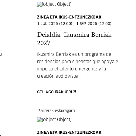
ZINEA ETA IKUS-ENTZUNEZKOAK
1 JUL 2026 (12:00) - 1 SEP 2026 (12:00)
Deialdia: Ikusmira Berriak
2027
a
Ikusmira Berriak es un programa de
residencias para cineastas que apoya e
impulsa el talento emergente y la
creación audiovisual.
GEHIAGO IRAKURRI
Sarrerak eskuragarri
ZINEA ETA IKUS-ENTZUNEZKOAK