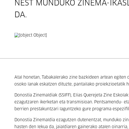
NEST MUNDUKO ZINEMA-IKASL
DA.
Atal honetan, Tabakalerako zine bazkideen artean egiten 
osoko lanak eskatzen dituzte, pantailako proiekzioetatik h
Donostia Zinemaldiak (SSIFF), Elias Querejeta Zine Eskol
ezagutzaren ikerketan eta transmisioan. Pentsamendu- eta 
berrien prestakuntzari laguntzeko gure programa espezifi
Donostia Zinemaldia ezagutzen dutenentzat, munduko zinem
hasten den lekua da, jaialdiaren gainerako atalen oinarria,