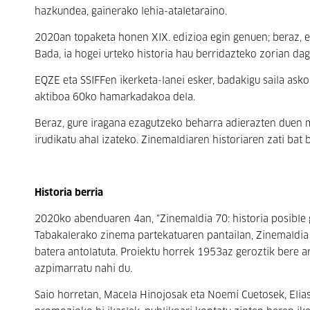
hazkundea, gainerako lehia-ataletaraino.
2020an topaketa honen XIX. edizioa egin genuen; beraz, es
Bada, ia hogei urteko historia hau berridazteko zorian dag
EQZE eta SSIFFen ikerketa-lanei esker, badakigu saila ask
aktiboa 60ko hamarkadakoa dela.
Beraz, gure iragana ezagutzeko beharra adierazten duen m
irudikatu ahal izateko. Zinemaldiaren historiaren zati bat 
Historia berria
2020ko abenduaren 4an, "Zinemaldia 70: historia posible 
Tabakalerako zinema partekatuaren pantailan, Zinemaldia 
batera antolatuta. Proiektu horrek 1953az geroztik bere 
azpimarratu nahi du.
Saio horretan, Macela Hinojosak eta Noemí Cuetosek, Elia