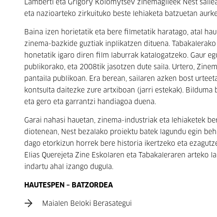
Lamberti eta Grigory Kolomytsev zinemagileek Nest sailea
eta nazioarteko zirkuituko beste lehiaketa batzuetan aurke
Baina izen horietatik eta bere filmetatik haratago, atal ha
zinema-bazkide guztiak inplikatzen dituena. Tabakalerako 
honetatik igaro diren film laburrak katalogatzeko. Gaur eg
publikorako, eta 2008tik jasotzen dute saila. Urtero, Zine
pantaila publikoan. Era berean, sailaren azken bost urteet
kontsulta daitezke zure artxiboan (jarri estekak). Bilduma 
eta gero eta garrantzi handiagoa duena.
Garai nahasi hauetan, zinema-industriak eta lehiaketek be
diotenean, Nest bezalako proiektu batek lagundu egin beh
dago etorkizun horrek bere historia ikertzeko eta ezagutze
Elias Querejeta Zine Eskolaren eta Tabakaleraren arteko l
indartu ahal izango dugula.
HAUTESPEN – BATZORDEA
Maialen Beloki Berasategui