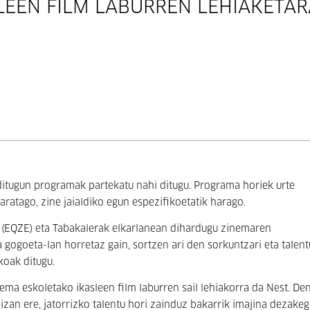
EEN FILM LABURREN LEHIAKETAR
ditugun programak partekatu nahi ditugu. Programa horiek urte
aratago, zine jaialdiko egun espezifikoetatik harago.
ak (EQZE) eta Tabakalerak elkarlanean dihardugu zinemaren
gogoeta-lan horretaz gain, sortzen ari den sorkuntzari eta talent
koak ditugu.
a eskoletako ikasleen film laburren sail lehiakorra da Nest. De
 izan ere, jatorrizko talentu hori zainduz bakarrik imajina dezake