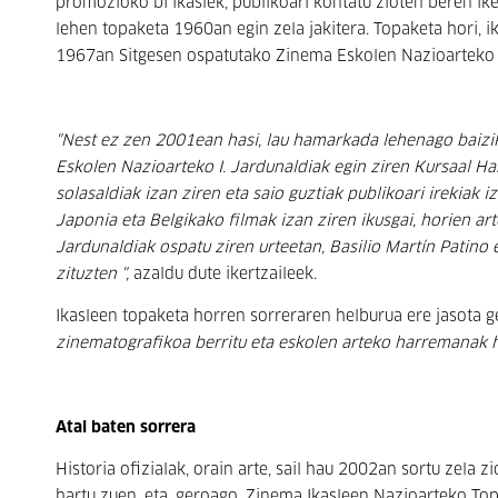
promozioko bi ikaslek, publikoari kontatu zioten beren i
lehen topaketa 1960an egin zela jakitera. Topaketa hori, 
1967an Sitgesen ospatutako Zinema Eskolen Nazioarteko I.
"Nest ez zen 2001ean hasi, lau hamarkada lehenago baizi
Eskolen Nazioarteko I. Jardunaldiak egin ziren Kursaal Han
solasaldiak izan ziren eta saio guztiak publikoari irekiak iz
Japonia eta Belgikako filmak izan ziren ikusgai, horien a
Jardunaldiak ospatu ziren urteetan, Basilio Martín Patino
zituzten ",
azaldu dute ikertzaileek.
Ikasleen topaketa horren sorreraren helburua ere jasota ge
zinematografikoa berritu eta eskolen arteko harremanak ha
Atal baten sorrera
Historia ofizialak, orain arte, sail hau 2002an sortu zela
hartu zuen, eta, geroago, Zinema Ikasleen Nazioarteko Topa