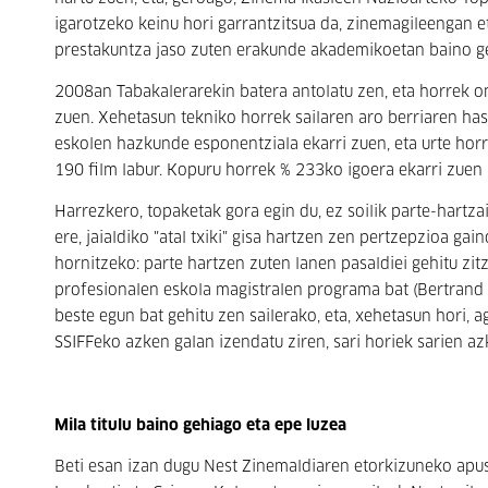
igarotzeko keinu hori garrantzitsua da, zinemagileengan et
prestakuntza jaso zuten erakunde akademikoetan baino g
2008an Tabakalerarekin batera antolatu zen, eta horrek o
zuen. Xehetasun tekniko horrek sailaren aro berriaren hasi
eskolen hazkunde esponentziala ekarri zuen, eta urte horr
190 film labur. Kopuru horrek % 233ko igoera ekarri zuen 
Harrezkero, topaketak gora egin du, ez soilik parte-hartza
ere, jaialdiko "atal txiki" gisa hartzen zen pertzepzioa gai
hornitzeko: parte hartzen zuten lanen pasaldiei gehitu z
profesionalen eskola magistralen programa bat (Bertrand 
beste egun bat gehitu zen sailerako, eta, xehetasun hori, ag
SSIFFeko azken galan izendatu ziren, sari horiek sarien a
Mila titulu baino gehiago eta epe luzea
Beti esan izan dugu Nest Zinemaldiaren etorkizuneko apus