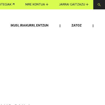
UTEGIAK
NIRE KONTUA
JARRAI GAITZAZU
IKUSI, IRAKURRI, ENTZUN
ZATOZ