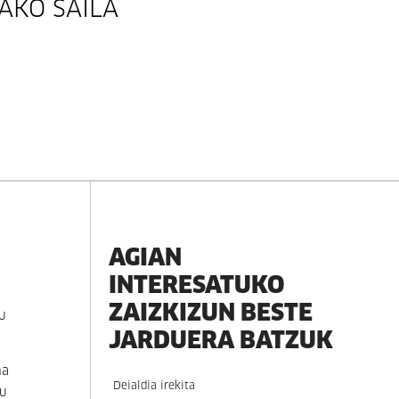
AKO SAILA
AGIAN
INTERESATUKO
ZAIZKIZUN BESTE
u
JARDUERA BATZUK
na
Deialdia irekita
gu