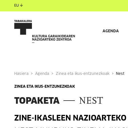
EU
AGENDA
Hasiera
Agenda
Zinea eta ikus-entzunezkoak
nest
ZINEA ETA IKUS-ENTZUNEZKOAK
TOPAKETA
NEST
ZINE-IKASLEEN NAZIOARTEKO