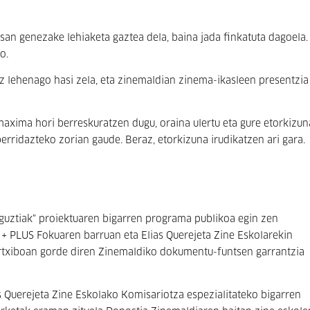
an genezake lehiaketa gaztea dela, baina jada finkatuta dagoela.
o.
oz lehenago hasi zela, eta zinemaldian zinema-ikasleen presentzia
axima hori berreskuratzen dugu, oraina ulertu eta gure etorkizun
berridazteko zorian gaude. Beraz, etorkizuna irudikatzen ari gara.
guztiak" proiektuaren bigarren programa publikoa egin zen
+ PLUS Fokuaren barruan eta Elias Querejeta Zine Eskolarekin
artxiboan gorde diren Zinemaldiko dokumentu-funtsen garrantzia
s Querejeta Zine Eskolako Komisariotza espezialitateko bigarren