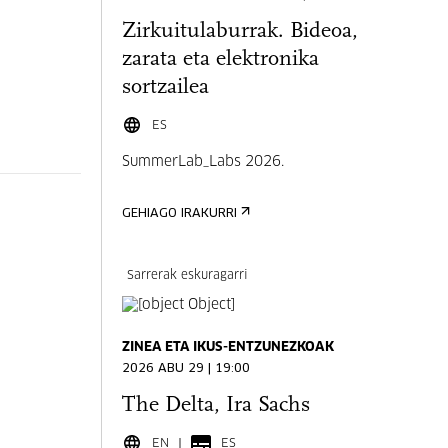
Zirkuitulaburrak. Bideoa,
zarata eta elektronika
sortzailea
ES
SummerLab_Labs 2026.
GEHIAGO IRAKURRI
Sarrerak eskuragarri
ZINEA ETA IKUS-ENTZUNEZKOAK
2026 ABU 29 | 19:00
The Delta, Ira Sachs
EN
ES