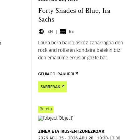
Forty Shades of Blue, Ira
Sachs
EN
ES
Laura bera baino askoz zaharragoa den
n
rock and rollaren kondaira batekin bizi
den emakume errusiar gazte bat.
GEHIAGO IRAKURRI
SARRERAK
Beteta
ZINEA ETA IKUS-ENTZUNEZKOAK
2026 ABU 25 - 2026 ABU 28 | 10:30-13:30