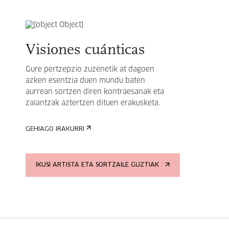
Visiones cuánticas
Gure pertzepzio zuzenetik at dagoen
azken esentzia duen mundu baten
aurrean sortzen diren kontraesanak eta
zalantzak aztertzen dituen erakusketa.
GEHIAGO IRAKURRI
IKUSI ARTISTA ETA SORTZAILE GUZTIAK