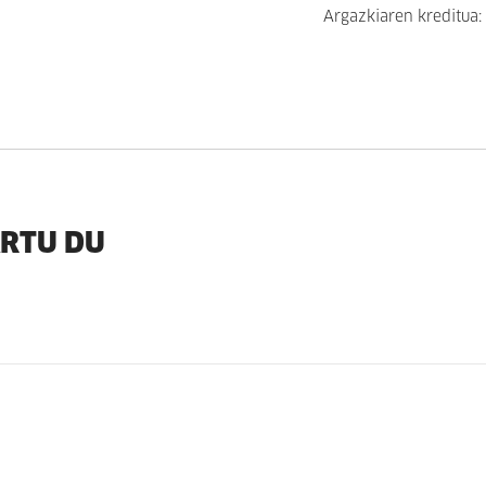
Argazkiaren kreditua:
ARTU DU