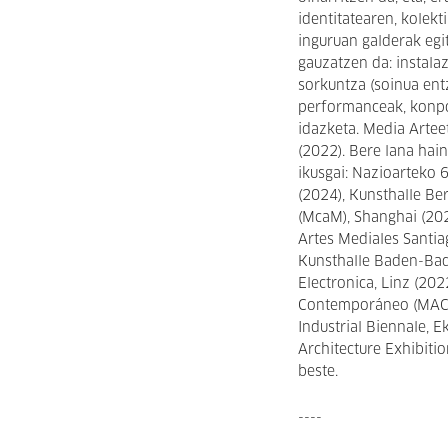
identitatearen, kolek
inguruan galderak egi
gauzatzen da: instalaz
sorkuntza (soinua ent
performanceak, konpo
idazketa. Media Artee
(2022). Bere lana hai
ikusgai: Nazioarteko 
(2024), Kunsthalle B
(McaM), Shanghai (2023
Artes Mediales Santia
Kunsthalle Baden-Bade
Electronica, Linz (20
Contemporáneo (MAC), 
Industrial Biennale, E
Architecture Exhibiti
beste.
----