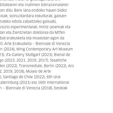
tibitatearen eta irudimen bibrazionalaren
ten ditu. Bere lana ondoko hauen bidez
ioak, soinu/dardara eskulturak, gailuen
zuteko edota zabaltzeko gailuak),
sizio esperimentalak, mintz-poemak eta
tan eta Zientzietan doktorea da MITen
nbat erakusketa eta museotan egon da
60. Arte Erakusketa – Biennale di Venezia
ern (2024), Ming Contemporary Art Museum
), ifa-Gallery Stuttgart (2023), Bienal de
go (2023, 2021, 2019, 2017), Staatliche
n (2022), Transmediale, Berlin (2022), Ars
22, 2019, 2018), Museo de Arte
Santiago de Chile (2022), 6th Ural
katerinburg (2021) eta 16th International
on – Biennale di Venezia (2018), besteak