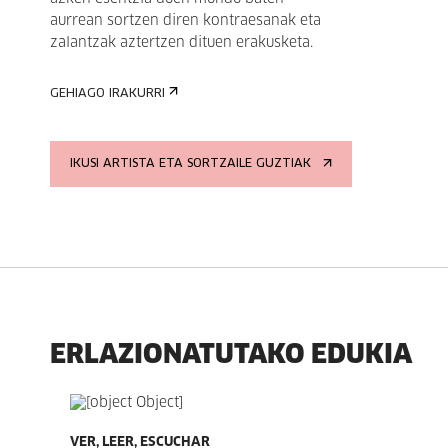
aurrean sortzen diren kontraesanak eta
zalantzak aztertzen dituen erakusketa.
GEHIAGO IRAKURRI
IKUSI ARTISTA ETA SORTZAILE GUZTIAK
ERLAZIONATUTAKO EDUKIA
VER, LEER, ESCUCHAR