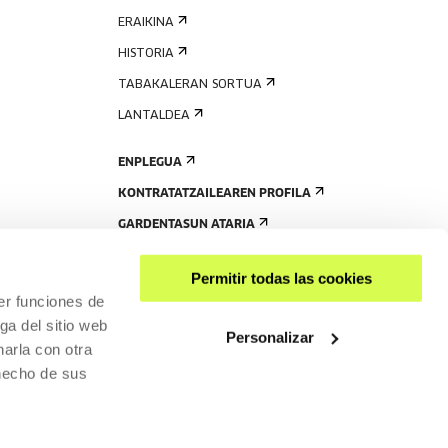
ERAIKINA
HISTORIA
TABAKALERAN SORTUA
LANTALDEA
ENPLEGUA
KONTRATATZAILEAREN PROFILA
GARDENTASUN ATARIA
Permitir todas las cookies
er funciones de
ga del sitio web
Personalizar
arla con otra
 hecho de sus
PARTEKATU