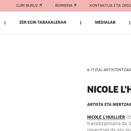
GURI BURUZ
BERRIENA
KONTAKTUA ETA ORD
ZER EGIN TABAKALERAN
MEDIALAB
ITZULI ARTISTENTZA
NICOLE L'
ARTISTA ETA IKERTZA
NICOLE L’HUILLIER
(19
transdiziplinarra da.
oinarritzen da, eta, e