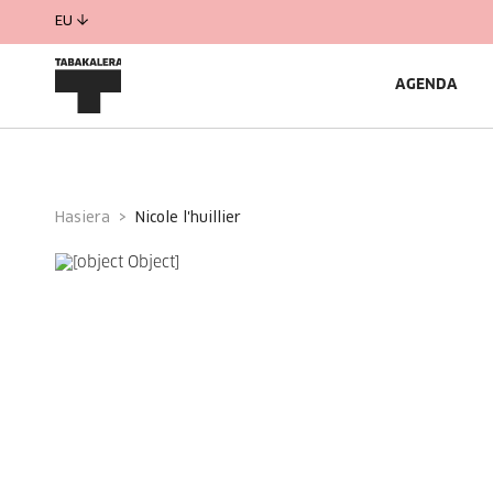
EU
AGENDA
Hasiera
nicole l'huillier