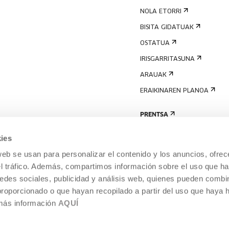
NOLA ETORRI
BISITA GIDATUAK
OSTATUA
IRISGARRITASUNA
ARAUAK
ERAIKINAREN PLANOA
PRENTSA
ies
web se usan para personalizar el contenido y los anuncios, ofrec
el tráfico. Además, compartimos información sobre el uso que ha
edes sociales, publicidad y análisis web, quienes pueden combin
proporcionado o que hayan recopilado a partir del uso que haya
 más información
AQUÍ