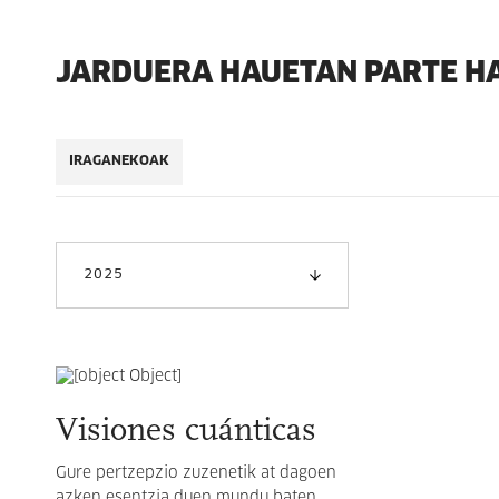
JARDUERA HAUETAN PARTE H
IRAGANEKOAK
2025
Visiones cuánticas
Gure pertzepzio zuzenetik at dagoen
azken esentzia duen mundu baten