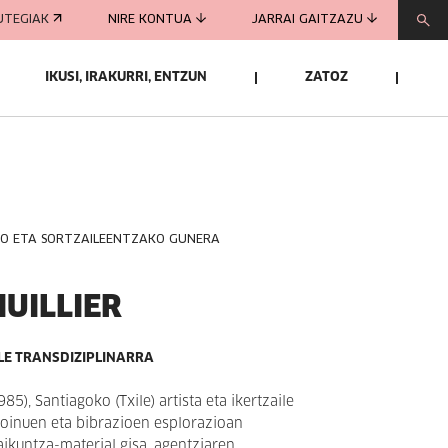
UTEGIAK
NIRE KONTUA
JARRAI GAITZAZU
IKUSI, IRAKURRI, ENTZUN
ZATOZ
KO ETA SORTZAILEENTZAKO GUNERA
HUILLIER
ILE TRANSDIZIPLINARRA
85), Santiagoko (Txile) artista eta ikertzaile
 Soinuen eta bibrazioen esplorazioan
raikuntza-material gisa, agentziaren,