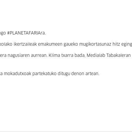
rengo #PLANETAFARIAra.
skolako ikertzaileak emakumeen gaueko mugikortasunaz hitz eging
rera nagusiaren aurrean. Klima txarra bada, Medialab Tabakalera
 eta mokadutxoak partekatuko ditugu denon artean.