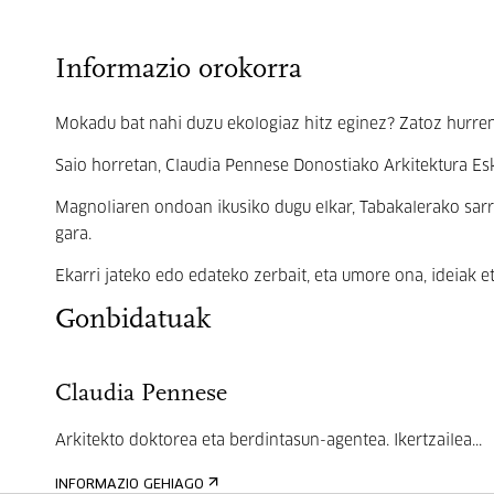
Informazio orokorra
Mokadu bat nahi duzu ekologiaz hitz eginez? Zatoz hur
Saio horretan, Claudia Pennese Donostiako Arkitektura E
Magnoliaren ondoan ikusiko dugu elkar, Tabakalerako sar
gara.
Ekarri jateko edo edateko zerbait, eta umore ona, ideiak
Gonbidatuak
Claudia Pennese
Arkitekto doktorea eta berdintasun-agentea. Ikertzailea...
INFORMAZIO GEHIAGO