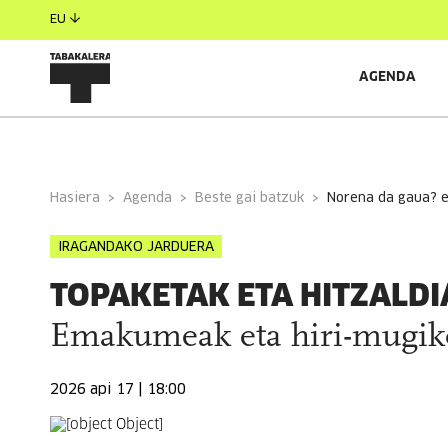
EU
AGENDA
INFORMAZIO OROKORRA
GONBIDATUAK
Hasiera
Agenda
Beste gai batzuk
norena da gaua? 
IRAGANDAKO JARDUERA
TOPAKETAK ETA HITZALDI
Emakumeak eta hiri-mugi
2026 api 17 | 18:00