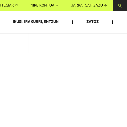
UTEGIAK
NIRE KONTUA
JARRAI GAITZAZU
IKUSI, IRAKURRI, ENTZUN
ZATOZ