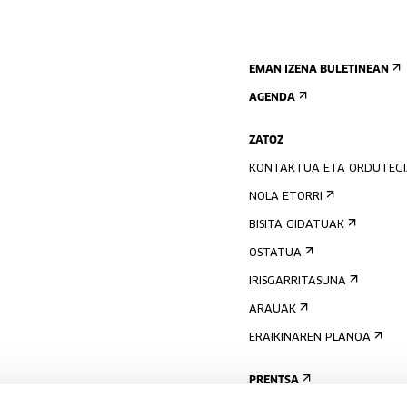
EMAN IZENA BULETINEAN
AGENDA
ZATOZ
KONTAKTUA ETA ORDUTEG
NOLA ETORRI
BISITA GIDATUAK
OSTATUA
IRISGARRITASUNA
ARAUAK
ERAIKINAREN PLANOA
PRENTSA