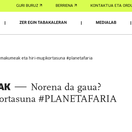
GURI BURUZ
BERRIENA
KONTAKTUA ETA ORD
ZER EGIN TABAKALERAN
MEDIALAB
emakumeak eta hiri-mugikortasuna #planetafaria
AK
Norena da gaua?
kortasuna #PLANETAFARIA