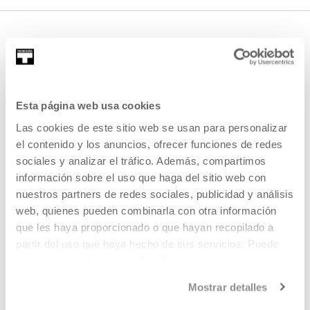
Esta página web usa cookies
Las cookies de este sitio web se usan para personalizar
EMAN IZENA BULETINEAN
el contenido y los anuncios, ofrecer funciones de redes
sociales y analizar el tráfico. Además, compartimos
AGENDA
información sobre el uso que haga del sitio web con
nuestros partners de redes sociales, publicidad y análisis
ZATOZ
web, quienes pueden combinarla con otra información
KONTAKTUA ETA ORDUTEGIAK
que les haya proporcionado o que hayan recopilado a
NOLA ETORRI
partir del uso que haya hecho de sus servicios. Puede
obtener más información
AQUÍ
BISITA GIDATUAK
OSTATUA
Mostrar detalles
IRISGARRITASUNA