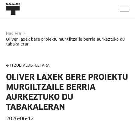
Hasiera
oliver laxek bere proiektu murgiltzaile berria aurkeztuko du
tabakaleran
ITZULI ALBISTEETARA
OLIVER LAXEK BERE PROIEKTU
MURGILTZAILE BERRIA
AURKEZTUKO DU
TABAKALERAN
2026-06-12