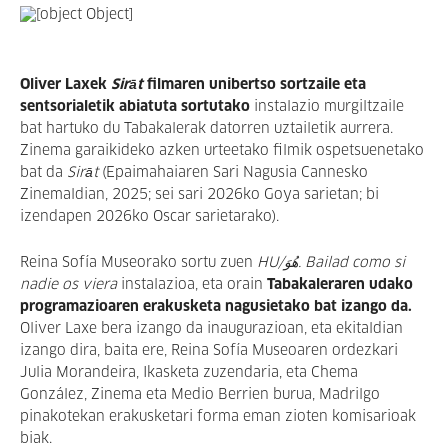
Oliver Laxek
Sirāt
filmaren unibertso sortzaile eta
sentsorialetik abiatuta sortutako
instalazio murgiltzaile
bat hartuko du Tabakalerak datorren uztailetik aurrera.
Zinema garaikideko azken urteetako filmik ospetsuenetako
bat da
Sirāt
(Epaimahaiaren Sari Nagusia Cannesko
Zinemaldian, 2025; sei sari 2026ko Goya sarietan; bi
izendapen 2026ko Oscar sarietarako).
Reina Sofía Museorako sortu zuen
HU/هُوَ. Bailad como si
nadie os viera
instalazioa, eta orain
Tabakaleraren udako
programazioaren erakusketa nagusietako bat izango da.
Oliver Laxe bera izango da inaugurazioan, eta ekitaldian
izango dira, baita ere, Reina Sofía Museoaren ordezkari
Julia Morandeira, Ikasketa zuzendaria, eta Chema
González, Zinema eta Medio Berrien burua, Madrilgo
pinakotekan erakusketari forma eman zioten komisarioak
biak.