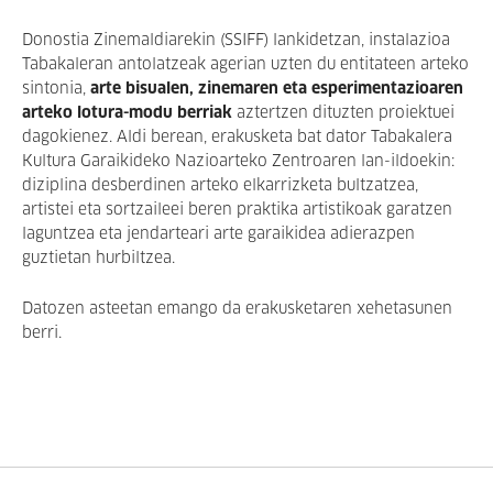
Donostia Zinemaldiarekin (SSIFF) lankidetzan, instalazioa
Tabakaleran antolatzeak agerian uzten du entitateen arteko
sintonia,
arte bisualen, zinemaren eta esperimentazioaren
arteko lotura-modu berriak
aztertzen dituzten proiektuei
dagokienez. Aldi berean, erakusketa bat dator Tabakalera
Kultura Garaikideko Nazioarteko Zentroaren lan-ildoekin:
diziplina desberdinen arteko elkarrizketa bultzatzea,
artistei eta sortzaileei beren praktika artistikoak garatzen
laguntzea eta jendarteari arte garaikidea adierazpen
guztietan hurbiltzea.
Datozen asteetan emango da erakusketaren xehetasunen
berri.