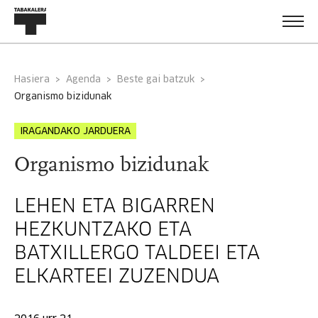
Hasiera
Agenda
Beste gai batzuk
organismo bizidunak
IRAGANDAKO JARDUERA
Organismo bizidunak
LEHEN ETA BIGARREN
HEZKUNTZAKO ETA
BATXILLERGO TALDEEI ETA
ELKARTEEI ZUZENDUA