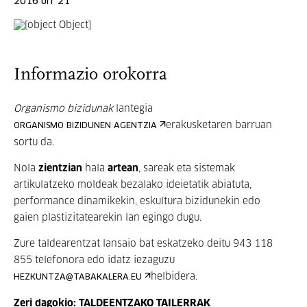
2016 urr 21
Informazio orokorra
Organismo bizidunak
lantegia
erakusketaren barruan
ORGANISMO BIZIDUNEN AGENTZIA
sortu da.
Nola
zientzian
hala
artean
, sareak eta sistemak
artikulatzeko moldeak bezalako ideietatik abiatuta,
performance dinamikekin, eskultura bizidunekin edo
gaien plastizitatearekin lan egingo dugu.
Zure taldearentzat lansaio bat eskatzeko deitu 943 118
855 telefonora edo idatz iezaguzu
helbidera.
HEZKUNTZA@TABAKALERA.EU
Zeri dagokio: TALDEENTZAKO TAILERRAK