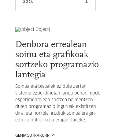
2016
Denbora errealean
soinu eta grafikoak
sortzeko programazio
lantegia
Soinua eta bisualek ez dute zertan
sistema ezberdinetan landu behar, modu
esperimentalean sortzea baimentzen
duten programazio inguruak existitzen
dira, eta horrela, iruditik soinua eragin
edo soinutik irudia eragin daiteke.
GEHIAGO IRAKURRI