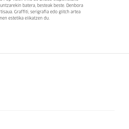
kuntzarekin batera, besteak beste. Denbora
isaua. Graffiti, serigrafia edo glitch artea
nen estetika elikatzen du.