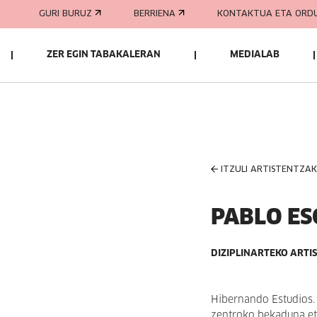
GURI BURUZ
BERRIENA
KONTAKTUA ETA ORD
ZER EGIN TABAKALERAN
MEDIALAB
ITZULI ARTISTENTZA
PABLO ES
DIZIPLINARTEKO ARTI
Hibernando Estudios. D
zentroko bekaduna et