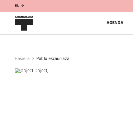
EU
AGENDA
Hasiera
pablo escauriaza