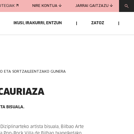
UTEGIAK
NIRE KONTUA
JARRAI GAITZAZU
IKUSI, IRAKURRI, ENTZUN
ZATOZ
KO ETA SORTZAILEENTZAKO GUNERA
CAURIAZA
STA BISUALA.
iziplinarteko artista bisuala, Bilbao Arte
a Pop-Rock Villa de Bilbao txapelketako