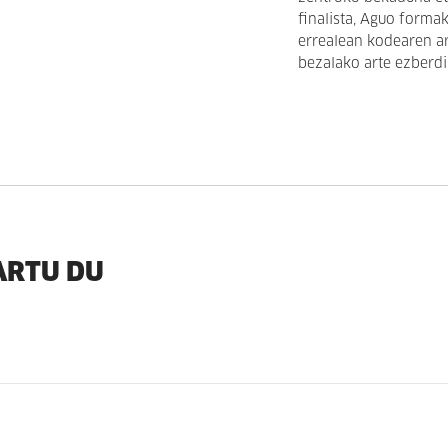
finalista, Aguo forma
errealean kodearen art
bezalako arte ezberdi
ARTU DU