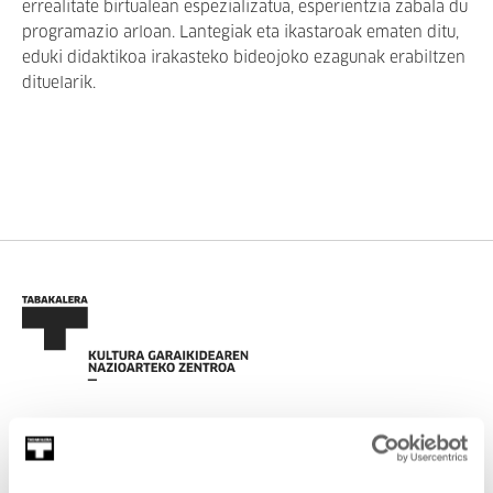
errealitate birtualean espezializatua, esperientzia zabala du
programazio arloan. Lantegiak eta ikastaroak ematen ditu,
eduki didaktikoa irakasteko bideojoko ezagunak erabiltzen
dituelarik.
EMAN IZENA BULETINEAN
AGENDA